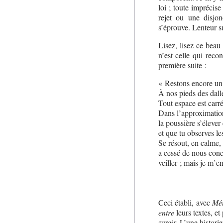
loi ; toute imprécis
rejet ou une disjo
s’éprouve. Lenteur s
Lisez, lisez ce beau r
n’est celle qui recon
première suite :
« Restons encore u
À nos pieds des dall
Tout espace est car
Dans l’approximation
la poussière s’élever
et que tu observes le
Se résout, en calme
a cessé de nous conc
veiller ; mais je m’e
Ceci établi, avec
Mé
entre
leurs textes, et
surgir. L’une histori