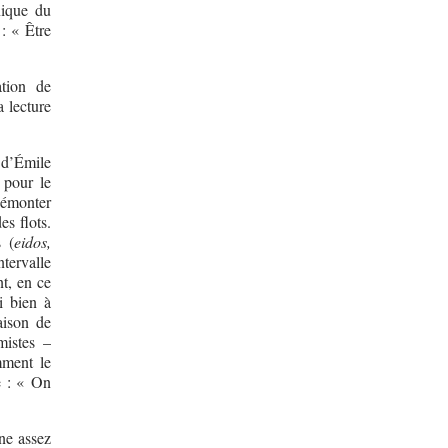
nique du
: « Être
ation de
a lecture
 d’Émile
 pour le
démonter
es flots.
 (
eidos,
tervalle
nt, en ce
i bien à
aison de
mistes –
mment le
e : « On
ne assez