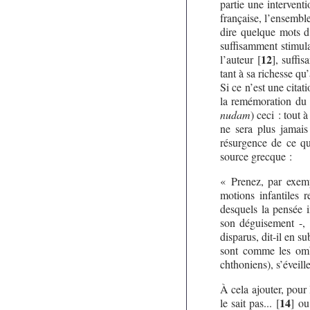
partie une interven
française, l’ensembl
dire quelque mots d
suffisamment stimula
12
l’auteur
[
]
, suffi
tant à sa richesse q
Si ce n’est une citat
la remémoration du 
nudam
) ceci : tout 
ne sera plus jamais
résurgence de ce qu
source grecque :
« Prenez, par exemp
motions infantiles r
desquels la pensée i
son déguisement -, 
disparus, dit-il en su
sont comme les ombr
chthoniens), s’éveill
À cela ajouter, pour
14
le sait pas...
[
]
ou 