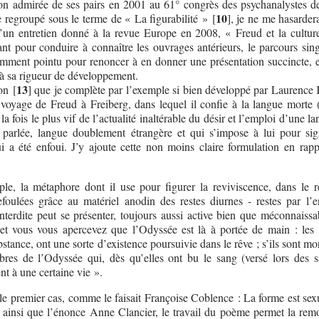
tion admirée de ses pairs en 2001 au 61° congrès des psychanalystes d
10
e regroupé sous le terme de « La figurabilité »
[
]
, je ne me hasarder
’un entretien donné à la revue Europe en 2008, « Freud et la cultur
nt pour conduire à connaître les ouvrages antérieurs, le parcours sing
samment pointu pour renoncer à en donner une présentation succincte, 
u’à sa rigueur de développement.
13
ion
[
]
que je complète par l’exemple si bien développé par Laurence
voyage de Freud à Freiberg, dans lequel il confie à la langue morte 
à la fois le plus vif de l’actualité inaltérable du désir et l’emploi d’une l
 parlée, langue doublement étrangère et qui s’impose à lui pour sign
i a été enfoui. J’y ajoute cette non moins claire formulation en rapp
le, la métaphore dont il use pour figurer la reviviscence, dans le r
efoulées grâce au matériel anodin des restes diurnes - restes par l’e
nterdite peut se présenter, toujours aussi active bien que méconnaissa
et vous vous apercevez que l’Odyssée est là à portée de main : les 
bstance, ont une sorte d’existence poursuivie dans le rêve ; s’ils sont mort
es de l’Odyssée qui, dès qu’elles ont bu le sang (versé lors des sa
ent à une certaine vie ».
 le premier cas, comme le faisait Françoise Coblence : La forme est sex
ainsi que l’énonce Anne Clancier, le travail du poème permet la rem