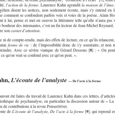
lié,
l’action de la forme
. Laurence Kahn agrandit
la maison de l’âme
.
égélien disent les notices, non seulement écoute, mais s’y entend en
l
se comment se confondent parfois voix et voies de la poésie. Alain Ho
nt à lui, pense et met en oeuvre la littérature telle qu’elle n’aura pas
 le bonheur des internautes, c’est un fin lecteur de Jean-Michel Reynard
vre son
carnet d’attention
.
e ni de compte-rendu, mais des effets de lecture, en ce qu’ils relancent,
comme
forme de vie
: de l’impossibilité donc de s’y soustraire, et non 
8
atteindre. Avec ce sévère viatique de Gérard Dessons
[
]
: « On peut
, ce qu’on veut se confond avec ce qu’on peut. ».
ahn,
L’écoute de l’analyste
— De l’acte à la forme
ront été faites du travail de Laurence Kahn dans ces lettres, d’article
bliothèque de psychanalyse, en particulier la discussion autour de « La
u de contributions à la revue Penser/rêver.
9
cente de
L’écoute de l’analyste, De l’acte à la forme
[
]
, qui reprend e