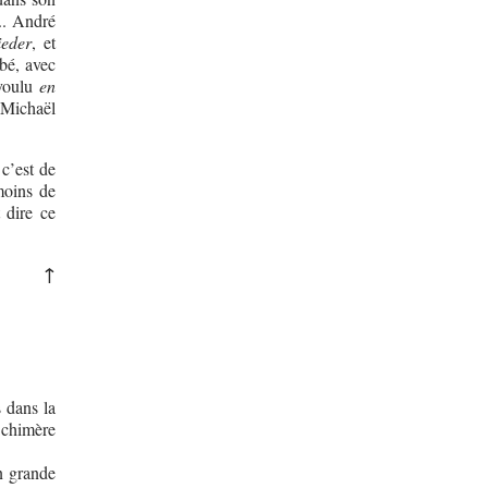
.. André
ieder
, et
bé, avec
 voulu
en
, Michaël
 c’est de
moins de
 dire ce
↑
s dans la
 chimère
n grande