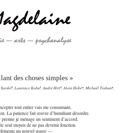
llant des choses simples »
 Xardel
¹
, Laurence Kahn
²
, André Hirt
³
, Alain Hobé
⁴
, Michaël Trahan
⁵
,
excepter tout entier vais me consumant,
on. La patience fait œuvre d’humiliant désordre.
prenne je ménage un sentiment d’accord.
 le seul moyen de ne pas devenir fonction
 éléments un nouvel usage —