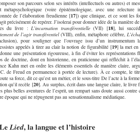
omposer son parcours selon ses intérêts (intellectuels ou autres) et me
t métapsychologique (voire épistémologique, avec une relecture i
17
onnée de l’élaboration freudienne
[
]
) que clinique, et ce sont les 
’agit précisément de repérer. J’isolerai pour donner idée de la manière de
18
tres du livre :
L’incarnation transférentielle
(VII)
[
]
, lui succéd
tement de l’agir transférentiel
(VIII), enfin, métaphore célèbre,
L’éch
clusion), pour souligner que l’ouvrage issu d’un instrumentum l
19
ssistes appelés à tirer au clair la notion de figurabilité
[
]
la met en
donne une présentation rigoureuse, à fin d’éviter les représentations f
ps de doctrine, dont en historienne, en praticienne qui réfléchit à l’él
nce Kahn met en ordre les éléments essentiels de manière claire, arg
C. de Freud en permanence à portée de lecture). À ce compte, le titr
oute sa force, dit ce qu’est un métier, et le sous-titre De l’acte à la form
20
tion qu’il recèle
[
]
. Au surplus, écrit dans une langue claire, le livre 
s plus belles aventures de l’esprit, un rempart sans doute aussi contre 
tre époque qui ne répugnent pas au sensationnalisme médiatique.
 Le
, la langue et l’histoire
Lied