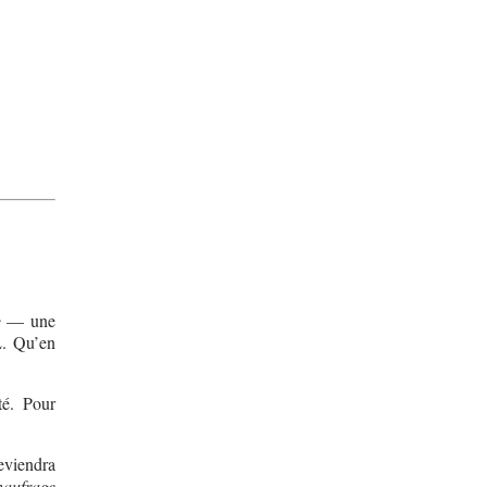
e
— une
L. Qu’en
té. Pour
eviendra
naufrage