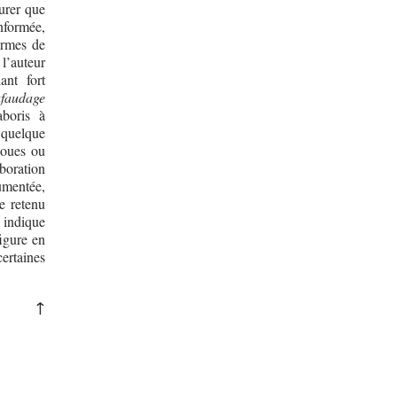
surer que
nformée,
formes de
 l’auteur
ant fort
afaudage
aboris à
 quelque
loues ou
aboration
umentée,
e retenu
e indique
figure en
certaines
↑