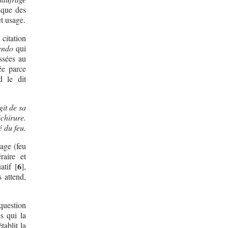
ique des
et usage.
 citation
endo
qui
ssées au
ée parce
d le dit
git de sa
chirure.
 du feu.
tage (feu
raire et
6
atif
[
]
,
s attend,
 question
s qui la
ablit la