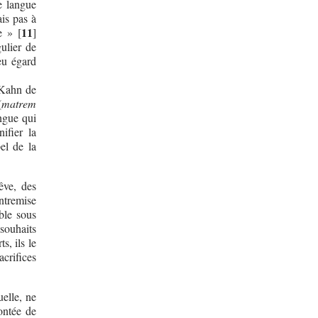
e langue
ais pas à
11
e »
[
]
ulier de
eu égard
 Kahn de
(
matrem
angue qui
ifier la
el de la
êve, des
ntremise
ble sous
souhaits
s, ils le
crifices
uelle, ne
ontée de