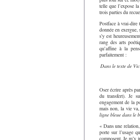
telle que l’expose l
trois parties du recu
Postface à vrai-dire 
donnée en exergue, s
s’y est heureusement
rang des arts poéti
qu’affine à la pen
parfaitement :
Dans le texte de Vic
Oser écrire après par
du transfert). Je s
engagement de la po
mais non, la vie va,
ligne bleue dans le 
« Dans une relation,
porte sur l’usage q
composent. Je m’y in