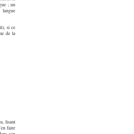
gue ; un
e langue
t), si ce
me de la
u, lisant
’en faire
 dans son