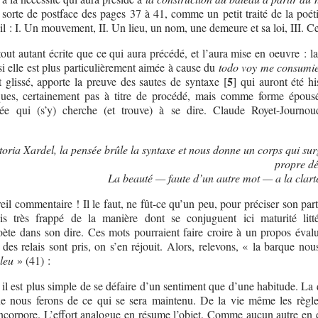
a sorte de postface des pages 37 à 41, comme un petit traité de la poét
eil : I. Un mouvement, II. Un lieu, un nom, une demeure et sa loi, III. C
tout autant écrite que ce qui aura précédé, et l’aura mise en oeuvre : la
i elle est plus particulièrement aimée à cause du
todo voy me consumi
5
 glissé, apporte la preuve des sautes de syntaxe
[
]
qui auront été hi
ques, certainement pas à titre de procédé, mais comme forme épous
sée qui (s’y) cherche (et trouve) à se dire. Claude Royet-Journou
toria Xardel, la pensée brûle la syntaxe et nous donne un corps qui sur
propre dé
La beauté — faute d’un autre mot — a la clarté
eil commentaire ! Il le faut, ne fût-ce qu’un peu, pour préciser son par
uis très frappé de la manière dont se conjuguent ici maturité litté
ète dans son dire. Ces mots pourraient faire croire à un propos évalu
 des relais sont pris, on s’en réjouit. Alors, relevons, « la barque nou
bleu
» (41) :
 il est plus simple de se défaire d’un sentiment que d’une habitude. La
ue nous ferons de ce qui se sera maintenu. De la vie même les règle
corpore. L’effort analogue en résume l’objet. Comme aucun autre en ét