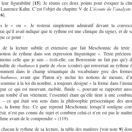
15
leur figurabilité
[
]
. Je réunis ces deux points pour évoquer la cli
Laurence Kahn. C’est l’objet du chapitre V de
L’écoute de l’analyste
16
]
.
pas le « ou ». Je resterai simplement admiratif devant la convoc
ai qu’il avait indiqué que le rythme est une clinique du signe), et de s
ie ce point :
, de la lecture subtile et extensive que fait Meschonnic du texte
otion de rythme dans son expression linguistique ». Texte précieux
oins celle que je suis – écrit-elle, car Benveniste ne fait pas qu’y 
enable de
rhuthmos
à partir de
rhein
(couler) qui renverrait au rythme d
comment dans le champ sémantique du vocabulaire grec des formes
rhuthmos
, avant que Platon n’y inclue les notions de mesure, d’in
 soumise à la loi du nombre, a toujours désigné « la forme dans l’insta
 par ce qui est mouvant, mobile, fluide », pouvant se rapporter auss
 au tombé d’un vêtement, l’essentiel étant qu’elle tient à une combin
es – ce qui était son sens dans la philosophie présocratique des ato
a
, la forme fixe. Ce que reprend Meschonnic lorsqu’il souligne co
ir, n’est pas connu du sujet et combien celui-ci n’en est pas le maîtr
ythme avant de le comprendre » (119).
9
chacun le rythme de sa lecture, la table des matières [voir note
] don