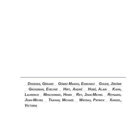
_
Dessons, Gérard
_
Gómez Mango, Edmundo
_
Goude, Jérôme
_
Grossman, Evelyne
_
Hirt, André
_
Hobé, Alain
_
Kahn,
Laurence
_
Meschonnic, Henri
_
Rey, Jean-Michel
_
Reynard,
Jean-Michel
_
Trahan, Michaël
_
Wateau, Patrick
_
Xardel,
Victoria