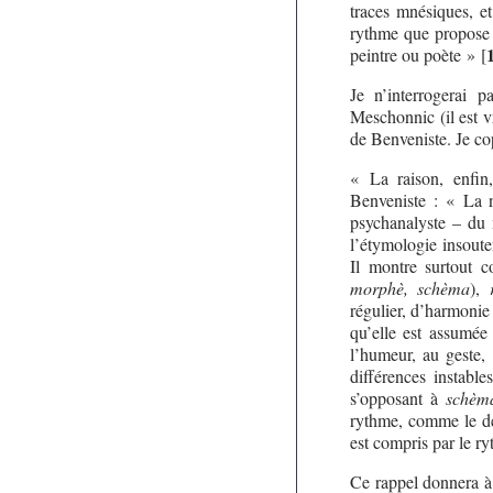
traces mnésiques, et 
rythme que propose 
peintre ou poète »
[
Je n’interrogerai 
Meschonnic (il est vr
de Benveniste. Je cop
« La raison, enfin
Benveniste : « La n
psychanalyste – du m
l’étymologie insout
Il montre surtout 
morphè, schèma
),
régulier, d’harmonie
qu’elle est assumée
l’humeur, au geste,
différences instabl
s’opposant à
schèm
rythme, comme le dés
est compris par le r
Ce rappel donnera à 