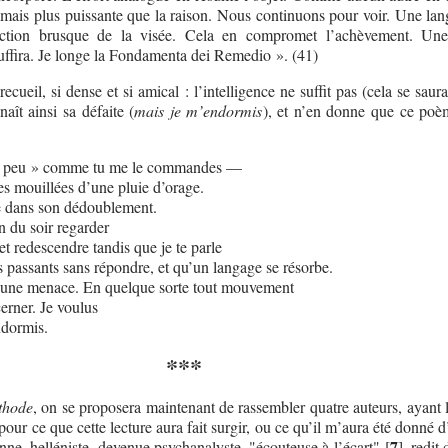
e mais plus puissante que la raison. Nous continuons pour voir. Une lan
nction brusque de la visée. Cela en compromet l’achèvement. Un
uffira. Je longe la Fondamenta dei Remedio ». (41)
ecueil, si dense et si amical : l’intelligence ne suffit pas (cela se saurai
naît ainsi sa défaite (
mais je m’endormis
), et n’en donne que ce poè
n peu » comme tu me le commandes —
es mouillées d’une pluie d’orage.
ré dans son dédoublement.
 du soir regarder
 et redescendre tandis que je te parle
s passants sans répondre, et qu’un langage se résorbe.
, une menace. En quelque sorte tout mouvement
erner. Je voulus
ndormis.
***
thode
, on se proposera maintenant de rassembler quatre auteurs, ayant l
 pour ce que cette lecture aura fait surgir, ou ce qu’il m’aura été donné d
7
enne, helléniste, devenue psychanalyste, "écouteuse à l’écart"
[
]
, redit