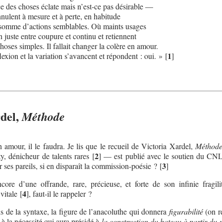
ce des choses éclate mais n’est-ce pas désirable —
nnulent à mesure et à perte, en habitude
somme d’actions semblables. Où maints usages
on juste entre coupure et continu et retiennent
choses simples. Il fallait changer la colère en amour.
1
lexion et la variation s’avancent et répondent : oui. »
[
]
rdel,
Méthode
 amour, il le faudra. Je lis que le recueil de Victoria Xardel,
Méthod
2
ty, dénicheur de talents rares
[
]
— est publié avec le soutien du CN
3
r ses pareils, si en disparaît la commission-poésie ?
[
]
ncore d’une offrande, rare, précieuse, et forte de son infinie fragili
4
vitale
[
]
, faut-il le rappeler ?
is de la syntaxe, la figure de l’anacoluthe qui donnera
figurabilité
(on r
 à la nécessité qui aura présidé à
la construction du bateau à partir du 