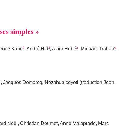
ses simples »
rence Kahn
²
, André Hirt
³
, Alain Hobé
⁴
, Michaël Trahan
⁵
,
, Jacques Demarcq, Nezahualcoyotl (traduction Jean-
ard Noël, Christian Doumet, Anne Malaprade, Marc