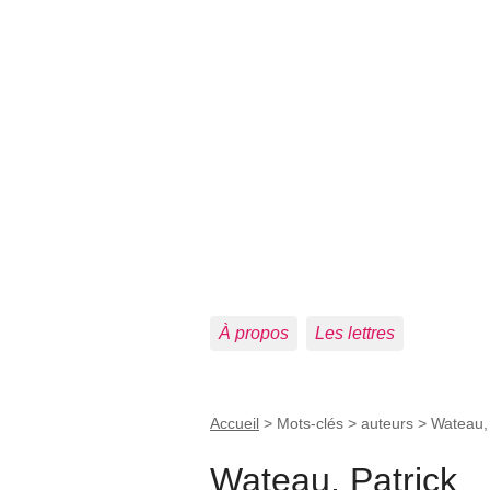
À propos
Les lettres
Accueil
> Mots-clés > auteurs >
Wateau, 
Wateau, Patrick