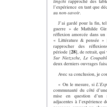
lingchi
rapproché des tabl
l’expérience en tant que dé
au
non-savoir
.
J’ai gardé pour la fin, t
guerre » de Mathilde Gir
réflexion amorcée dans un
« Littérature & pensée »
rapprocher des réflexi
28
période
[
]
, de retrait, qui
Sur Nietzsche, Le Coupab
deux derniers ouvrages faisa
Avec sa conclusion, je con
« On le mesure, si
L’Exp
communauté du côté d’une 
mise en question d’un su
adjacentes à l’expérience d