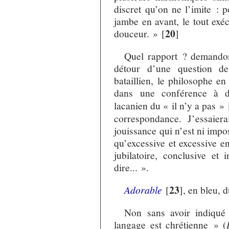
discret qu’on ne l’imite : p
jambe en avant, le tout exéc
20
douceur. »
[
]
Quel rapport ? demandons
détour d’une question de
bataillien, le philosophe en
dans une conférence à d
lacanien du « il n’y a pas »
correspondance. J’essaier
jouissance qui n’est ni impos
qu’excessive et excessive e
jubilatoire, conclusive et 
dire... ».
23
Adorable
[
]
, en bleu, d
Non sans avoir indiqué l
langage est chrétienne » (