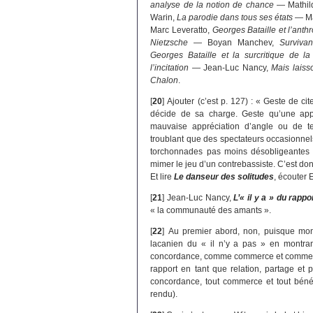
analyse de la notion de chance
— Mathil
Warin,
La parodie dans tous ses états
— Ma
Marc Leveratto,
Georges Bataille et l’anth
Nietzsche
— Boyan Manchev,
Survivan
Georges Bataille et la surcritique de la
l’incitation
— Jean-Luc Nancy,
Mais laiss
Chalon
.
[
20
]
Ajouter (c’est p. 127) : « Geste de cit
décide de sa charge. Geste qu’une app
mauvaise appréciation d’angle ou de ter
troublant que des spectateurs occasionnels,
torchonnades pas moins désobligeantes q
mimer le jeu d’un contrebassiste. C’est do
Et lire
Le danseur des solitudes
, écouter 
[
21
]
Jean-Luc Nancy,
L’« il y a » du rapp
« la communauté des amants ».
[
22
]
Au premier abord, non, puisque mon 
lacanien du « il n’y a pas » en montran
concordance, comme commerce et comme béné
rapport en tant que relation, partage et 
concordance, tout commerce et tout bénéfi
rendu).