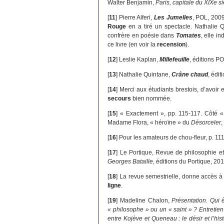
Walter Benjamin,
Paris, capitale du XIXe s
[
11
]
Pierre Alferi,
Les Jumelles
, POL, 2009
Rouge
en a tiré un spectacle. Nathalie 
confrère en poésie dans
Tomates
, elle i
ce livre (en voir la
recension
).
[
12
]
Leslie Kaplan,
Millefeuille
, éditions P
[
13
]
Nathalie Quintane,
Crâne chaud
, édi
[
14
]
Merci aux étudiants brestois, d’avoir
secours
bien nommée.
[
15
]
« Exactement », pp. 115-117. Côté «
Madame Flora, « héroïne » du
Désorceler
,
[
16
]
Pour les amateurs de chou-fleur, p. 111
[
17
]
Le Portique, Revue de philosophie et
Georges Bataille
, éditions du Portique, 201
[
18
]
La revue semestrielle, donne accès à
ligne
.
[
19
]
Madeline Chalon,
Présentation. Qui 
« philosophe » ou un « saint » ? Entreti
entre Kojève et Queneau : le désir et l’his