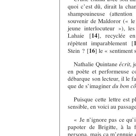
quoi c’est dû, dirait la ch
shampouineuse (attentio
souvenir de Maldoror (« le 
jeune interlocuteur »), les
14
Lahaie
[
]
, recyclée en
répètent imparablement
[
16
Stein ?
[
]
le « sentiment s
Nathalie Quintane
écrit
, 
en poète et performeuse c
débarque son lecteur, il le f
que de s’imaginer
du bon cô
Puisque cette lettre est 
sensible, en voici au passag
« Je n’ignore pas ce qu’
papoter de Brigitte, à la 
persona, mais ça m’ennuie 