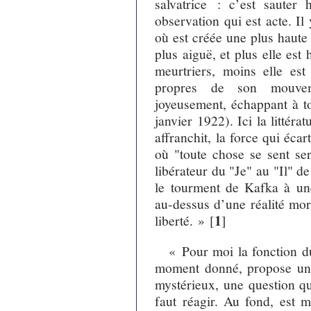
salvatrice : c’est sauter
observation qui est acte. I
où est créée une plus haute
plus aiguë, et plus elle est
meurtriers, moins elle est 
propres de son mouve
joyeusement, échappant à t
janvier 1922). Ici la litté
affranchit, la force qui éc
où "toute chose se sent ser
libérateur du "Je" au "Il" d
le tourment de Kafka à une
au-dessus d’une réalité mort
1
liberté. »
[
]
« Pour moi la fonction du
moment donné, propose un 
mystérieux, une question qu
faut réagir. Au fond, est m