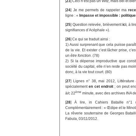
[
23
]
Ceci n’est pas un Witz, mais bel et bie
[
24
]
Je me permets de rappeler ma
rece
ligne : «
Impasse et impossible : politiqu
[
25
]
Question relevée, brièvement
ici
, à li
signifiances d’Acéphale »).
[
26
]
Ce qui se traduit ainsi :
1) Aussi surprenant que cela puisse paraît
de la vie. Et exister c’est lâcher prise, c’e
un
être fonction
. (78)
2) Si la dépense improductive que constit
société du capital, elle n’en reste pas moi
donc, à la vie tout court. (80)
[
27
]
Lignes n° 38, mai 2012, Littératur
spécialement
en cet endroit
; on peut enc
ème
à/c 22
minute, avec des archives INA d
[
28
]
À lire, in Cahiers Bataille n°1 
Complémentairement : « Œdipe et le Mino
La rêverie souterraine de Georges Batail
Fabula, 03/11/2012.