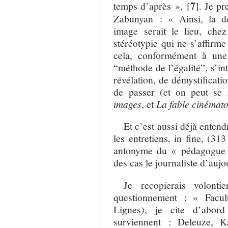
7
temps d’après »,
[
]
. Je pr
Zabunyan : « Ainsi, la d
image serait le lieu, chez
stéréotypie qui ne s’affirme
cela, conformément à une 
“méthode de l’égalité”, s’in
révélation, de démystificat
de passer (et on peut se 
images
, et
La fable cinémat
Et c’est aussi déjà entend
les entretiens, in fine, (313
antonyme du « pédagogue a
des cas le journaliste d’aujo
Je recopierais volont
questionnement : « Facult
Lignes), je cite d’abor
surviennent : Deleuze, Ka