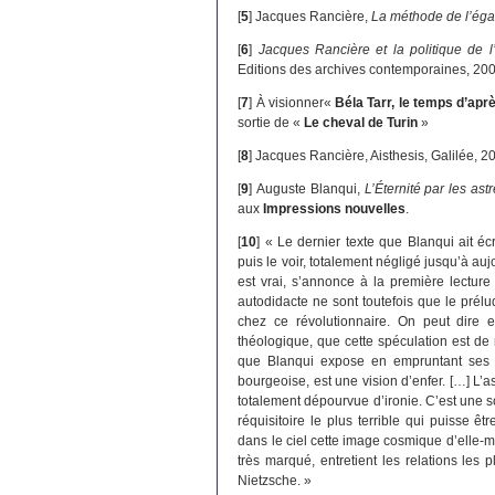
[
5
]
Jacques Rancière,
La méthode de l’égal
[
6
]
Jacques Rancière et la politique de l
Editions des archives contemporaines, 20
[
7
]
À visionner«
Béla Tarr, le temps d’apr
sortie de «
Le cheval de Turin
»
[
8
]
Jacques Rancière, Aisthesis, Galilée, 2
[
9
]
Auguste Blanqui,
L’Éternité par les ast
aux
Impressions nouvelles
.
[
10
]
« Le dernier texte que Blanqui ait écr
puis le voir, totalement négligé jusqu’à au
est vrai, s’annonce à la première lecture
autodidacte ne sont toutefois que le prél
chez ce révolutionnaire. On peut dire 
théologique, que cette spéculation est d
que Blanqui expose en empruntant ses 
bourgeoise, est une vision d’enfer. […] L’
totalement dépourvue d’ironie. C’est une 
réquisitoire le plus terrible qui puisse ê
dans le ciel cette image cosmique d’elle-mê
très marqué, entretient les relations les
Nietzsche. »