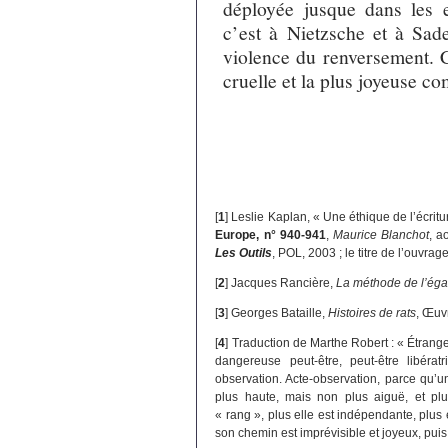
déployée jusque dans les e
c’est à Nietzsche et à Sade
violence du renversement. C’
cruelle et la plus joyeuse 
[
1
]
Leslie Kaplan, « Une éthique de l’écrit
Europe, n° 940-941
,
Maurice Blanchot
, a
Les Outils
, POL, 2003 ; le titre de l’ouvr
[
2
]
Jacques Rancière,
La méthode de l’égal
[
3
]
Georges Bataille,
Histoires de rats
, Œuvr
[
4
]
Traduction de Marthe Robert : « Étrange
dangereuse peut-être, peut-être libéra
observation. Acte-observation, parce qu’u
plus haute, mais non plus aiguë, et plus
« rang », plus elle est indépendante, plus
son chemin est imprévisible et joyeux, puis