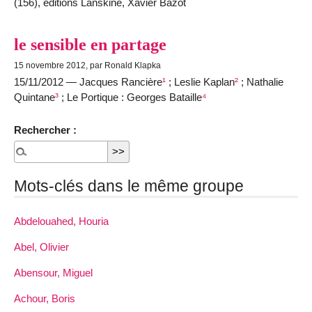
(156), éditions Lanskine, Xavier Bazot
le sensible en partage
15 novembre 2012, par Ronald Klapka
15/11/2012 — Jacques Rancière
¹
; Leslie Kaplan
²
; Nathalie
Quintane
³
; Le Portique : Georges Bataille
⁴
Rechercher :
Mots-clés dans le même groupe
Abdelouahed, Houria
Abel, Olivier
Abensour, Miguel
Achour, Boris