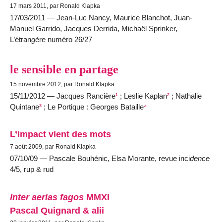
17 mars 2011, par Ronald Klapka
17/03/2011 — Jean-Luc Nancy, Maurice Blanchot, Juan-
Manuel Garrido, Jacques Derrida, Michaël Sprinker,
L’étran
g
ère numéro 26/27
le sensible en partage
15 novembre 2012, par Ronald Klapka
15/11/2012 — Jacques Rancière
¹
; Leslie Kaplan
²
; Nathalie
Quintane
³
; Le Portique : Georges Bataille
⁴
L’impact vient des mots
7 août 2009, par Ronald Klapka
07/10/09 — Pascale Bouhénic, Elsa Morante, revue inci
dence
4/5, rup & rud
Inter aerias fagos
MMXI
Pascal Quignard & alii