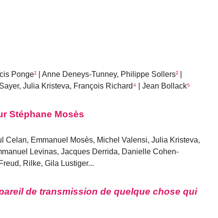
ncis Ponge
¹
| Anne Deneys-Tunney, Philippe Sollers
²
|
Sayer, Julia Kristeva, François Richard
⁴
| Jean Bollack
⁵
r Stéphane Mosès
 Celan, Emmanuel Mosès, Michel Valensi, Julia Kristeva,
manuel Levinas, Jacques Derrida, Danielle Cohen-
eud, Rilke, Gila Lustiger...
ppareil de transmission de quelque chose qui