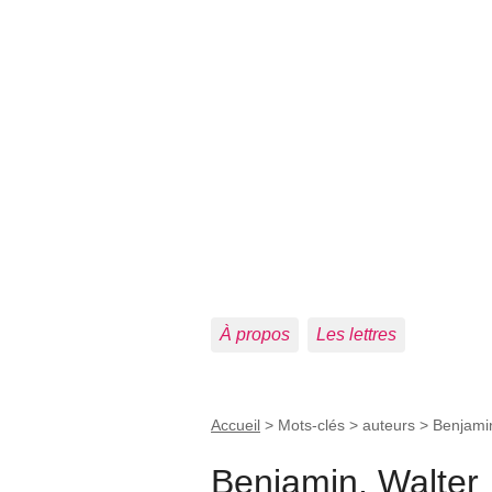
À propos
Les lettres
Accueil
> Mots-clés > auteurs >
Benjamin
Benjamin, Walter