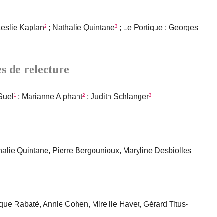
Leslie Kaplan
²
; Nathalie Quintane
³
; Le Portique : Georges
s de relecture
Suel
¹
; Marianne Alphant
²
; Judith Schlanger
³
lie Quintane, Pierre Bergounioux, Maryline Desbiolles
ue Rabaté, Annie Cohen, Mireille Havet, Gérard Titus-