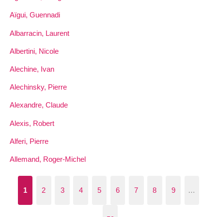
Aïgui, Guennadi
Albarracin, Laurent
Albertini, Nicole
Alechine, Ivan
Alechinsky, Pierre
Alexandre, Claude
Alexis, Robert
Alferi, Pierre
Allemand, Roger-Michel
1
2
3
4
5
6
7
8
9
…