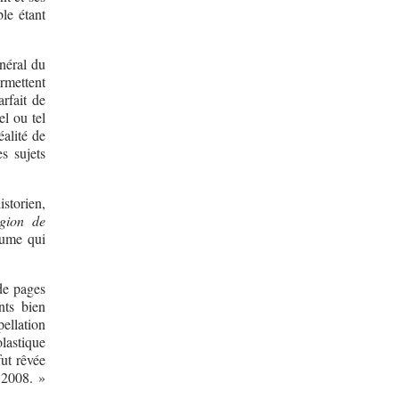
le étant
énéral du
ermettent
arfait de
el ou tel
éalité de
s sujets
storien,
igion de
lume qui
 de pages
nts bien
pellation
olastique
ut rêvée
e 2008. »