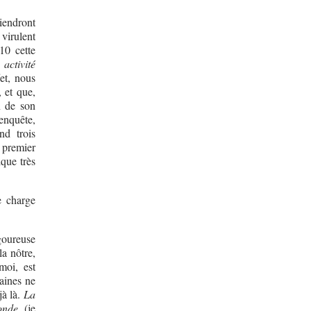
iendront
 virulent
10 cette
activité
fet, nous
 et que,
n de son
’enquête,
nd trois
 premier
ique très
e charge
oureuse
la nôtre,
moi, est
aines ne
jà là.
La
onde
(je