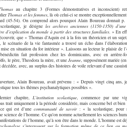
 Thomas
au chapitre 3 (Formes démonstratives et inconscient) ret
ulier
Thomas et les femmes
, là où celui-ci se montre exceptionnellement
ard (45-54). On comprend alors pourquoi Alain Boureau donnait p. 
 scolastique, je désigne
les archives anciennes (1150-1350) d’une 
re d’explication du monde à partir des structures familiales
. » En ef
ouvrir, que « Thomas d’Aquin est à la fois un théoricien et un sujet,
, le scénario de la vie fantasmée a trouvé un écho dans l’élaboratio
mise en situation du for intérieur ». Laissons au lecteur le plaisir de l
nédictin fait profession chez les dominicains, avec en arrière-fo
fo, le père, Theodora la mère, et une
Jeanne
, supposément mariée (en
 décédée, avec, au surplus des histoires de voile relevant d’une casuist
verture, Alain Boureau, avait prévenu : « Depuis vingt cinq ans, j
stique tous les thèmes psychanalytiques possibles ».
ernier chapitre,
L’institution scolastique
, commence par une vig
pas trait uniquement à la période considérée, mais concerne bel et bien 
r ce qui est d’une
communauté de savoir
: « la scolastique, pour 
une science de l’homme. Ce qu’on nomme actuellement les sciences hum
anifestations de l’homme, qu’à son être dans le monde. L’homme est dé
psychanalyse s’interrogent sur la formation même de ce lien au m