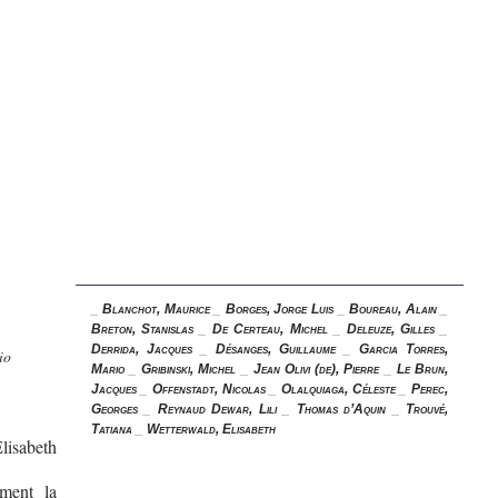
_
Blanchot, Maurice
_
Borges, Jorge Luis
_
Boureau, Alain
_
Breton, Stanislas
_
De Certeau, Michel
_
Deleuze, Gilles
_
Derrida, Jacques
_
Désanges, Guillaume
_
Garcia Torres,
io
Mario
_
Gribinski, Michel
_
Jean Olivi (de), Pierre
_
Le Brun,
Jacques
_
Offenstadt, Nicolas
_
Olalquiaga, Céleste
_
Perec,
Georges
_
Reynaud Dewar, Lili
_
Thomas d’Aquin
_
Trouvé,
Tatiana
_
Wetterwald, Elisabeth
lisabeth
ûment la