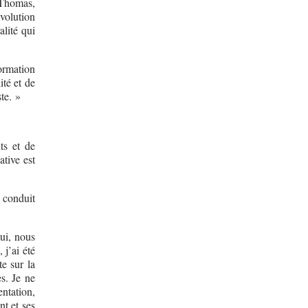
e Thomas,
volution
alité qui
ormation
ité et de
ste. »
ts et de
ative est
 conduit
ui, nous
 j’ai été
te sur la
es. Je ne
ntation,
t et ses