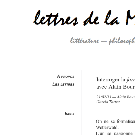
À propos
for
Interroger la
Les lettres
avec Alain Boure
21/02/11 — Alain Boure
Garcia Torres
Index
On ne se formalise
Wetterwald.
L’un se passionne 