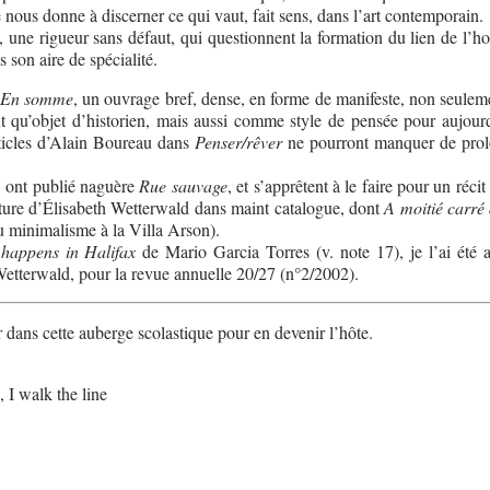
 nous donne à discerner ce qui vaut, fait sens, dans l’art contemporain.
, une rigueur sans défaut, qui questionnent la formation du lien de l’
son aire de spécialité.
En somme
, un ouvrage bref, dense, en forme de manifeste, non seulem
nt qu’objet d’historien, mais aussi comme style de pensée pour aujourd
rticles d’Alain Boureau dans
Penser/rêver
ne pourront manquer de prol
, ont publié naguère
Rue sauvage
, et s’apprêtent à le faire pour un réci
ture d’Élisabeth Wetterwald dans maint catalogue, dont
A moitié carré 
du minimalisme à la Villa Arson).
happens in Halifax
de Mario Garcia Torres (v. note 17), je l’ai été a
Wetterwald, pour la revue annuelle 20/27 (n°2/2002).
rer dans cette auberge scolastique pour en devenir l’hôte.
 I walk the line