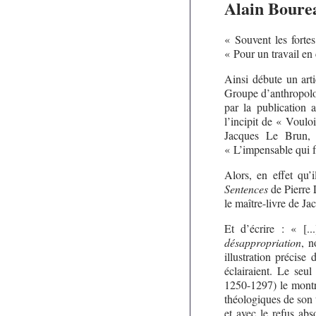
Alain Boure
« Souvent les fortes
« Pour un travail en 
Ainsi débute un art
Groupe d’anthropolog
par la publication 
l’incipit de « Voulo
Jacques Le Brun,
« L’impensable qui f
Alors, en effet qu’
Sentences
de Pierre
le maître-livre de J
Et d’écrire : « [..
désappropriation
, n
illustration précise
éclairaient. Le seu
1250-1297) le montre
théologiques de son 
et avec le refus ab