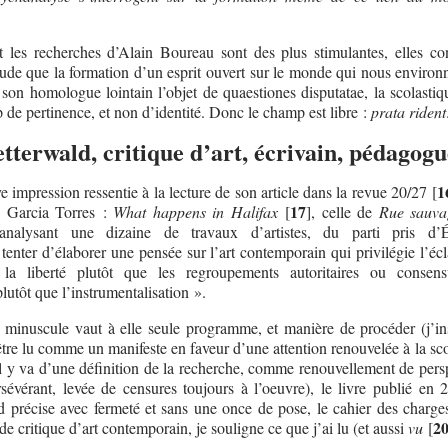
et les recherches d’Alain Boureau sont des plus stimulantes, elles co
tude que la formation d’un esprit ouvert sur le monde qui nous environn
son homologue lointain l’objet de quaestiones disputatae, la scolastiq
p de pertinence, et non d’identité. Donc le champ est libre :
prata rident
tterwald, critique d’art, écrivain, pédagogu
1
 impression ressentie à la lecture de son article dans la revue 20/27
[
17
o Garcia Torres :
What happens in Halifax
[
]
, celle de
Rue sauva
analysant une dizaine de travaux d’artistes, du parti pris d’É
tenter d’élaborer une pensée sur l’art contemporain qui privilégie l’écl
 la liberté plutôt que les regroupements autoritaires ou consens
lutôt que l’instrumentalisation ».
minuscule vaut à elle seule programme, et manière de procéder (j’ins
 être lu comme un manifeste en faveur d’une attention renouvelée à la sc
il y va d’une définition de la recherche, comme renouvellement de persp
rsévérant, levée de censures toujours à l’oeuvre), le livre publié en 
 précise avec fermeté et sans une once de pose, le cahier des charges
2
de critique d’art contemporain, je souligne ce que j’ai lu (et aussi
vu
[