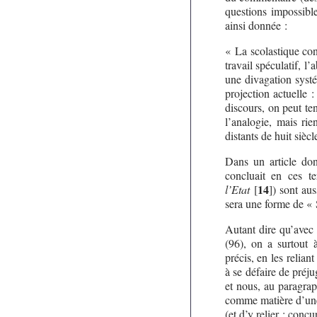
questions impossible
ainsi donnée :
« La scolastique con
travail spéculatif, l
une divagation systé
projection actuelle 
discours, on peut ten
l’analogie, mais rie
distants de huit siècl
Dans un article don
concluait en ces t
14
l’Etat
[
]
) sont au
sera une forme de « 
Autant dire qu’avec
(96), on a surtout 
précis, en les relian
à se défaire de préju
et nous, au paragra
comme matière d’une 
(et d’y relier : conc