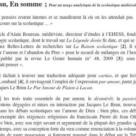
au, En somme ;
Pour un usage analytique de la scolastique médiéva
 pensées restent latentes et se manifestent là où on les attendait pas.
cours sur la scolastique ... »
icle d’Alain Boureau, médiéviste, directeur d’études à l’EHESS, fond
ie scolastique, dont le travail sur
La Légende dorée
fit date, et qui se
2
aux Belles-Lettres de recherches sur
La Raison scolastique
[
]
. Il 
ir l’amour et l’abandon du Père » pour le recueil de mélanges en l’ho
3
 publié par la revue Le Genre humain (n° 48, 2009
[
]
) sous 
ait penser ».
il tâchait à trouver une traduction adéquate pour
caritas
, et que lec
4
 Lombard
[
]
, il envisageait l’emploi de l’expression
pur amour
, parut 
acques Le Brun
Le Pur Amour de Platon à Lacan
.
.] les trois traits essentiels du pur amour, le
désintérêt
, la
passivi
otions dégagées et mises en interaction par Jacques Le Brun, trouva
 dans les débats scolastiques sur l’amour de Dieu ; bien plus, ces déb
l exemple des exigences religieuses du franciscain Pierre de Jean Oli
 bien, avec son rejet savant et argumenté de la plupart des grandes q
temps, avec sa conception forte du vœu comme renonciation à la volont
solu de toute possession, si fortement marqué dans le débat sur la Tr