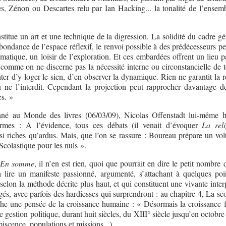
s, Zénon ou Descartes relu par Ian Hacking... la tonalité de l’ensemb
stitue un art et une technique de la digression. La solidité du cadre g
’abondance de l’espace réflexif, le renvoi possible à des prédécesseurs p
matique, un loisir de l’exploration. Et ces embardées offrent un lieu p
: comme on ne discerne pas la nécessité interne ou circonstancielle de t
ter d’y loger le sien, d’en observer la dynamique. Rien ne garantit la r
n ne l’interdit. Cependant la projection peut rapprocher davantage de
es. »
né au Monde des livres (06/03/09), Nicolas Offenstadt lui-même hi
ermes : A l’évidence, tous ces débats (il venait d’évoquer
La rel
ssi riches qu’ardus. Mais, que l’on se rassure : Boureau prépare un vo
Scolastique pour les nuls ».
En somme
, il n’en est rien, quoi que pourrait en dire le petit nombre
à lire un manifeste passionné, argumenté, s’attachant à quelques poi
t selon la méthode décrite plus haut, et qui constituent une vivante inter
gés, avec parfois des hardiesses qui surprendront : au chapitre 4, La sc
phe une pensée de la croissance humaine : « Désormais la croissance f
gestion politique, durant huit siècles, du XIII° siècle jusqu’en octobr
upiscence, populations et missions...)