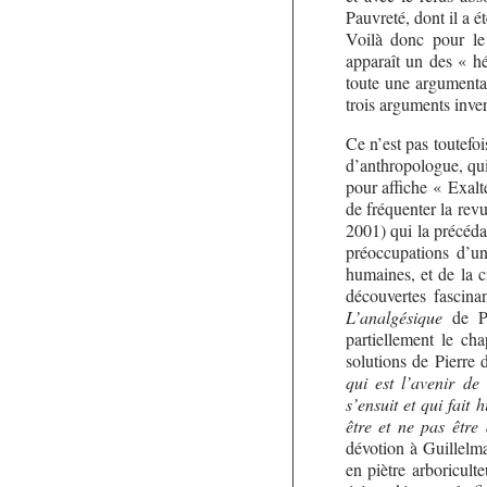
Pauvreté, dont il a é
Voilà donc pour le 
apparaît un des « hé
toute une argumentat
trois arguments inver
Ce n’est pas toutefo
d’anthropologue, qui
pour affiche « Exalte
de fréquenter la rev
2001) qui la précéd
préoccupations d’un
humaines, et de la cr
découvertes fascina
L’analgésique
de Pi
partiellement le ch
solutions de Pierre 
qui est l’avenir de
s’ensuit et qui fait
être et ne pas être 
dévotion à Guillelm
en piètre arboriculte