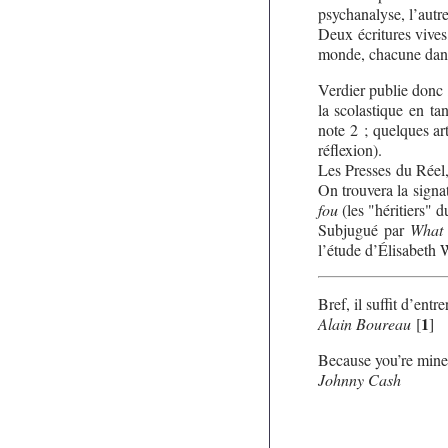
psychanalyse, l’autre
Deux écritures vives
monde, chacune dans 
Verdier publie donc
la scolastique en ta
note 2 ; quelques a
réflexion).
Les Presses du Réel
On trouvera la signa
fou
(les "héritiers" 
Subjugué par
What 
l’étude d’Élisabeth 
Bref, il suffit d’ent
1
Alain Boureau
[
]
Because you’re mine,
Johnny Cash