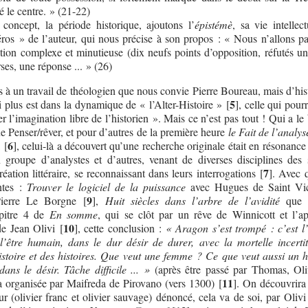
té le centre. » (21-22)
concept, la période historique, ajoutons l’
épistémè
, sa vie intellect
ros » de l’auteur, qui nous précise à son propos : « Nous n’allons pa
ion complexe et minutieuse (dix neufs points d’opposition, réfutés un
ses, une réponse ... » (26)
is à un travail de théologien que nous convie Pierre Boureau, mais d’his
5
 plus est dans la dynamique de « l’Alter-Histoire »
[
]
, celle qui pourr
r l’imagination libre de l’historien ». Mais ce n’est pas tout ! Qui a l
ue Penser/rêver, et pour d’autres de la première heure
le Fait de l’analys
6
a
[
]
, celui-là a découvert qu’une recherche originale était en résonance
 groupe d’analystes et d’autres, venant de diverses disciplines des 
7
éation littéraire, se reconnaissant dans leurs interrogations
[
]
. Avec 
ntes :
Trouver le logiciel de la puissance
avec Hugues de Saint Vic
9
erre Le Borgne
[
]
,
Huit siècles dans l’arbre de l’avidité
que 
apitre 4 de
En somme
, qui se clôt par un rêve de Winnicott et l’a
10
de Jean Olivi
[
]
, cette conclusion :
« Aragon s’est trompé : c’est l’
 l’être humain, dans le dur désir de durer, avec la mortelle incerti
 histoire et des histoires. Que veut une femme ? Ce que veut aussi un
dans le désir. Tâche difficile ... »
(après être passé par Thomas, Oliv
11
a organisée par Maifreda de Pirovano (vers 1300)
[
]
. On découvrira
ur (olivier franc et olivier sauvage) dénoncé, cela va de soi, par Olivi