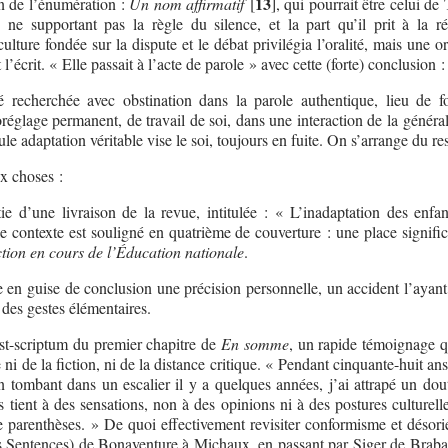
13
in de l’énumération :
Un nom affirmatif
[
]
, qui pourrait être celui d
 ne supportant pas la règle du silence, et la part qu’il prit à la ré
culture fondée sur la dispute et le débat privilégia l’oralité, mais une or
l’écrit. « Elle passait à l’acte de parole » avec cette (forte) conclusion :
é recherchée avec obstination dans la parole authentique, lieu de f
réglage permanent, de travail de soi, dans une interaction de la général
ule adaptation véritable vise le soi, toujours en fuite. On s’arrange du re
ux choses :
tie d’une livraison de la revue, intitulée : « L’inadaptation des enfan
le contexte est souligné en quatrième de couverture : une place signific
ction en cours de l’Éducation nationale
.
en guise de conclusion une précision personnelle, un accident l’ayant
 des gestes élémentaires.
ost-scriptum du premier chapitre de
En somme
, un rapide témoignage q
e ni de la fiction, ni de la distance critique. « Pendant cinquante-huit ans,
en tombant dans un escalier il y a quelques années, j’ai attrapé un dou
is tient à des sensations, non à des opinions ni à des postures culturell
e parenthèses. » De quoi effectivement revisiter conformisme et désorie
 Sentences) de Bonaventure à Michaux, en passant par Siger de Braban