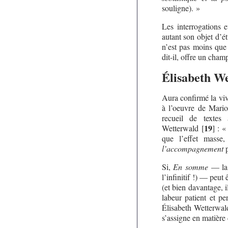
souligne). »
Les interrogations 
autant son objet d’é
n’est pas moins que 
dit-il, offre un cham
Élisabeth We
Aura confirmé la vive
à l’oeuvre de Mari
recueil de textes 
19
Wetterwald
[
]
: « 
que l’effet masse,
l’accompagnement
p
Si,
En somme
— la 
l’infinitif !) — peut
(et bien davantage, 
labeur patient et pe
Élisabeth Wetterwald
s’assigne en matière 