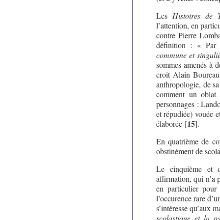
Les
Histoires de
l’attention, en partic
contre Pierre Lomb
définition : « Par
commune et singuliè
sommes amenés à déc
croit Alain Boureau
anthropologie, de sa 
comment un oblat bé
personnages : Landol
et répudiée) vouée et
15
élaborée
[
]
.
En quatrième de cou
obstinément de scola
Le cinquième et d
affirmation, qui n’a 
en particulier pou
l’occurence rare d’
s’intéresse qu’aux m
scolastique et la 