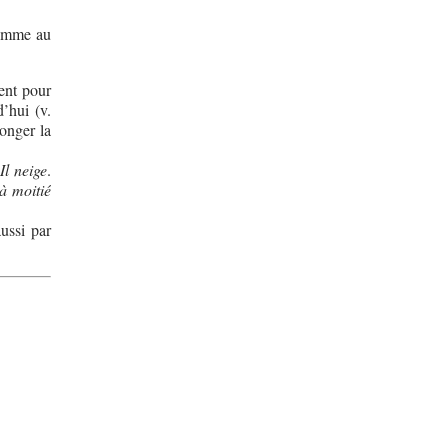
homme au
ent pour
’hui (v.
onger la
t
Il neige
.
à moitié
ussi par