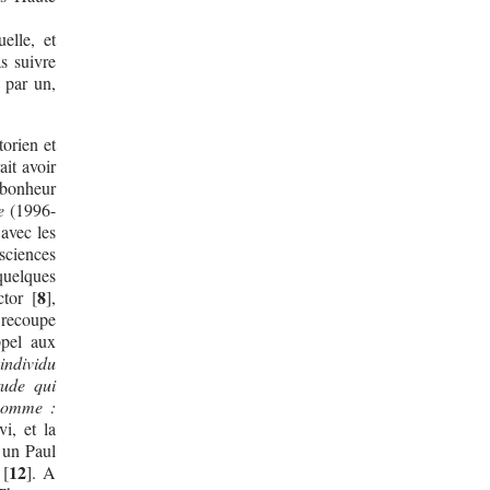
uelle, et
s suivre
 par un,
torien et
ait avoir
e bonheur
e
(1996-
 avec les
sciences
quelques
8
tor
[
]
,
recoupe
ppel aux
individu
tude qui
 homme :
i, et la
 un Paul
12
[
]
. A