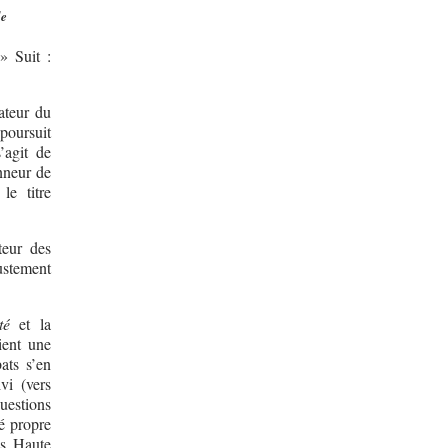
le
 » Suit :
ateur du
 poursuit
s’agit de
nneur de
le titre
teur des
justement
té
et la
ient une
ats s’en
vi (vers
uestions
é propre
ès Haute