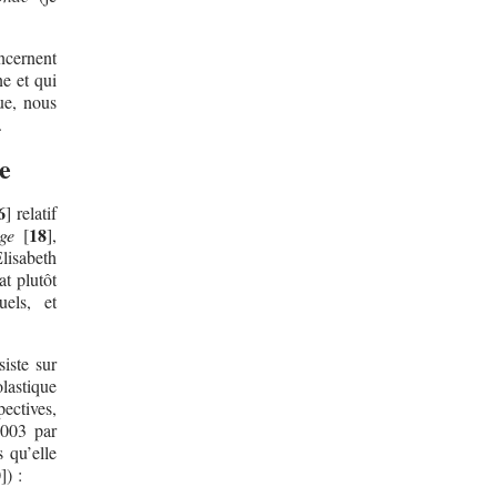
ncernent
e et qui
ue, nous
.
e
6
]
relatif
18
ge
[
]
,
lisabeth
at plutôt
uels, et
iste sur
olastique
ectives,
2003 par
 qu’elle
0
]
) :