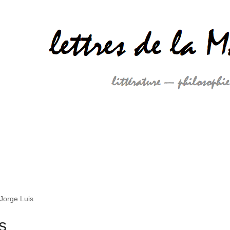
Jorge Luis
s