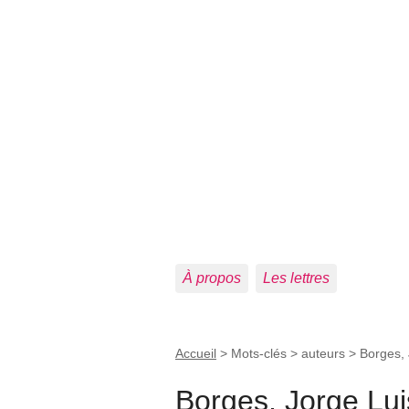
À propos
Les lettres
Accueil
> Mots-clés > auteurs >
Borges, 
Borges, Jorge Lui