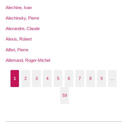
Alechine, Ivan
Alechinsky, Pierre
Alexandre, Claude
Alexis, Robert
Alferi, Pierre
Allemand, Roger-Michel
1
2
3
4
5
6
7
8
9
…
59