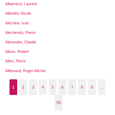
Albarracin, Laurent
Albertini, Nicole
Alechine, Ivan
Alechinsky, Pierre
Alexandre, Claude
Alexis, Robert
Alferi, Pierre
Allemand, Roger-Michel
1
2
3
4
5
6
7
8
9
…
59