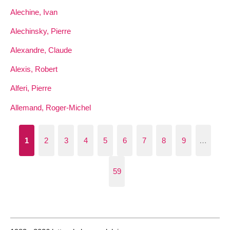
Alechine, Ivan
Alechinsky, Pierre
Alexandre, Claude
Alexis, Robert
Alferi, Pierre
Allemand, Roger-Michel
1
2
3
4
5
6
7
8
9
…
59