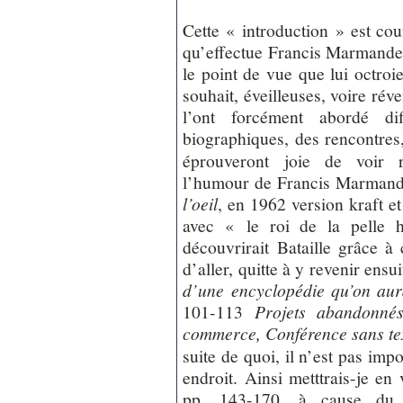
Cette « introduction » est cour
qu’effectue Francis Marmande 
le point de vue que lui octro
souhait, éveilleuses, voire réve
l’ont forcément abordé di
biographiques, des rencontres
éprouveront joie de voir 
l’humour de Francis Marmande 
l’oeil
, en 1962 version kraft e
avec « le roi de la pelle h
découvrirait Bataille grâce à c
d’aller, quitte à y revenir ens
d’une encyclopédie qu’on aura
101-113
Projets abandonné
commerce, Conférence sans text
suite de quoi, il n’est pas impo
endroit. Ainsi metttrais-je en
pp. 143-170, à cause d