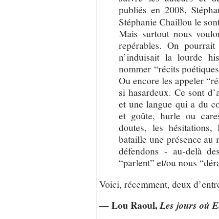
publiés en 2008, Stéph
Stéphanie Chaillou le son
Mais surtout nous voulon
repérables. On pourrait
n’induisait la lourde hi
nommer “récits poétiques”
Ou encore les appeler “réc
si hasardeux. Ce sont d’
et une langue qui a du co
et goûte, hurle ou car
doutes, les hésitations,
bataille une présence au
défendons - au-delà de
“parlent” et/ou nous “dér
Voici, récemment, deux d’entr
— Lou Raoul,
Les jours où E