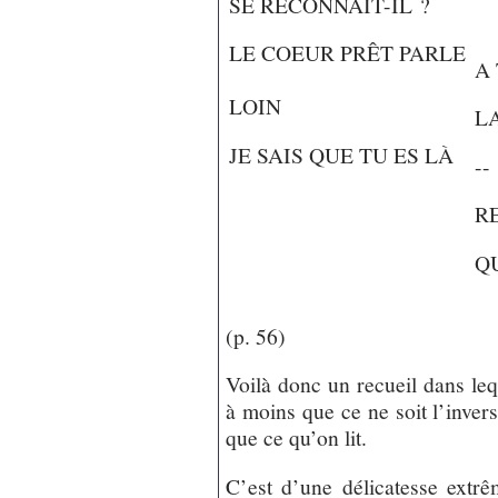
SE RECONNAÎT-IL ?
LE COEUR PRÊT PARLE
A
LOIN
L
JE SAIS QUE TU ES LÀ
--
R
Q
(p. 56)
Voilà donc un recueil dans le
à moins que ce ne soit l’invers
que ce qu’on lit.
C’est d’une délicatesse extrê