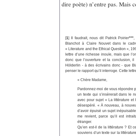
dire poète) n’entre pas. Mais c
[
1
]
Il faudrait, nous dit Patrick Poirier
***
,
Blanchot à Claire Nouvet dans le cad
« Literature and the Ethical Question », 1991,
lettre d’une richesse inouïe, mais que l’on
donc que l’ouverture et la conclusion, il
Hölderlin - à des écrivains donc - que Bl
penser le rapport qu’il interroge. Cette lettr
« Chère Madame,
Pardonnez-moi de vous répondre pa
un texte qui s’insèrerait dans le 
avec pour sujet « La littérature et 
désespéré. « À nouveau, à nouveau
d’avoir épuisé un sujet inépuisable,
me revient, parce qu’il est intra
étranger.
Qu’en est-il de la littérature ? Et ce
souviens d’un texte sur la littérature