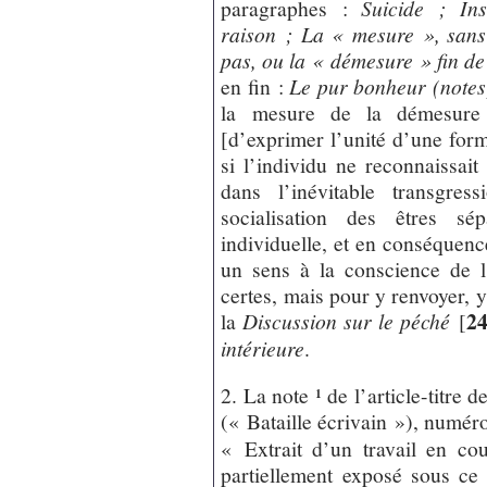
paragraphes :
Suicide ; In
raison ; La « mesure », sans
pas, ou la « démesure » fin de
en fin :
Le pur bonheur (notes
la mesure de la démesur
[d’exprimer l’unité d’une forme
si l’individu ne reconnaissait
dans l’inévitable transgres
socialisation des êtres sé
individuelle, et en conséquenc
un sens à la conscience de l
certes, mais pour y renvoyer, y
2
la
Discussion sur le péché
[
intérieure
.
2. La note ¹ de l’article-titr
(« Bataille écrivain »), numé
« Extrait d’un travail en co
partiellement exposé sous ce t