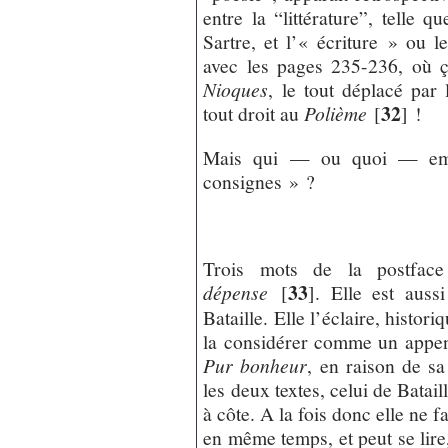
entre la “littérature”, telle 
Sartre, et l’« écriture » ou l
avec les pages 235-236, où 
Nioques
, le tout déplacé par
32
tout droit au
Polième
[
]
!
Mais qui — ou quoi — emp
consignes » ?
Trois mots de la postfa
33
dépense
[
]
. Elle est auss
Bataille. Elle l’éclaire, histor
la considérer comme un appen
Pur bonheur
, en raison de sa
les deux textes, celui de Batai
à côte. A la fois donc elle ne f
en même temps, et peut se lire