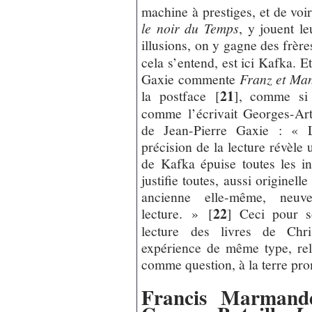
machine à prestiges, et de voir
le noir du Temps
, y jouent l
illusions, on y gagne des frère
cela s’entend, est ici Kafka. E
Gaxie commente
Franz et Ma
21
la postface
[
]
, comme si 
comme l’écrivait Georges-Ar
de Jean-Pierre Gaxie : « 
précision de la lecture révèle 
de Kafka épuise toutes les int
justifie toutes, aussi originel
ancienne elle-même, neu
22
lecture. »
[
]
Ceci pour so
lecture des livres de Chr
expérience de même type, relat
comme question, à la terre pro
Francis Marman