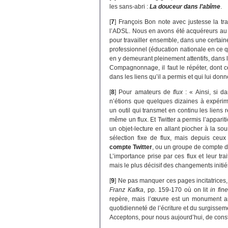
les sans-abri :
La douceur dans l’abîme
.
[
7
]
François Bon note avec justesse la tr
l’ADSL. Nous en avons été acquéreurs au
pour travailler ensemble, dans une certaine 
professionnel (éducation nationale en ce qu
en y demeurant pleinement attentifs, dans l’
Compagnonnage, il faut le répéter, dont c
dans les liens qu’il a permis et qui lui donn
[
8
]
Pour amateurs de
flux
: « Ainsi, si d
n’étions que quelques dizaines à expérime
un outil qui transmet en continu les liens 
même un flux. Et Twitter a permis l’appari
un objet-lecture en allant piocher à la so
sélection fixe de flux, mais depuis ce
compte Twitter
, ou un groupe de compte 
L’importance prise par ces flux et leur t
mais le plus décisif des changements initiés
[
9
]
Ne pas manquer ces pages incitatrices, s
Franz Kafka
, pp. 159-170 où on lit
in fin
repère, mais l’œuvre est un monument arr
quotidienneté de l’écriture et du surgisseme
Acceptons, pour nous aujourd’hui, de cons