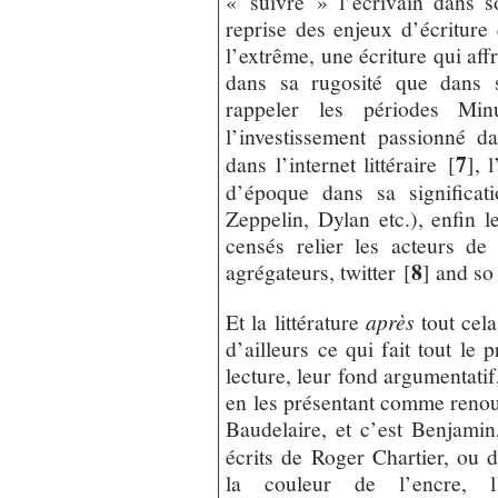
« suivre » l’écrivain dans s
reprise des enjeux d’écriture 
l’extrême, une écriture qui aff
dans sa rugosité que dans s
rappeler les périodes Minu
l’investissement passionné da
7
dans l’internet littéraire
[
]
, 
d’époque dans sa significat
Zeppelin, Dylan etc.), enfin le
censés relier les acteurs de
8
agrégateurs, twitter
[
]
and so 
Et la littérature
après
tout cela
d’ailleurs ce qui fait tout le 
lecture, leur fond argumentati
en les présentant comme renouv
Baudelaire, et c’est Benjamin
écrits de Roger Chartier, ou d
la couleur de l’encre, l