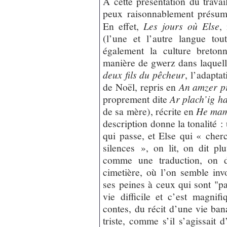
A cette présentation du travai
peux raisonnablement présu
En effet,
Les jours où Else
,
(l’une et l’autre langue tou
également la culture breton
manière de gwerz dans laquell
deux fils du pêcheur
, l’adapta
de Noël, repris en
An amzer pr
proprement dite
Ar plach’ig 
de sa mère), récrite en
He ma
description donne la tonalité : 
qui passe, et Else qui « cher
silences », on lit, on dit p
comme une traduction, on 
cimetière, où l’on semble invo
ses peines à ceux qui sont "pa
vie difficile et c’est magni
contes, du récit d’une vie ban
triste, comme s’il s’agissait