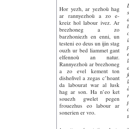
Hor yezh, ar yezhoù hag
ar rannyezhoù a zo e-
kreiz hol labour ivez. Ar
brezhoneg a zo
barzhoniezh en enni, un
testeni eo deus un ijin stag
ouzh ur bed liammet gant
elfennoù an natur.
Rannyezhoù ar brezhoneg
a zo evel kement ton
disheñvel a zegas c’hoant
da labourat war al lusk
hag ar son. Ha n’eo ket
souezh gwelet pegen
frouezhus eo labour ar
sonerien er vro.