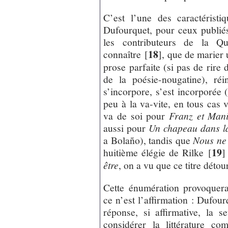
C’est l’une des caractéristi
Dufourquet, pour ceux publié
les contributeurs de la Qu
18
connaître
[
]
, que de marier 
prose parfaite (si pas de rire
de la poésie-nougatine), réins
s’incorpore, s’est incorporée 
peu à la va-vite, en tous cas v
va de soi pour
Franz et Man
aussi pour
Un chapeau dans l
a Bolaño), tandis que
Nous ne 
19
huitième élégie de Rilke
[
]
être
, on a vu que ce titre déto
Cette énumération provoquera
ce n’est l’affirmation : Dufourq
réponse, si affirmative, la 
considérer la littérature c