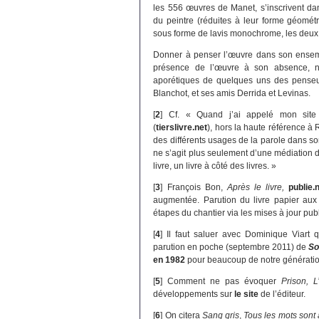
les 556 œuvres de Manet, s’inscrivent dan
du peintre (réduites à leur forme géomét
sous forme de lavis monochrome, les deu
Donner à penser l’œuvre dans son ensemble
présence de l’œuvre à son absence, n’
aporétiques de quelques uns des penseu
Blanchot, et ses amis Derrida et Levinas.
[
2
]
Cf. « Quand j’ai appelé mon site 
(
tierslivre.net
), hors la haute référence à R
des différents usages de la parole dans son
ne s’agit plus seulement d’une médiation d
livre, un livre à côté des livres. »
[
3
]
François Bon,
Après le livre,
publie.
augmentée. Parution du livre papier aux
étapes du chantier via les mises à jour pub
[
4
]
Il faut saluer avec Dominique Viart q
parution en poche (septembre 2011) de
So
en 1982
pour beaucoup de notre génératio
[
5
]
Comment ne pas évoquer
Prison, L
développements sur
le site
de l’éditeur.
[
6
]
On citera
Sang gris
,
Tous les mots sont 