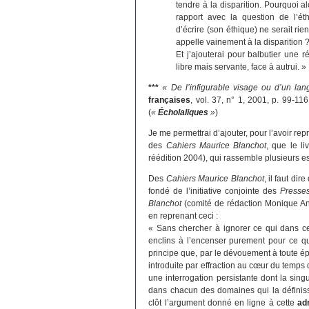
tendre à la disparition. Pourquoi al
rapport avec la question de l’ét
d’écrire (son éthique) ne serait rie
appelle vainement à la disparition ? [
Et j’ajouterai pour balbutier une ré
libre mais servante, face à autrui. »
***
« De l’infigurable visage ou d’un la
françaises
, vol. 37, n° 1, 2001, p. 99-11
(
«
Écholaliques
»
)
Je me permettrai d’ajouter, pour l’avoir re
des
Cahiers Maurice Blanchot
, que le l
réédition 2004), qui rassemble plusieurs es
Des
Cahiers Maurice Blanchot
, il faut di
fondé de l’initiative conjointe des
Presses
Blanchot
(comité de rédaction Monique An
en reprenant ceci :
« Sans chercher à ignorer ce qui dans ce
enclins à l’encenser purement pour ce qu’
principe que, par le dévouement à toute épre
introduite par effraction au cœur du temp
une interrogation persistante dont la sing
dans chacun des domaines qui la définissen
clôt l’argument donné en ligne à cette
ad