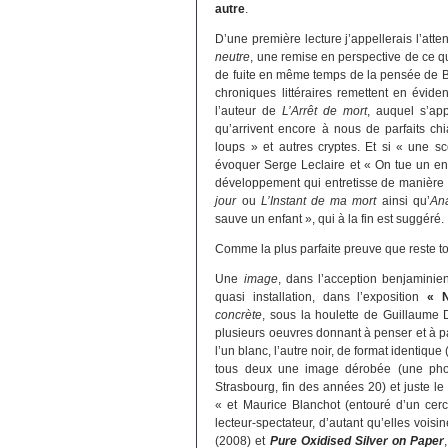
autre
.
D’une première lecture j’appellerais l’atte
neutre
, une remise en perspective de ce qu
de fuite en même temps de la pensée de Bla
chroniques littéraires remettent en évide
l’auteur de
L’Arrêt de mort
, auquel s’ap
qu’arrivent encore à nous de parfaits c
loups » et autres cryptes. Et si « une sc
évoquer Serge Leclaire et « On tue un enf
développement qui entretisse de manière
jour
ou
L’Instant de ma mort
ainsi qu’
An
sauve un enfant », qui à la fin est suggéré.
Comme la plus parfaite preuve que reste to
Une
image
, dans l’acception benjaminie
quasi installation, dans l’exposition
« N
concrète
, sous la houlette de Guillaume 
plusieurs oeuvres donnant à penser et à pa
l’un blanc, l’autre noir, de format identiq
tous deux une image dérobée (une pho
Strasbourg, fin des années 20) et juste l
« et Maurice Blanchot (entouré d’un cerc
lecteur-spectateur, d’autant qu’elles vo
(2008) et
Pure Oxidised Silver on Paper