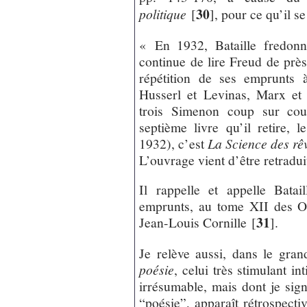
30
politique
[
]
, pour ce qu’il se
« En 1932, Bataille fredonn
continue de lire Freud de près
répétition de ses emprunts à
Husserl et Levinas, Marx et 
trois Simenon coup sur coup
septième livre qu’il retire,
1932), c’est
La Science des rê
L’ouvrage vient d’être retradui
Il rappelle et appelle Batail
emprunts, au tome XII des O
31
Jean-Louis Cornille
[
]
.
Je relève aussi, dans le gra
poésie
, celui très stimulant i
irrésumable, mais dont je sig
“poésie”, apparaît rétrospec