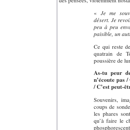
des pensées, violemment nosta
«
Je me souv
désert. Je revo
peu à peu envah
paisible, un aut
Ce qui reste de
quatrain de T
poussière de lu
As-tu peur d
n’écoute pas /
/ C’est peut-ê
Souvenirs, ima
coups de sonde
les phares sont
qu’à faire le c
phosphorescent