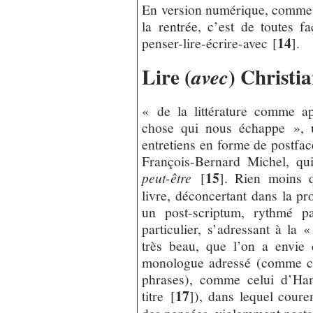
En version numérique, comme e
la rentrée, c’est de toutes f
14
penser-lire-écrire-avec
[
]
.
Lire (
) Christi
avec
« de la littérature comme a
chose qui nous échappe », u
entretiens en forme de postfac
François-Bernard Michel, qu
15
peut-être
[
]
. Rien moins 
livre, déconcertant dans la pr
un post-scriptum, rythmé
particulier, s’adressant à l
très beau, que l’on a envie 
monologue adressé (comme celu
phrases), comme celui d’Ham
17
titre
[
]
), dans lequel cour