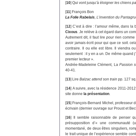
[
10
]
Qui vont jusqu’à éloigner
les chiens pa
[
11
]
François Bon
La Folie Rabelais
, L’invention du Pantagru
[
12
]
C’est à dire : l’amour même, dans la b
Cixous
. Je relève à cet égard dans un com
Autrement dit, il faut lire
pour
rien comme C
avoir jamais écrit pour qui que ce soit. cel
contraire. Il ou elle est libre. Il viendra
seulement : il y en a un. De même quand j’éc
premier lecteur ».
Andrée-Madeleine Clément, La
Passion s
40-41.
[
13
]
Lire
Balzac attend son train
pp. 127 sq
[
14
]
A suivre, avec la résidence 2011-2012 
site donne
la présentation
.
[
15
]
François-Bernard Michel, professeur d
écrivain (dernier ouvrage sur Proust et Bec
[
16
]
Il semble raisonnable de penser q
présupposition d’« une communauté (u
momentané, de deux êtres singuliers, romp
le trait unique de l’expérience semble conte