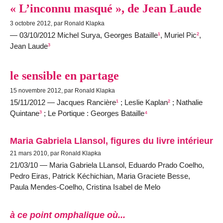
« L’inconnu masqué », de Jean Laude
3 octobre 2012, par Ronald Klapka
— 03/10/2012 Michel Surya, Georges Bataille
¹
, Muriel Pic
²
,
Jean Laude
³
le sensible en partage
15 novembre 2012, par Ronald Klapka
15/11/2012 — Jacques Rancière
¹
; Leslie Kaplan
²
; Nathalie
Quintane
³
; Le Portique : Georges Bataille
⁴
Maria Gabriela Llansol, figures du livre intérieur
21 mars 2010, par Ronald Klapka
21/03/10 — Maria Gabriela LLansol, Eduardo Prado Coelho,
Pedro Eiras, Patrick Kéchichian, Maria Graciete Besse,
Paula Mendes-Coelho, Cristina Isabel de Melo
à ce point omphalique où...