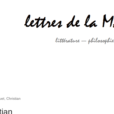
et, Christian
tian