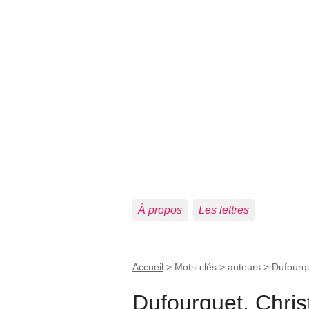
À propos
Les lettres
Accueil
> Mots-clés > auteurs >
Dufourqu
Dufourquet, Chris