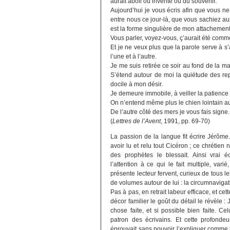
aurait aboli ou inventé ou du souvenir.
Aujourd’hui je vous écris afin que vous ne
entre nous ce jour-là, que vous sachiez au
est la forme singulière de mon attachement
Vous parler, voyez-vous, ç’aurait été comme
Et je ne veux plus que la parole serve à s’as
l’une et à l’autre.
Je me suis retirée ce soir au fond de la m
S’étend autour de moi la quiétude des re
docile à mon désir.
Je demeure immobile, à veiller la patience
On n’entend même plus le chien lointain a
De l’autre côté des mers je vous fais signe.
(
Lettres de l’Avent
, 1991, pp. 69-70)
La passion de la langue fit écrire Jérôme
avoir lu et relu tout Cicéron ; ce chrétien 
des prophètes le blessait. Ainsi vrai
l’attention à ce qui le fait multiple, varié
présente lecteur fervent, curieux de tous l
de volumes autour de lui : la circumnavigati
Pas à pas, en retrait labeur efficace, et ce
décor familier le goût du détail le révèle :
chose faite, et si possible bien faite. Ce
patron des écrivains. Et cette profondeu
éprouvait sans pouvoir l’expliquer comme 