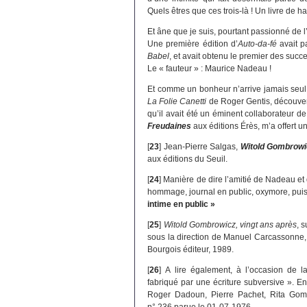
Quels êtres que ces trois-là ! Un livre de h
Et âne que je suis, pourtant passionné de l’
Une première édition d’
Auto-da-fé
avait p
Babel
, et avait obtenu le premier des succ
Le « fauteur » : Maurice Nadeau !
Et comme un bonheur n’arrive jamais seul
La Folie Canetti
de Roger Gentis, découve
qu’il avait été un éminent collaborateur de
Freudaines
aux éditions Érès, m’a offert u
[
23
]
Jean-Pierre Salgas,
Witold Gombrow
aux éditions du Seuil.
[
24
]
Manière de dire l’amitié de Nadeau et d
hommage, journal en public, oxymore, puisq
intime en public »
[
25
]
Witold Gombrowicz, vingt ans après
, 
sous la direction de Manuel Carcassonne,
Bourgois éditeur, 1989.
[
26
]
A lire également, à l’occasion de l
fabriqué par une écriture subversive ». E
Roger Dadoun, Pierre Pachet, Rita Gombr
n° 236 parue le 01-07-1976