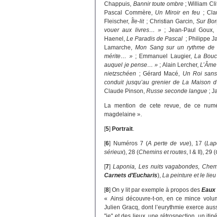
Chappuis,
Bannir toute ombre
; William Cli
Pascal Commère,
Un Miroir en feu
; Cla
Fleischer,
Île-lit
; Christian Garcin,
Sur Bor
vouer aux livres… »
; Jean-Paul Goux,
Haenel,
Le Paradis de Pascal
; Philippe J
Lamarche,
Mon Sang sur un rythme de
mérite… »
; Emmanuel Laugier,
La Bouc
auquel je pense… »
; Alain Lercher,
L’Âme
nietzschéen
; Gérard Macé,
Un Roi sans
conduit jusqu’au grenier de La Maison 
Claude Pinson,
Russe seconde langue
; J
La mention de cete revue, de ce numé
magdelaine ».
[
5
]
Portrait
.
[
6
]
Numéros 7 (
A perte de vue
), 17 (
Lap
sérieux
), 28 (
Chemins et routes
, I & II), 29 (
[
7
]
Laponia, Les nuits vagabondes, Chem
Carnets d’Eucharis
),
La peinture et le lieu
[
8
]
On y lit par exemple à propos des
Eaux 
« Ainsi découvre-t-on, en ce mince volume
Julien Gracq, dont l’eurythmie exerce aussi
"je" et des lieux, une rétrospection, un iti