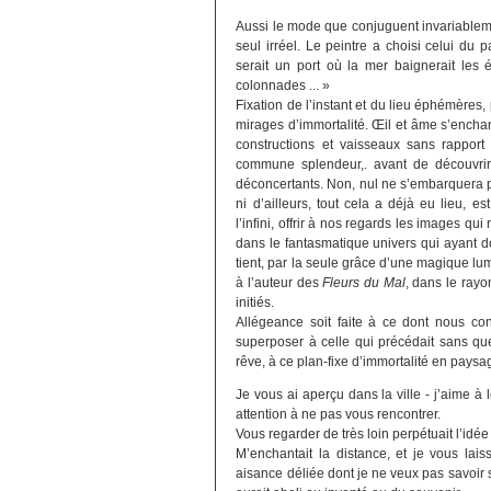
Aussi le mode que conjuguent invariablement 
seul irréel. Le peintre a choisi celui du
serait un port où la mer baignerait les 
colonnades ... »
Fixation de l’instant et du lieu éphémères, 
mirages d’immortalité. Œil et âme s’enchan
constructions et vaisseaux sans rappor
commune splendeur,. avant de découvrir
déconcertants. Non, nul ne s’embarquera pl
ni d’ailleurs, tout cela a déjà eu lieu, 
l’infini, offrir à nos regards les images qui
dans le fantasmatique univers qui ayant do
tient, par la seule grâce d’une magique lu
à l’auteur des
Fleurs du Mal
, dans le rayo
initiés.
Allégeance soit faite à ce dont nous co
superposer à celle qui précédait sans que
rêve, à ce plan-fixe d’immortalité en paysag
Je vous ai aperçu dans la ville - j’aime à le
attention à ne pas vous rencontrer.
Vous regarder de très loin perpétuait l’idée
M’enchantait la distance, et je vous lais
aisance déliée dont je ne veux pas savoir si