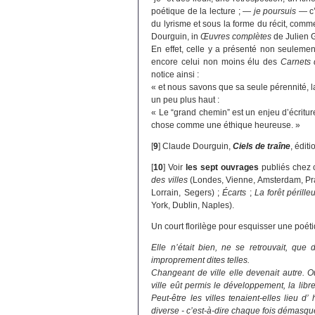
poétique de la lecture ; —
je poursuis
— c’
du lyrisme et sous la forme du récit, comme
Dourguin, in
Œuvres complètes
de Julien G
En effet, celle y a présenté non seulemen
encore celui non moins élu des
Carnets
notice ainsi :
« et nous savons que sa seule pérennité, la
un peu plus haut :
« Le “grand chemin” est un enjeu d’écrit
chose comme une éthique heureuse. »
[
9
]
Claude Dourguin,
Ciels de traîne
, édit
[
10
]
Voir
les sept ouvrages
publiés chez c
des villes
(Londes, Vienne, Amsterdam, Pr
Lorrain, Segers) ;
Écarts
;
La forêt pérille
York, Dublin, Naples).
Un court florilège pour esquisser une poétiq
Elle n’était bien, ne se retrouvait, que 
improprement dites telles.
Changeant de ville elle devenait autre. 
ville eût permis le développement, la libr
Peut-être les villes tenaient-elles lieu d’ h
diverse - c’est-à-dire chaque fois démasq