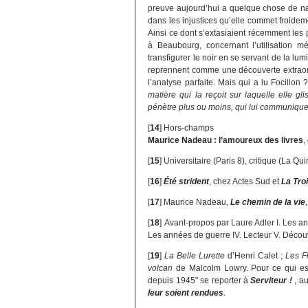
preuve aujourd’hui a quelque chose de nav
dans les injustices qu’elle commet froidemen
Ainsi ce dont s’extasiaient récemment les
à Beaubourg, concernant l’utilisation m
transfigurer le noir en se servant de la lumi
reprennent comme une découverte extraordi
l’analyse parfaite. Mais qui a lu Focillon 
matière qui la reçoit sur laquelle elle g
pénètre plus ou moins, qui lui communique
[
14
]
Hors-champs
Maurice Nadeau : l’amoureux des livres
,
[
15
]
Universitaire (Paris 8), critique (La 
[
16
]
Été strident
, chez Actes Sud et
La Tro
[
17
]
Maurice Nadeau,
Le chemin de la vie
[
18
]
Avant-propos par Laure Adler I. Les an
Les années de guerre IV. Lecteur V. Découvr
[
19
]
La Belle Lurette
d’Henri Calet ;
Les F
volcan
de Malcolm Lowry. Pour ce qui est de
depuis 1945" se reporter à
Serviteur !
, a
leur soient rendues
.