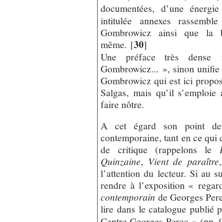
documentées, d’une énergie
intitulée annexes rassembl
Gombrowicz ainsi que la bi
30
même.
[
]
Une préface très dense
Gombrowicz... », sinon unifie 
Gombrowicz qui est ici propo
Salgas, mais qu’il s’emploie 
faire nôtre.
A cet égard son point de 
contemporaine, tant en ce qui co
de critique (rappelons le
Quinzaine
,
Vient de paraître
,
l’attention du lecteur. Si au s
rendre à l’exposition « regar
contemporain
de Georges Pere
lire dans le catalogue publié 
Centre Georges Perec » (pp. 