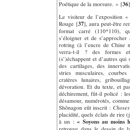
36
Poétique de la morsure. »
[
Le visiteur de l’exposition 
37
Rouge
[
]
, aura peut-être r
format carré (110*110), qu
s’éloigner et de s’approcher
rotring (à l’encre de Chine 
verra-t-il ? des formes e
(s’)échappent et d’autres qui
des cartilages, des innervati
stries musculaires, courbe
cratères lunaires, gribouilla
dévoration. Et du texte, et pa
déchirement, fût-il policé : 
désamour, numérotés, comme de
Shônagon eût inscrit :
Choses
placidité, quels éclats de rire 
« Soyons au moins h
à un :
retrouve dans le dessin de l