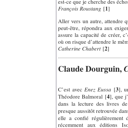
est-ce que je cherche des écho
1
François Roustang
[
]
Aller vers un autre, attendre 
peut-être, répondra aux exige
assure la capacité de créer, c’
où on risque d’attendre le mê
2
Catherine Chabert
[
]
Claude Dourguin,
C
3
C’est avec
Enez Eussa
[
]
, u
4
Théodore Balmoral
[
]
, que j
dans la lecture des livres 
presque aussitôt retrouvée da
elle a confié régulièrement 
récemment aux éditions Iso