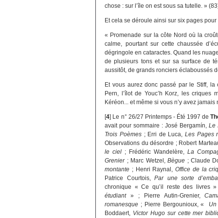
chose : sur l’île on est sous sa tutelle. » (83
Et cela se déroule ainsi sur six pages pour 
« Promenade sur la côte Nord où la croûte
calme, pourtant sur cette chaussée d’éc
dégringole en cataractes. Quand les nuages
de plusieurs tons et sur sa surface de té
aussitôt, de grands ronciers éclaboussés d
Et vous aurez donc passé par le Stiff, la 
Pern, l’îlot de Youc’h Korz, les criques 
Kéréon... et même si vous n’y avez jamais m
[
4
]
Le n° 26/27 Printemps - Été 1997 de
Th
avait pour sommaire : José Bergamín,
Le 
Trois Poèmes
; Erri de Luca,
Les Pages r
Observations du désordre ; Robert Martea
le ciel
; Frédéric Wandelère,
La Compag
Grenier
; Marc Wetzel,
Bègue
; Claude Do
montante
; Henri Raynal,
Office de la cr
Patrice Courtois,
Par une sorte d’emba
chronique « Ce qu’il reste des livres 
étudiant
» ; Pierre Autin-Grenier,
Cam
romanesque
; Pierre Bergounioux, «
Un 
Boddaert,
Victor Hugo sur cette mer bibl