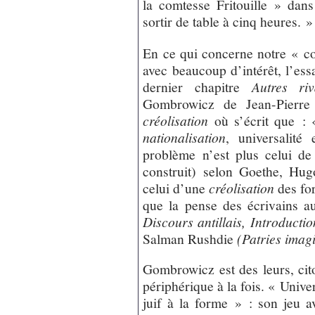
la comtesse Fritouille » dan
sortir de table à cinq heures. »
En ce qui concerne notre « co
avec beaucoup d’intérêt, l’essa
dernier chapitre
Autres r
Gombrowicz de Jean-Pierre
créolisation
où s’écrit que : 
nationalisation
, universalité
problème n’est plus celui de 
construit) selon Goethe, Hu
celui d’une
créolisation
des for
que la pense des écrivains a
Discours antillais, Introductio
Salman Rushdie
(Patries imag
Gombrowicz est des leurs, ci
périphérique à la fois. « Univer
juif à la forme » : son jeu 