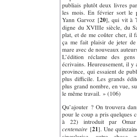
publiais plutôt deux livres pa
les mois. En février sort l
20
Yann Garvoz
[
]
, qui vit à 
digne du XVIIIe siècle, du S
plat, et de me coûter cher, il f
ça me fait plaisir de jeter 
mare avec de nouveaux auteur
L’édition réclame des gens
écrivains. Heureusement, il y a
province, qui essaient de publi
plus difficile. Les grands édi
plus grand nombre, en vue, sur
le même travail. » (106)
Qu’ajouter ? On trouvera dan
pour le coup a pris quelques c
à 22) introduit par Oma
21
centenaire
[
]
. Une quinzain
singularise, autre chos