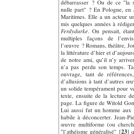
débarrasser ? Ou de ce "la s
nulle part" ? En Pologne, en 
Maritimes. Elle a un acteur u
mis quelques années à rédiger 
Ferdydurke
. On pensait, étan
multiples façons de l’env
l’œuvre ? Romans, théâtre, J
la littérature d’hier et d’aujo
de notre ami, qu’il n’y arrive
n’a pas perdu son temps. Ta
ouvrage, tant de références
d’allusions à tant d’autres œuv
un solide tempérament pour ve
texte, ensuite de la lecture 
page. La figure de Witold Gom
Lui aussi fut un homme aux m
habile à déconcerter. Jean-Pi
œuvre multiforme (ou cherch
23
"l’athéisme généralisé"
[
]
qu