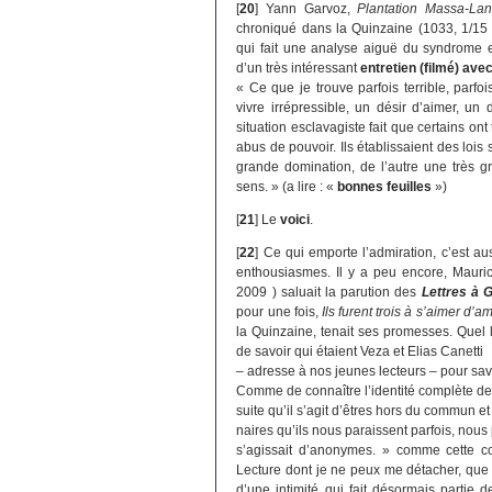
[
20
]
Yann Garvoz,
Plantation Massa-La
chroniqué dans la Quinzaine (1033, 1/15 
qui fait une analyse aiguë du syndrome es
d’un très intéressant
entretien (filmé) ave
« Ce que je trouve parfois terrible, parfo
vivre irrépressible, un désir d’aimer, un
situation esclavagiste fait que certains ont
abus de pouvoir. Ils établissaient des lois
grande domination, de l’autre une très gr
sens. » (a lire : «
bonnes feuilles
»)
[
21
]
Le
voici
.
[
22
]
Ce qui emporte l’admiration, c’est aus
enthousiasmes. Il y a peu encore, Mauri
2009 ) saluait la parution des
Lettres à 
pour une fois,
Ils furent trois à s’aimer d’a
la Quinzaine, tenait ses promesses. Quel l
de savoir qui étaient Veza et Elias Canetti
– adresse à nos jeunes lecteurs – pour sa
Comme de connaître l’identité complète de
suite qu’il s’agit d’êtres hors du commun et 
naires qu’ils nous paraissent parfois, nou
s’agissait d’anonymes. » comme cette co
Lecture dont je ne peux me détacher, que 
d’une intimité qui fait désormais partie d