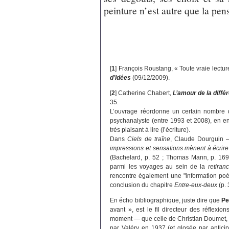
peinture n’est autre que la pens
[
1
]
François Roustang, « Toute vraie lecture
d’idées
(09/12/2009).
[
2
]
Catherine Chabert,
L’amour de la diffé
35.
L’ouvrage réordonne un certain nombre d’
psychanalyste (entre 1993 et 2008), en en
très plaisant à lire (l’écriture).
Dans
Ciels de traîne
, Claude Dourguin 
impressions et sensations mènent à écrir
(Bachelard, p. 52 ; Thomas Mann, p. 169
parmi les voyages au sein de la
retiran
rencontre également une "information poét
conclusion du chapitre
Entre-eux-deux
(p. 
En écho bibliographique, juste dire que
Pe
avant », est le fil directeur des réflexi
moment — que celle de Christian Doumet
par Valéry en 1937 (et glosée par anticip