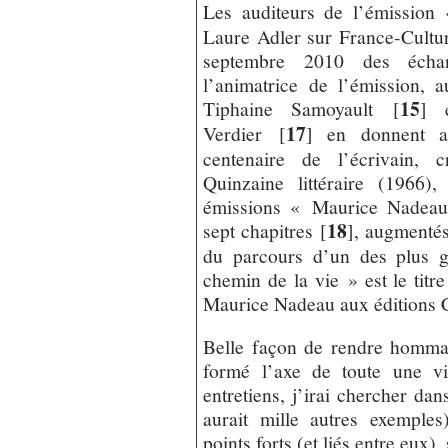
Les auditeurs de l’émissio
Laure Adler sur France-Cultur
septembre 2010 des éch
l’animatrice de l’émission, 
15
Tiphaine Samoyault
[
]
e
17
Verdier
[
]
en donnent auj
centenaire de l’écrivain, c
Quinzaine littéraire (1966)
émissions « Maurice Nadeau,
18
sept chapitres
[
]
, augmentés
du parcours d’un des plus g
chemin de la vie » est le titre
Maurice Nadeau aux éditions 
Belle façon de rendre hommag
formé l’axe de toute une vi
entretiens, j’irai chercher da
aurait mille autres exemple
points forts (et liés entre eux),