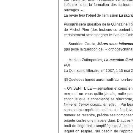
littéraire et de la formation des lecteur
ouvrages. »...
La revue fera l’objet de l’émission
La fabri
Puisqu’il sera question de la Quinzaine lit
de Michel Plon (des lecteurs se portent b
certainement accompagner le livre de Cath
— Sandrine Garcia,
Mères sous influenc
(qui pose la question de l’« orthopsychana
— Markos Zafiropoulos,
La question fém
PUF.
La Quinzaine littéraire, n° 1037, 1-15 mai 
[
3
]
Quelques lignes auront suffi au non-bret
« ON SENT L’ILE — sensation et conscience
mer, qui ne vous quitte jamais, nulle part
continue que la conscience se réaccorde, 
Immensi tremor oceani
, en effet ... Par b
sans source repérable, qui se confond avec 
rumeur se recentre, précise ses composan
projeté contre une matière dure. D’autres
bruit de linge battu amplifié jusqu’à l’out
lequel on respire. Nul besoin de l’approche