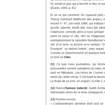
ne serait-ce pas, qui a touché le lieu, le su
(
Écarts
, 1994, p. 91)
Et en ce qui concerne
Un royaume près 
Thierry Guichard (Matricule des anges,) e
recueil n° 47, juin-août 1998, qui indique 
qu’elle arpente, tantôt elle nous fait pén
l’
ekphrasis
consiste alors à nous plonger 
peint ou perçu
in situ
, réel ou imaginaire
exemplairement le caractère transitionnel e
ciel et la terre, le proche et le lointain, 
Dourguin“ un dehors intime”, avec lequel “
Comme un Zwischenreich en quelque sorte, 
ce livre en
folio
).
[
11
]
Ce que nous souhaitons, qui donne a
émouvantes comme pulsations du cœur, des
vaut en littérature. Les héros de Conrad c
seule vie, autre chose. C’est toute la f
La finale de ce livre, en anglais, la note 2,
[
12
]
Dans
L’humeur indocile
, Judith Schla
mémorable (écho de ce livre-compagnon, l
[
13
]
Focillon encore :
« L’extraordinaire amnésie dont tout un ch