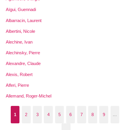
Aïgui, Guennadi
Albarracin, Laurent
Albertini, Nicole
Alechine, Ivan
Alechinsky, Pierre
Alexandre, Claude
Alexis, Robert
Alferi, Pierre
Allemand, Roger-Michel
1
2
3
4
5
6
7
8
9
…