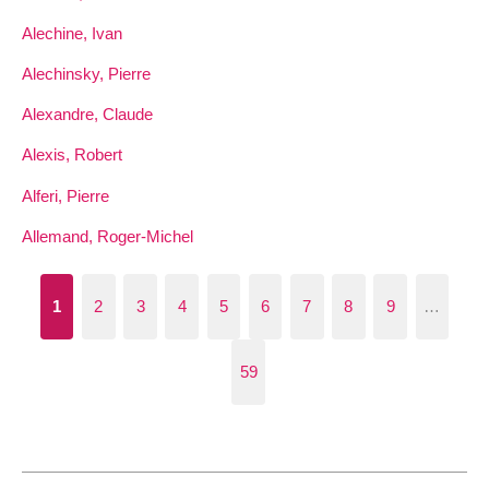
Alechine, Ivan
Alechinsky, Pierre
Alexandre, Claude
Alexis, Robert
Alferi, Pierre
Allemand, Roger-Michel
1
2
3
4
5
6
7
8
9
…
59