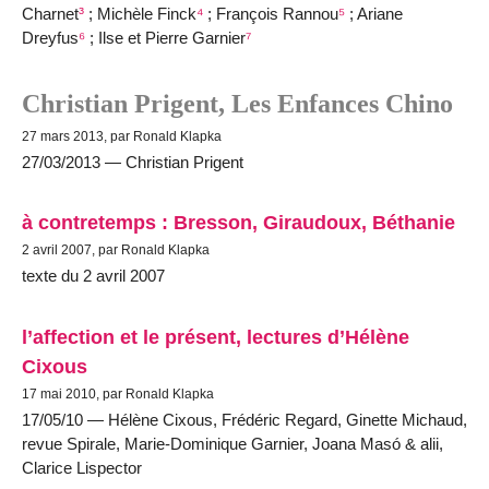
Charnet
³
; Michèle Finck
⁴
; François Rannou
⁵
; Ariane
Dreyfus
⁶
; Ilse et Pierre Garnier
⁷
Christian Prigent, Les Enfances Chino
27 mars 2013, par Ronald Klapka
27/03/2013 — Christian Prigent
à contretemps : Bresson, Giraudoux, Béthanie
2 avril 2007, par Ronald Klapka
texte du 2 avril 2007
l’affection et le présent, lectures d’Hélène
Cixous
17 mai 2010, par Ronald Klapka
17/05/10 — Hélène Cixous, Frédéric Regard, Ginette Michaud,
revue Spirale, Marie-Dominique Garnier, Joana Masó & alii,
Clarice Lispector