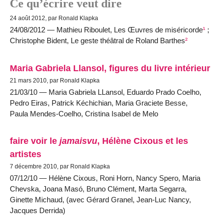
Ce qu’écrire veut dire
24 août 2012, par Ronald Klapka
24/08/2012 — Mathieu Riboulet, Les Œuvres de miséricorde
¹
;
Christophe Bident, Le geste théâtral de Roland Barthes
²
Maria Gabriela Llansol, figures du livre intérieur
21 mars 2010, par Ronald Klapka
21/03/10 — Maria Gabriela LLansol, Eduardo Prado Coelho,
Pedro Eiras, Patrick Kéchichian, Maria Graciete Besse,
Paula Mendes-Coelho, Cristina Isabel de Melo
faire voir le
jamaisvu
, Hélène Cixous et les
artistes
7 décembre 2010, par Ronald Klapka
07/12/10 — Hélène Cixous, Roni Horn, Nancy Spero, Maria
Chevska, Joana Masó, Bruno Clément, Marta Segarra,
Ginette Michaud, (avec Gérard Granel, Jean-Luc Nancy,
Jacques Derrida)