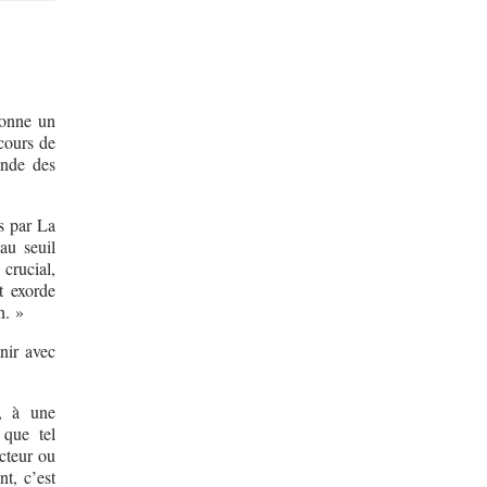
donne un
cours de
nde des
is par La
au seuil
crucial,
et exorde
n. »
nir avec
e, à une
 que tel
ecteur ou
t, c’est