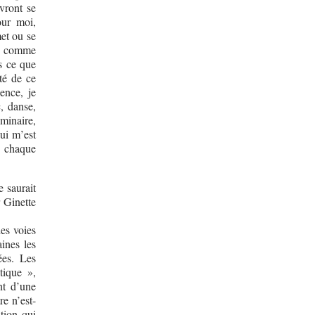
vront se
our moi,
met ou se
re comme
is ce que
té de ce
lence, je
, danse,
minaire,
qui m’est
, chaque
 saurait
 Ginette
es voies
ines les
ées. Les
tique »,
nt d’une
re n’est-
tion qui