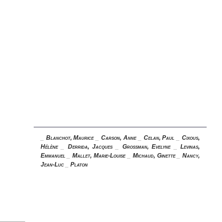
_
Blanchot, Maurice
_
Carson, Anne
_
Celan, Paul
_
Cixous,
Hélène
_
Derrida, Jacques
_
Grossman, Evelyne
_
Levinas,
Emmanuel
_
Mallet, Marie-Louise
_
Michaud, Ginette
_
Nancy,
Jean-Luc
_
Platon