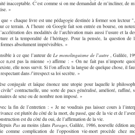
ité inacceptable. C’est comme si on me demandait de m’incliner, de m’
ise. »
que « chaque livre est une pédagogie destinée à former son lecteur ",
sur ce terrain. A l’heure où Google fait son entrée en bourse, on noter
’accélération des modalités de l’archivation mais aussi l’usure et la de
cture et la temporalité de l’héritage. Pour la pensée, la question de l
 formes absolument imprévisibles. »
sible à ce que l’auteur de
Le monolinguisme de l’autre
, Galilée, 1
 ce n,est pas la mienne ») affirme : « On ne fait pas n’importe quoi
xiste, elle nous survit. Si l’on affecte la langue de quelque chose, il faut
respectant dans /’irrespect sa loi secrète. »
se conjugale et laïque énonce une utopie pour laquelle le philosop
civile" contractuelle, une sorte de pacs généralisé, amélioré, raffiné, 
tenaires de sexe ou de nombre non imposé. »
ec la fin de l’entretien : « Je ne voudrais pas laisser cours à l’inter
vivance est plutôt du côté de la mort, du passé, que de la vie et de l’ave
onstruction est du côté du oui, de l’affirmation de la vie.
 depuis
Pas
au moins (dans
Parages
, Galilée, 1986, nouvelle édition a
ie comme complication de l’opposition vie-mort procède chez mo