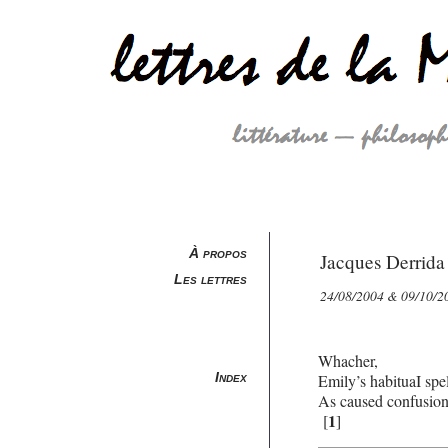
À propos
Jacques Derrida
Les lettres
24/08/2004 & 09/10/20
Whacher,
Index
Emily’s habituaI spel
As caused confusion
1
[
]