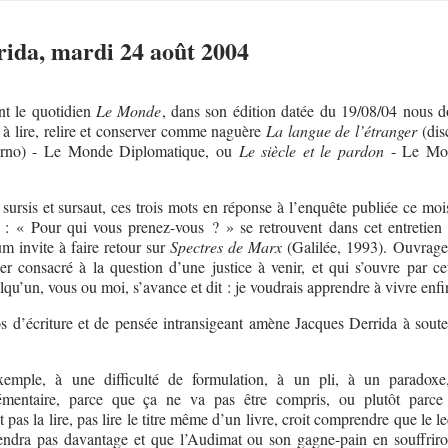
ida, mardi 24 août 2004
nt le quotidien
Le Monde
, dans son édition datée du 19/08/04 nous 
, à lire, relire et conserver comme naguère
La langue de l’étranger
(dis
orno) - Le Monde Diplomatique, ou
Le siècle et le pardon
- Le Mo
 sursis et sursaut, ces trois mots en réponse à l’enquête publiée ce mo
e : « Pour qui vous prenez-vous ? » se retrouvent dans cet entretien 
m invite à faire retour sur
Spectres de Marx
(Galilée, 1993). Ouvrage 
tier consacré à la question d’une justice à venir, et qui s’ouvre par c
qu’un, vous ou moi, s’avance et dit : je voudrais apprendre à vivre enfi
os d’écriture et de pensée intransigeant amène Jacques Derrida à soute
emple, à une difficulté de formulation, à un pli, à un paradox
lémentaire, parce que ça ne va pas être compris, ou plutôt parce
it pas la lire, pas lire le titre même d’un livre, croit comprendre que le l
endra pas davantage et que l’Audimat ou son gagne-pain en souffriron