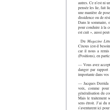
autres. Ce n’est ni 
pensée les lie, fait 
une manière de poser 
dissidence ou de ré
Dans le sommaire, on
pour conduire à la co
est cuit », aussi peu
Du
Magazine Litté
Cixous (est-il besoi
car il nous a remis
(Positions), en parti
— Vous avez accepté 
danger par rapport 
importante dans vos
— Jacques Derrida :
voix, comme pour l
généralisation du con
Mais le traitement s
sens étroit. J’ai du
s’aventurent ici pour