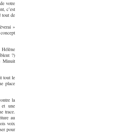
 de votre
nt, c’est
é tout de
lèverai »
e concept
c Hélène
mblent ?)
e Minuit
 tout le
ne place
ontre la
n et une
ne trace.
riture au
ois voix
sser pour