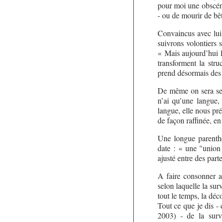
pour moi une obscén
- ou de mourir de bêt
Convaincus avec lui 
suivrons volontiers 
« Mais aujourd’hui l
transforment la stru
prend désormais des
De même on sera sen
n’ai qu’une langue,
langue, elle nous prée
de façon raffinée, en 
Une longue parenthè
date : « une "union 
ajusté entre des par
A faire consonner av
selon laquelle la sur
tout le temps, la déc
Tout ce que je dis -
2003) - de la surv