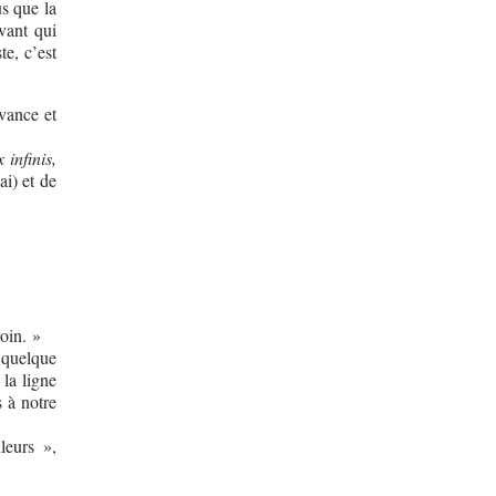
us que la
ivant qui
te, c’est
vance et
infinis,
i) et de
oin. »
 quelque
la ligne
 à notre
leurs »,