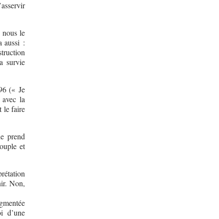
asservir
 nous le
a aussi :
struction
a survie
996 (« Je
 avec la
 le faire
he prend
souple et
prétation
nir. Non,
ugmentée
i d’une