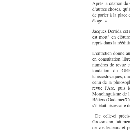
Après la citation de 
d’autres choses, qu’
de parler à la place
éloge. »
Jacques Derrida est 
est mort" en clôtur
repris dans la réédi
L’entretien donné a
en consultation libr
numéros de revue e
fondation du GREP
tchécoslovaques, que
celui de la philosop
revue l’Arc, puis 
Monolinguisme de l’a
Béliers (Gadamer/Ce
s’il était nécessaire d
De celle-ci préci
Grossmann, fait men
de vos lecteurs et p