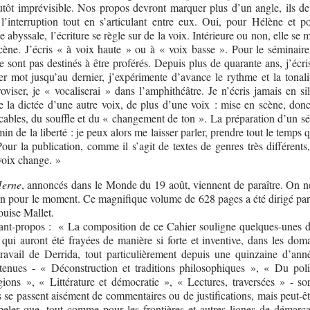
utôt imprévisible. Nos propos devront marquer plus d’un angle, ils de
 l’interruption tout en s’articulant entre eux. Oui, pour Hélène et p
 abyssale, l’écriture se règle sur de la voix. Intérieure ou non, elle se 
scène. J’écris « à voix haute » ou à « voix basse ». Pour le séminai
ne sont pas destinés à être proférés. Depuis plus de quarante ans, j’écr
r mot jusqu’au dernier, j’expérimente d’avance le rythme et la tonali
oviser, je « vocaliserai » dans l’amphithéâtre. Je n’écris jamais en si
 la dictée d’une autre voix, de plus d’une voix : mise en scène, donc
ables, du souffle et du « changement de ton ». La préparation d’un sé
 de la liberté : je peux alors me laisser parler, prendre tout le temps 
our la publication, comme il s’agit de textes de genres très différents
 voix change. »
Herne
, annoncés dans le Monde du 19 août, viennent de paraître. On ne
on pour le moment. Ce magnifique volume de 628 pages a été dirigé par
ouise Mallet.
ant-propos : « La composition de ce Cahier souligne quelques-unes d
 qui auront été frayées de manière si forte et inventive, dans les doma
 travail de Derrida, tout particulièrement depuis une quinzaine d’ann
retenues - « Déconstruction et traditions philosophiques », « Du poli
gions », « Littérature et démocratie », « Lectures, traversées » - so
lles se passent aisément de commentaires ou de justifications, mais peut-êt
ppeler que, tout comme pour les frontières et autres lignes de démarca