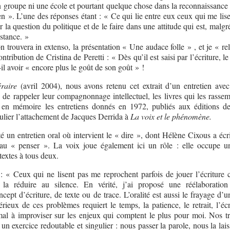
un groupe ni une école et pourtant quelque chose dans la reconnaissance
lien ». L’une des réponses étant : « Ce qui lie entre eux ceux qui me lise
la question du politique et de le faire dans une attitude qui est, malgr
sistance. »
 trouvera in extenso, la présentation « Une audace folle » , et je « re
ntribution de Cristina de Peretti : « Dès qu’il est saisi par l’écriture, l
t-il avoir « encore plus le goût de son goût » !
raire
(avril 2004), nous avons retenu cet extrait d’un entretien ave
n de rappeler leur compagnonnage intellectuel, les livres qui les rasse
 en mémoire les entretiens donnés en 1972, publiés aux éditions d
culier l’attachement de Jacques Derrida à
La voix et le phénomène.
un entretien oral où intervient le « dire », dont Hélène Cixous a écrit
au « penser ». La voix joue également ici un rôle : elle occupe u
 textes à tous deux.
 « Ceux qui ne lisent pas me reprochent parfois de jouer l’écriture c
a réduire au silence. En vérité, j’ai proposé une réélaboratio
cept d’écriture, de texte ou de trace. L’oralité est aussi le frayage d’u
érieux de ces problèmes requiert le temps, la patience, le retrait, l’éc
 mal à improviser sur les enjeux qui comptent le plus pour moi. Nos tr
 un exercice redoutable et singulier : nous passer la parole, nous la lai