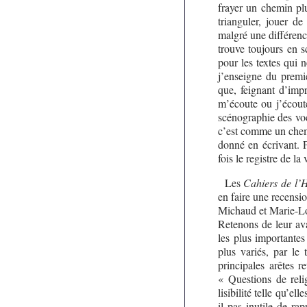
frayer un chemin pl
trianguler, jouer de
malgré une différence
trouve toujours en 
pour les textes qui 
j’enseigne du premie
que, feignant d’impr
m’écoute ou j’écoute
scénographie des voc
c’est comme un chemin
donné en écrivant. P
fois le registre de la
Les
Cahiers de l’
en faire une recensi
Michaud et Marie-L
Retenons de leur av
les plus importantes
plus variés, par le
principales arêtes 
« Questions de reli
lisibilité telle qu’e
il pas inutile de ra