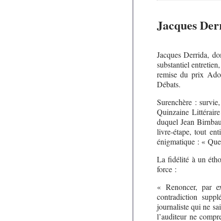
Jacques Derr
Jacques Derrida, do
substantiel entretien
remise du prix Ad
Débats.
Surenchère : survie,
Quinzaine Littérair
duquel Jean Birnbau
livre-étape, tout en
énigmatique : « Quel
La fidélité à un éth
force :
« Renoncer, par ex
contradiction supp
journaliste qui ne sa
l’auditeur ne compr