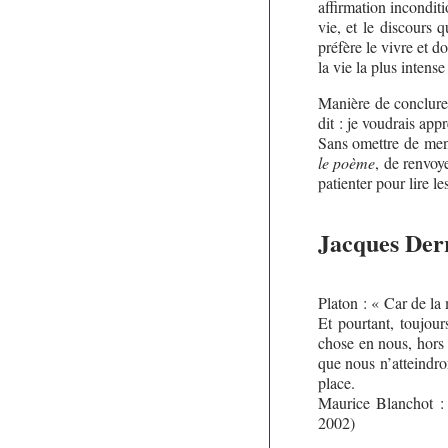
affirmation inconditi
vie, et le discours q
préfère le vivre et d
la vie la plus intense
Manière de conclure
dit : je voudrais app
Sans omettre de ment
le poème
, de renvo
patienter pour lire l
Jacques Derr
Platon : « Car de la
Et pourtant, toujou
chose en nous, hors
que nous n’atteindr
place.
Maurice Blanchot 
2002)