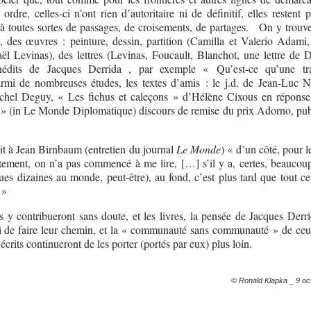
rdre, celles-ci n’ont rien d’autoritaire ni de définitif, elles restent 
à toutes sortes de passages, de croisements, de partages. On y trouve
, des œuvres : peinture, dessin, partition (Camilla et Valerio Adami,
l Levinas), des lettres (Levinas, Foucault, Blanchot, une lettre de D
nédits de Jacques Derrida , par exemple « Qu’est-ce qu’une tra
armi de nombreuses études, les textes d’amis : le j.d. de Jean-Luc N
chel Deguy, « Les fichus et caleçons » d’Hélène Cixous en répons
r » (in Le Monde Diplomatique) discours de remise du prix Adorno, pub
it à Jean Birnbaum (entretien du journal
Le Monde
) « d’un côté, pour l
tement, on n’a pas commencé à me lire, […] s’il y a, certes, beaucoup
ues dizaines au monde, peut-être), au fond, c’est plus tard que tout ce
 »
 y contribueront sans doute, et les livres, la pensée de Jacques Derri
ni de faire leur chemin, et la « communauté sans communauté » de ceu
écrits continueront de les porter (portés par eux) plus loin.
© Ronald Klapka _ 9 oc