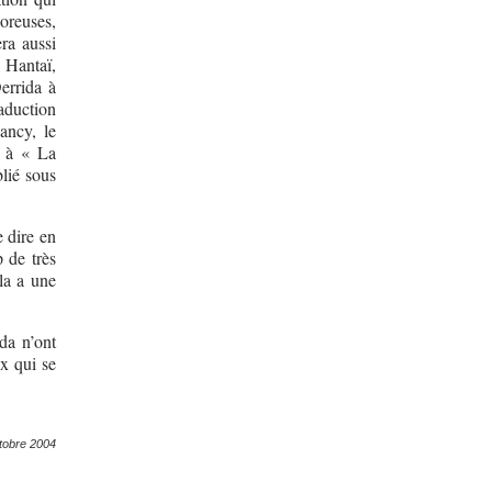
poreuses,
ra aussi
 Hantaï,
errida à
duction
ancy, le
e à « La
lié sous
e dire en
 de très
la a une
da n’ont
x qui se
tobre 2004