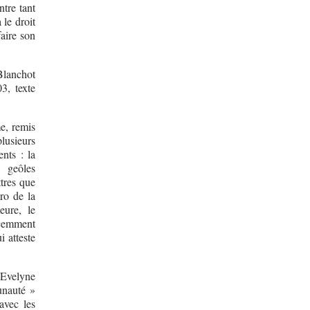
ntre tant
le droit
faire son
 Blanchot
3, texte
e, remis
lusieurs
nts : la
 geôles
tres que
ro de la
eure, le
écemment
 atteste
 Evelyne
unauté »
avec les