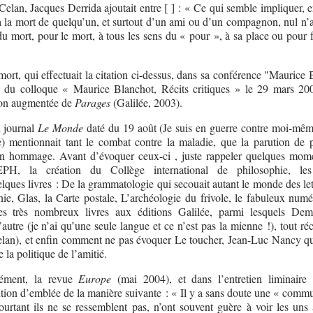
Celan, Jacques Derrida ajoutait entre [ ] : « Ce qui semble impliquer, e
à la mort de quelqu’un, et surtout d’un ami ou d’un compagnon, nul n’a 
 du mort, pour le mort, à tous les sens du « pour », à sa place ou pour 
mort, qui effectuait la citation ci-dessus, dans sa conférence "Maurice
e du colloque « Maurice Blanchot, Récits critiques » le 29 mars 200
tion augmentée de
Parages
(Galilée, 2003).
u journal
Le Monde
daté du 19 août (Je suis en guerre contre moi-mêm
e) mentionnait tant le combat contre la maladie, que la parution de p
n hommage. Avant d’évoquer ceux-ci , juste rappeler quelques mome
H, la création du Collège international de philosophie, les
lques livres : De la grammatologie qui secouait autant le monde des let
hie, Glas, la Carte postale, L’archéologie du frivole, le fabuleux numé
les très nombreux livres aux éditions Galilée, parmi lesquels Dem
utre (je n’ai qu’une seule langue et ce n’est pas la mienne !), tout r
lan), et enfin comment ne pas évoquer Le toucher, Jean-Luc Nancy qui
e la politique de l’amitié.
sément, la revue
Europe
(mai 2004), et dans l’entretien liminaire
tion d’emblée de la manière suivante : « Il y a sans doute une « comm
ourtant ils ne se ressemblent pas, n’ont souvent guère à voir les uns 