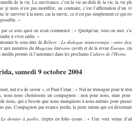
onnelle de la vie. La survivance, c’est la vie au-delà de la vie, la vie pl
ue je tiens n’est pas mortifère, au contraire, c’est l’affirmation d’un v
onc le survivre à la mort, car la survie, ce n’est pas simplement ce qui res
 possible. »
 par ce avec quoi on avait commencé : « Quelqu’un, vous ou moi, s’a
rendre à vivre enfin. »
ionner le sous-titre de
Béliers
:
Le dialogue ininterrompu : entre deux 
yer aux numéros du
Magazine littéraire
(avril) et de la revue
Europe,
(ma
es inédits promis (à l’automne) dans les prochains
Cahiers de l’Herne
.
ida, samedi 9 octobre 2004
 mort, nul n’a de savoir », et Paul Celan : « Nul ne témoigne pour le tém
rs, nous nous choisissons un compagnon : non pour nous, mais pour
 de nous, qui a besoin que nous manquions à nous-mêmes pour passer 
ons pas. Compagnon par avance perdu, la perte même qui est désormais
:
Le dernier à parler
, (repris en folio essais : « Une voix venue d’ail