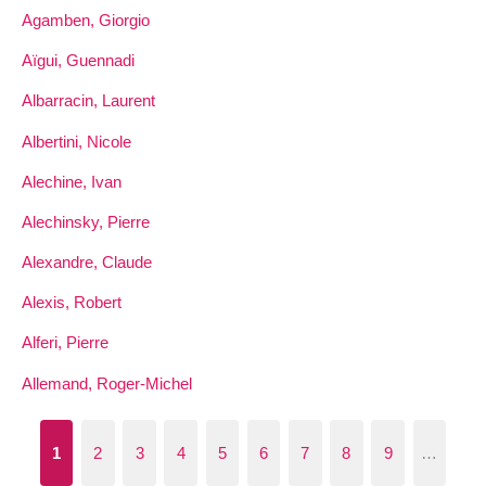
Agamben, Giorgio
Aïgui, Guennadi
Albarracin, Laurent
Albertini, Nicole
Alechine, Ivan
Alechinsky, Pierre
Alexandre, Claude
Alexis, Robert
Alferi, Pierre
Allemand, Roger-Michel
1
2
3
4
5
6
7
8
9
…