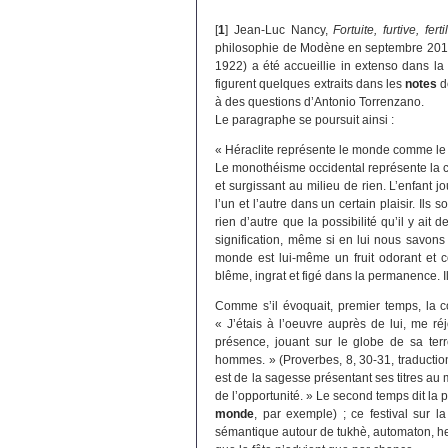
[
1
]
Jean-Luc Nancy,
Fortuite, furtive, ferti
philosophie de Modène en septembre 2010,
1922) a été accueillie in extenso dans la
figurent quelques extraits dans les
notes
d
à des questions d’Antonio Torrenzano.
Le paragraphe se poursuit ainsi :
« Héraclite représente le monde comme le 
Le monothéisme occidental représente la cr
et surgissant au milieu de rien. L’enfant j
l’un et l’autre dans un certain plaisir. Il
rien d’autre que la possibilité qu’il y ai
signification, même si en lui nous savons
monde est lui-même un fruit odorant et co
blême, ingrat et figé dans la permanence. I
Comme s’il évoquait, premier temps, la co
« J’étais à l’oeuvre auprès de lui, me ré
présence, jouant sur le globe de sa terr
hommes. » (Proverbes, 8, 30-31, traductio
est de la sagesse présentant ses titres au 
de l’opportunité. » Le second temps dit l
monde
, par exemple) ; ce festival sur l
sémantique autour de tukhè, automaton, he