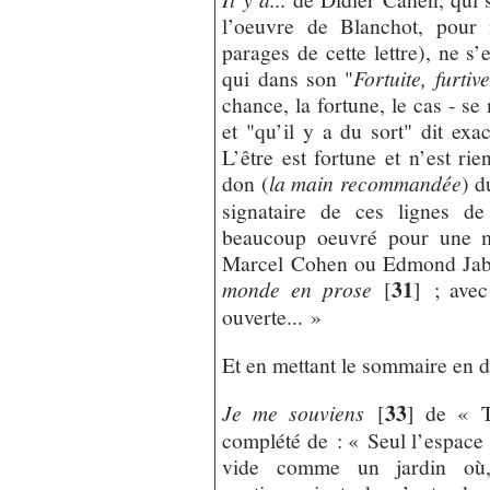
l’oeuvre de Blanchot, pour 
parages de cette lettre), ne s’
qui dans son "
Fortuite, furtive
chance, la fortune, le cas - se
et "qu’il y a du sort" dit exa
L’être est fortune et n’est r
don (
la main recommandée
) d
signataire de ces lignes d
beaucoup oeuvré pour une me
Marcel Cohen ou Edmond Jabès,
31
monde en prose
[
]
; avec 
ouverte... »
Et en mettant le sommaire en 
33
Je me souviens
[
]
de « To
complété de : « Seul l’espace o
vide comme un jardin où, 