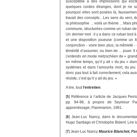
susceptible à des impressions qui excit
quelques cordes étranges, dont je ne sai
pourquoi elles sont posées là, faussement
travail des concepts... Les sens du
vers
, 
la philosophie ... voilà un thème ... Mais 
commune, structurées comme un ruban de
Un dernier mot : il y a dans ce ruban tout à
et une disposition joueuse (comme un
f
conjonction - voire bien plus, la mêmeté - 
témérité d’assumer, ou bien de ... jouer. Il 
j’entends en mode nietzschéen de « grand 
en même temps, qu’il y ait « du jeu » dan
systèmes et dans l’amour/la mort, du je
donc pas tout à fait correctement, cela aus
résiste, c’est qu’il y ait du jeu. »
A lire, tout
l’entretien
.
[
5
]
Référence à l’article de Jacques Perri
pp. 94-96, à propos de Seymour Pa
apprentissage
, Flammarion, 1981.
[
6
]
Jean-Luc Nancy, dans le documentair
Hugo Santiago et Christophe Bident. Lire 
[
7
]
Jean-Luc Nancy
Maurice Blanchot, Pas