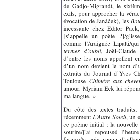
de Gadjo-Migrandt, le sixiè
exils, pour approcher la véra
évocation de Janáček), les
Bou
incessante chez Editor Pack
[s’appelle un poète ?]/gliss
comme l’Araignée Lipatti/qui
termes d’oubli
, Joël-Claude
d’entre les noms appellent e
d’un nom devient le nom d’u
extraits du Journal d’Yves C
Toulouse
Chimère aux cheve
amour. Myriam Eck lui répond
ma langue. »
Du côté des textes traduits,
récemment
L’Autre Soleil
, un 
ce poème initial : la nouvelle 
sourire/j’ai repoussé l’heur
fissure/ta voix venue d’aille