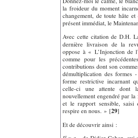
Donnez-moi le calme, le blanc
la froideur du moment incarné
changement, de toute hâte et 
présent immédiat, le Maintenan
Avec cette citation de D.H. 
dernière livraison de la rev
oppose à « L’Injonction de l’
comme pour les précédentes,
contributions dont son commenta
démultiplication des formes -
forme restrictive incarnant q
celle-ci une attente dont 
nouvellement engendré par la 
et le rapport sensible, sais
29
respire en nous. »
[
]
Et de découvrir ainsi :
Il y a...
de Didier Cahen, qui s