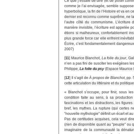
Ce que j’essaie de dire (et de poser comme
comme je l’ai envisagée, semble suppose
hyperbolique, la fin de l’Histoire et va 
dernier est reconnu comme suprême, ne la
l’autre côté du communisme. L’écriture d
manière invisible, l’écriture est appelée 
étions si malheureux, confortablement inst
plus grande force car elle enfreint inévitabl
Écrire, c’est fondamentalement dangereu
2007)
[
11
]
Maurice Blanchot,
La folie du jour
, Ga
n’en a pas fini de susciter les exégèses le
Philippe,
La folie du psy
(Espace Maurice 
[
12
]
Il s’agit de
À propos de Blanchot
, pp.
cette articulation du littéraire et du politique
« Blanchot s’occupe, pour finir, sous le
condition faite au sens, à sa production
fascinations et les distractions, les figure
bref, les mythes. La rupture (qui certes 
"nouvelle mythologie" définit un écart et au
Pas de certitudes acquises, cela veut di
(rien de disponible quant au "peuple" ou qua
imaginaire de la communauté la dénatur