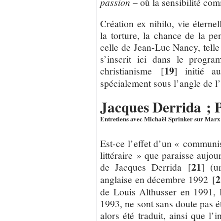
passion
– où la sensibilité co
Création ex nihilo, vie éternel
la torture, la chance de la p
celle de Jean-Luc Nancy, tell
s’inscrit ici dans le progr
19
christianisme
[
]
initié a
spécialement sous l’angle de l
Jacques Derrida ; P
Entretiens avec Michaël Sprinker sur Marx 
Est-ce l’effet d’un « commu
littéraire » que paraisse aujou
21
de Jacques Derrida
[
]
(un
2
anglaise en décembre 1992
[
de Louis Althusser en 1991, 
1993, ne sont sans doute pas ét
alors été traduit, ainsi que l’