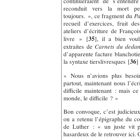
continueraient de s’entendr
reconduit vers la mort per
toujours. », ce fragment du
Pa
recueil d’exercices, fruit d
ateliers d’écriture de Franço
35
livre »
[
]
, il a bien voul
extraites de
Carnets du deda
d’apparente facture blanchotie
36
la syntaxe tierslivresques
[
]
« Nous n’avions plus besoin 
partout, maintenant nous l’écri
difficile maintenant : mais ce 
monde, le difficile ? »
Bon convoque, c’est judicieux
on a retenu l’épigraphe du c
de Luther : « un juste vit p
hasardeux de le retrouver ici. 