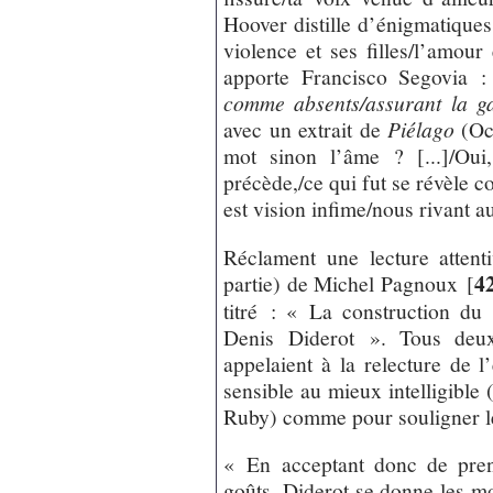
Hoover distille d’énigmatiques
violence et ses filles/l’amo
apporte Francisco Segovia 
comme absents/assurant la g
avec un extrait de
Piélago
(Océ
mot sinon l’âme ? [...]/Oui
précède,/ce qui fut se révèle 
est vision infime/nous rivant a
Réclament une lecture atten
4
partie) de Michel Pagnoux
[
titré : « La construction du 
Denis Diderot ». Tous deu
appelaient à la relecture de
sensible au mieux intelligible 
Ruby) comme pour souligner le
« En acceptant donc de pren
goûts, Diderot se donne les m