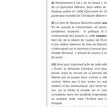
[
8
]
Relativement à cet « air du temps », le
de La Quinzaine littéraire, deux lettres d
Nadeau publia en 1998 (Quinzaine du 16/
partenaire invisible
de Christophe Bident et
[
9
]
Le livre de Maurice Blanchot publié
aux
fini de susciter le commentaire, en raiso
problèmes soulevés : le politique et
communauté des amants (v. cette
esquiss
bien sûr de la stature de l’auteur de l’Éc
d’une édition italienne du livre de Blanch
s’interrogeait sur le minimum d’oeuvre qu
Ginette Michaud ; il prévoit de revenir à no
de poser.
[
10
]
Ainsi que l’exprimait la fin de cette lettr
« Écrire, la demande d’écriture (non plus 
parole orale ou encore de la pensée idéo
libérée par sa propre force comme si elle 
cacher) libère peu à peu toutes les aut
relation et de communiquer (qui remet tou
Soi, sur la Vérité et ensuite sur le Liv
considérée dans son austérité énigmatique n
en quelque sorte, mais l’écriture que l
langage.