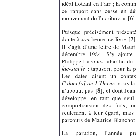
idéal flottant en l’air ; la c
ce rapport sans cesse en dé
6
mouvement de l’écriture »
[
]
Puisque précisément présent
7
doute à
son
heure, ce livre
[
]
Il s’agit d’une lettre de Mau
décembre 1984. S’y ajoute
Philippe Lacoue-Labarthe du 2
fac-simile
: tapuscrit pour la 
Les dates disent un context
Cahier[s] de L’Herne
, sous l
8
n’aboutit pas
[
]
, et dont Jea
développe, en tant que seul 
compréhension des faits, m
seulement à leur égard, mais 
parcours de Maurice Blanchot 
La parution, l’année p