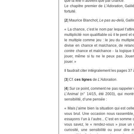
que la fête n’advient que par chance.
Le chapitre premier de
L’Adoration
, Gali
fortuité.
[
2
]
Maurice Blanchot,
Le pas au-delà
, Gall
« La chance, c’est le nom par lequel t’atti
multiplicité non qualifiable où il te perd e
le multiple comme jeu : le jeu du multipl
divise en chance et malchance, de relance
contre
chance et malchance - la logique b
jouer, même si tu ne le peux pas. Jouer, 
jouer. »
Il faudrait citer intégralement les pages 37 
[
3
]
Cf.
ces lignes
de
L’Adoration
.
[
4
]
Sur ce point, comment ne pas rappeler 
L’Animal
(n° 14/15, été 2003), qui mont
sensibilité, d’une pensée :
« Mais j’aime bien la situation qui est cel
vous brut. Une occasion nous rassemble,
essayons l’un à l’autre... C’est en somm
vous savez, le « rendez-vous » joue un rô
curiosité, une sensibilité ou pour dire m