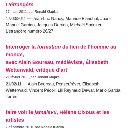
L’étran
g
ère
17 mars 2011, par Ronald Klapka
17/03/2011 — Jean-Luc Nancy, Maurice Blanchot, Juan-
Manuel Garrido, Jacques Derrida, Michaël Sprinker,
L’étran
g
ère numéro 26/27
Interroger la
formation
du lien de l’homme au
monde,
avec Alain Boureau, médiéviste, Élisabeth
Wetterwald, critique d’art
21 février 2011, par Ronald Klapka
21/02/11 — Alain Boureau, Penser/rêver, Élisabeth
Wetterwald, Vincent Pécoil, Lili Reynaud Dewar, Mario Garcia
Torres
faire voir le
jamaisvu
, Hélène Cixous et les
artistes
7 décembre 2010, par Ronald Klapka