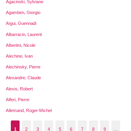
Agacinski, Sylviane
Agamben, Giorgio
Aïgui, Guennadi
Albarracin, Laurent
Albertini, Nicole
Alechine, Ivan
Alechinsky, Pierre
Alexandre, Claude
Alexis, Robert
Alferi, Pierre
Allemand, Roger-Michel
1
2
3
4
5
6
7
8
9
…