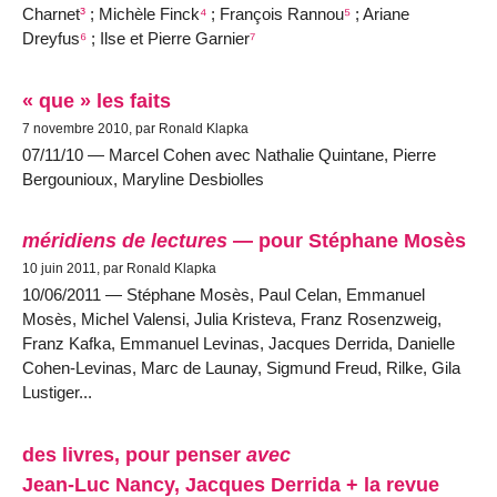
Charnet
³
; Michèle Finck
⁴
; François Rannou
⁵
; Ariane
Dreyfus
⁶
; Ilse et Pierre Garnier
⁷
« que » les faits
7 novembre 2010, par Ronald Klapka
07/11/10 — Marcel Cohen avec Nathalie Quintane, Pierre
Bergounioux, Maryline Desbiolles
méridiens de lectures
— pour Stéphane Mosès
10 juin 2011, par Ronald Klapka
10/06/2011 — Stéphane Mosès, Paul Celan, Emmanuel
Mosès, Michel Valensi, Julia Kristeva, Franz Rosenzweig,
Franz Kafka, Emmanuel Levinas, Jacques Derrida, Danielle
Cohen-Levinas, Marc de Launay, Sigmund Freud, Rilke, Gila
Lustiger...
des livres, pour penser
avec
Jean-Luc Nancy, Jacques Derrida + la revue