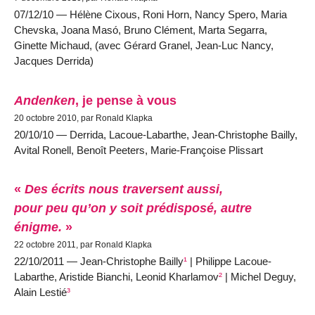
07/12/10 — Hélène Cixous, Roni Horn, Nancy Spero, Maria
Chevska, Joana Masó, Bruno Clément, Marta Segarra,
Ginette Michaud, (avec Gérard Granel, Jean-Luc Nancy,
Jacques Derrida)
Andenken
, je pense à vous
20 octobre 2010, par Ronald Klapka
20/10/10 — Derrida, Lacoue-Labarthe, Jean-Christophe Bailly,
Avital Ronell, Benoît Peeters, Marie-Françoise Plissart
«
Des écrits nous traversent aussi,
pour peu qu’on y soit prédisposé, autre
énigme.
»
22 octobre 2011, par Ronald Klapka
22/10/2011 — Jean-Christophe Bailly
¹
| Philippe Lacoue-
Labarthe, Aristide Bianchi, Leonid Kharlamov
²
| Michel Deguy,
Alain Lestié
³