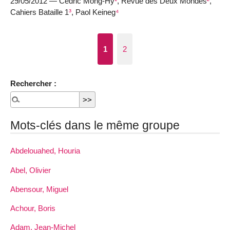
29/05/2012 — Cédric Mong-Hy
¹
, Revue des Deux Mondes
²
,
Cahiers Bataille 1
³
, Paol Keineg
⁴
1
2
Rechercher :
Mots-clés dans le même groupe
Abdelouahed, Houria
Abel, Olivier
Abensour, Miguel
Achour, Boris
Adam, Jean-Michel