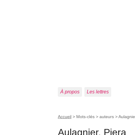
À propos
Les lettres
Accueil
> Mots-clés > auteurs >
Aulagnie
Aulagnier, Piera