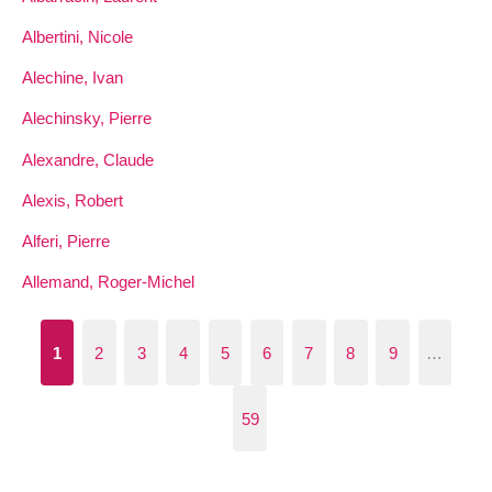
Albertini, Nicole
Alechine, Ivan
Alechinsky, Pierre
Alexandre, Claude
Alexis, Robert
Alferi, Pierre
Allemand, Roger-Michel
1
2
3
4
5
6
7
8
9
…
59