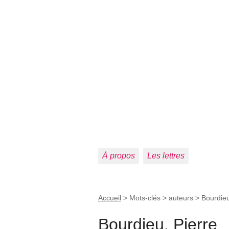
À propos
Les lettres
Accueil
> Mots-clés > auteurs >
Bourdieu
Bourdieu, Pierre