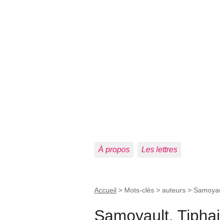
À propos
Les lettres
Accueil
> Mots-clés > auteurs >
Samoyau
Samoyault, Tipha