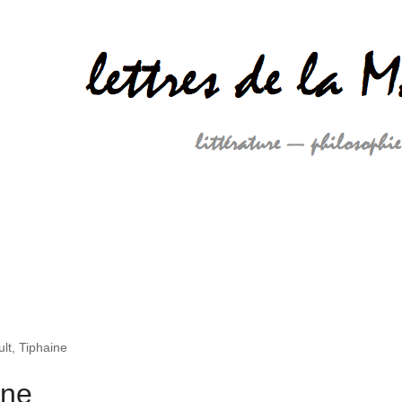
lt, Tiphaine
ine