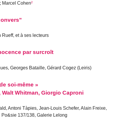
; Marcel Cohen
²
convers"
 Rueff, et à ses lecteurs
nocence par surcroît
ues, Georges Bataille, Gérard Cogez (Leiris)
 de soi-même »
, Walt Whitman, Giorgio Caproni
ld, Antoni Tàpies, Jean-Louis Schefer, Alain Freixe,
 Po&sie 137/138, Galerie Lelong