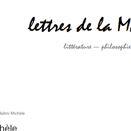
alimi Michèle
hèle