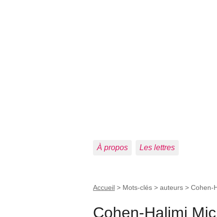
À propos
Les lettres
Accueil
> Mots-clés > auteurs >
Cohen-H
Cohen-Halimi Mic