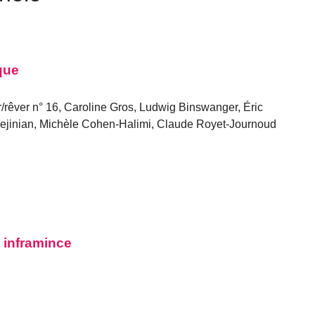
que
/rêver n° 16, Caroline Gros, Ludwig Binswanger, Éric
 Hejinian, Michèle Cohen-Halimi, Claude Royet-Journoud
n inframince