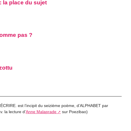
: la place du sujet
 nomme pas ?
zottu
RE. est l’incipit du seizième poème, d’ALPHABET par
. la lecture d’
Anne Malaprade
sur Poezibao)