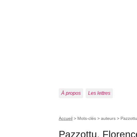
À propos
Les lettres
Accueil
> Mots-clés > auteurs >
Pazzottu
Pazzottu, Florenc