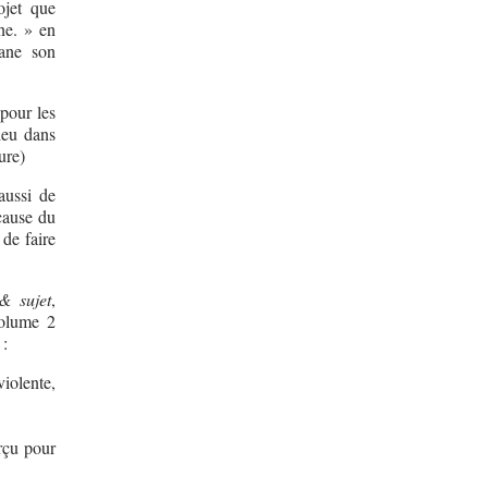
ojet que
ne. » en
rane son
pour les
ieu dans
ure)
aussi de
cause du
 de faire
& sujet
,
volume 2
:
iolente,
erçu pour