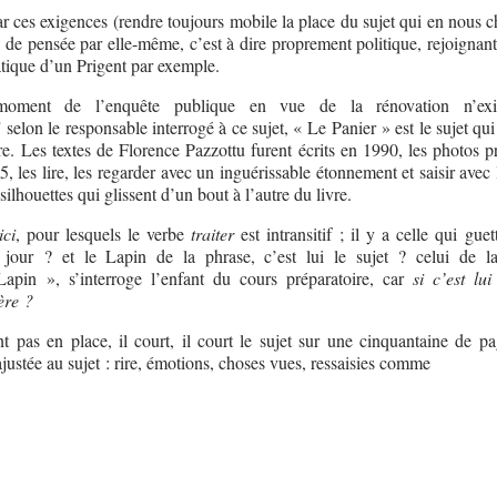
par ces exigences (rendre toujours mobile la place du sujet qui en nous 
de pensée par elle-même, c’est à dire proprement politique, rejoignan
atique d’un Prigent par exemple.
moment de l’enquête publique en vue de la rénovation n’exi
selon le responsable interrogé à ce sujet, « Le Panier » est le sujet qu
vre. Les textes de Florence Pazzottu furent écrits en 1990, les photos p
les lire, les regarder avec un inguérissable étonnement et saisir avec 
silhouettes qui glissent d’un bout à l’autre du livre.
ici
, pour lesquels le verbe
traiter
est intransitif ; il y a celle qui guet
 jour ? et le Lapin de la phrase, c’est lui le sujet ? celui de l
apin », s’interroge l’enfant du cours préparatoire, car
si c’est lu
ère ?
nt pas en place, il court, il court le sujet sur une cinquantaine de pa
justée au sujet : rire, émotions, choses vues, ressaisies comme