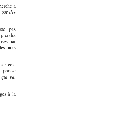
cherche à
t par
des
ste pas
i prendra
rises par
les mots
te : cela
a phrase
i qui va,
ges à la