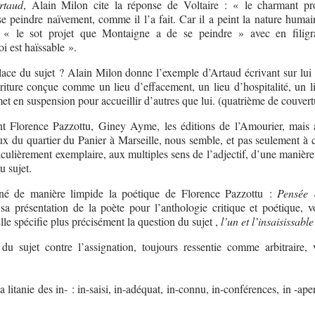
rtaud
, Alain Milon cite la réponse de Voltaire : « le charmant pr
 peindre naïvement, comme il l’a fait. Car il a peint la nature humai
 « le sot projet que Montaigne a de se peindre » avec en filig
i est haïssable ».
lace du sujet ? Alain Milon donne l’exemple d’Artaud écrivant sur lui 
criture conçue comme un lieu d’effacement, un lieu d’hospitalité, un l
met en suspension pour accueillir d’autres que lui. (quatrième de couvert
t Florence Pazzottu, Giney Ayme, les éditions de l’Amourier, mais 
ux du quartier du Panier à Marseille, nous semble, et pas seulement à 
rticulièrement exemplaire, aux multiples sens de l’adjectif, d’une manière
u sujet.
erné de manière limpide la poétique de Florence Pazzottu :
Pensée 
 sa présentation de la poète pour l’anthologie critique et poétique, 
Elle spécifie plus précisément la question du sujet ,
l’un et l’insaisissable
du sujet contre l’assignation, toujours ressentie comme arbitraire, v
la litanie des in- : in-saisi, in-adéquat, in-connu, in-conférences, in -ap