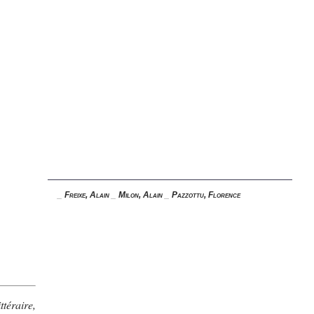
_
Freixe, Alain
_
Milon, Alain
_
Pazzottu, Florence
ttéraire,