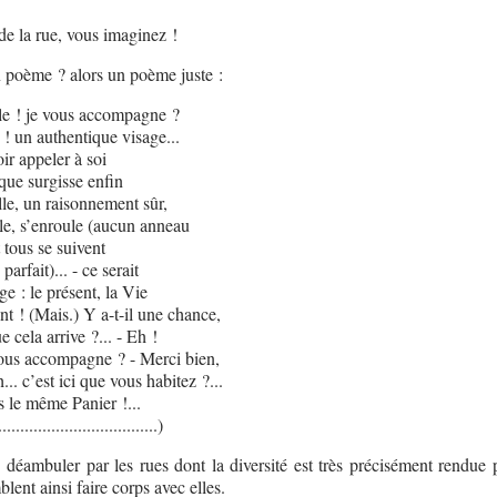
 de la rue, vous imaginez !
 poème ? alors un poème juste :
e ! je vous accompagne ?
 ! un authentique visage...
ir appeler à soi
que surgisse enfin
lle, un raisonnement sûr,
le, s’enroule (aucun anneau
tous se suivent
arfait)... - ce serait
e : le présent, la Vie
nt ! (Mais.) Y a-t-il une chance,
cela arrive ?... - Eh !
ous accompagne ? - Merci bien,
... c’est ici que vous habitez ?...
s le même Panier !...
....................................)
déambuler par les rues dont la diversité est très précisément rendue p
blent ainsi faire corps avec elles.