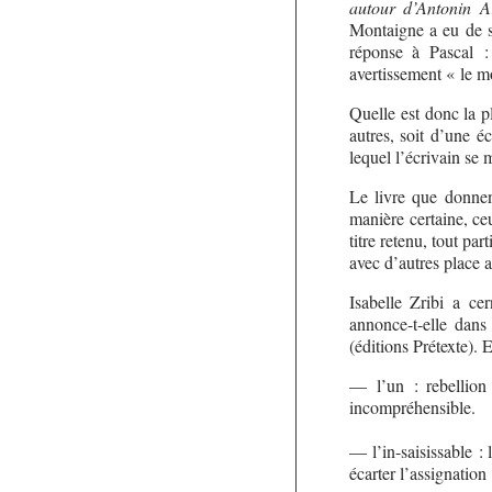
autour d’Antonin A
Montaigne a eu de se
réponse à Pascal :
avertissement « le mo
Quelle est donc la p
autres, soit d’une é
lequel l’écrivain se 
Le livre que donnen
manière certaine, ce
titre retenu, tout pa
avec d’autres place a
Isabelle Zribi a c
annonce-t-elle dans
(éditions Prétexte). 
— l’un : rebellion 
incompréhensible.
— l’in-saisissable : 
écarter l’assignation