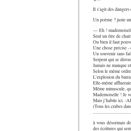
Il s’agit des dangers
Un poème ? juste un
— Eh ! mademoisell
Seul un être de chair
Ou bien il faut pouvo
Une chose précise - 
Un souvenir sans fai
Serpent qui se dérou
Jamais ne manque et 
Selon le même ordre p
L’explosion du barrag
Elle-même afflueraie
Même minuscule, que 
Mademoiselle ! Je v
Mais j’habite ici. -Ah
(Tous les crabes dan
................................
à vous désormais de 
des écritures qui sem