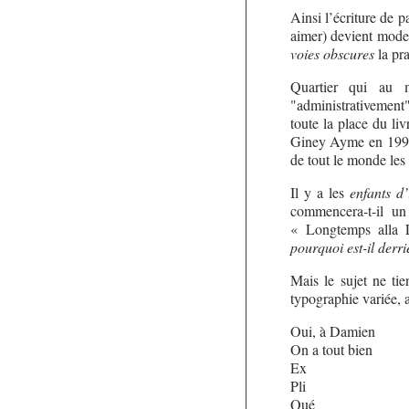
Ainsi l’écriture de 
aimer) devient mode 
voies obscures
la pr
Quartier qui au 
"administrativement" 
toute la place du li
Giney Ayme en 1995, 
de tout le monde les 
Il y a les
enfants d’
commencera-t-il un
« Longtemps alla L
pourquoi est-il derri
Mais le sujet ne tie
typographie variée, a
Oui, à Damien
On a tout bien
Ex
Pli
Qué