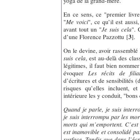
yoga de la grand-mère.
En ce sens, ce "premier livr
"
Me voici
", ce qu’il est aussi
avant tout un "
Je suis cela
". 
3
d’une Florence Pazzottu
[
]
.
On le devine, avoir rassemblé
suis cela
, est au-delà des clas
légitimes, il faut bien nomme
évoquer
Les récits de filia
d’écritures et de sensibilités 
risques qu’elles incluent, et
intérieure les y conduit, "bons 
Quand je parle, je suis interr
je suis interrompu par les mor
morts qui m’emportent. C’est
est inamovible et consolidé pa
surface. Tandis que dans l’écr