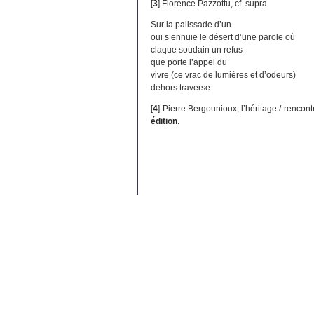
[
3
]
Florence Pazzottu, cf. supra
Sur la palissade d’un
oui s’ennuie le désert d’une parole où
claque soudain un refus
que porte l’appel du
vivre (ce vrac de lumières et d’odeurs)
dehors traverse
[
4
]
Pierre Bergounioux, l’héritage / rencon
édition
.