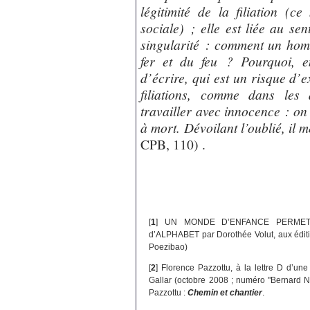
légitimité de la filiation (
sociale) ; elle est liée au s
singularité : comment un homm
fer et du feu ? Pourquoi, e
d’écrire, qui est un risque d’ex
filiations, comme dans les
travailler avec innocence : on 
à mort. Dévoilant l’oublié, il m
CPB, 110) .
[
1
]
UN MONDE D’ENFANCE PERMET D’É
d’ALPHABET par Dorothée Volut, aux édition
Poezibao)
[
2
]
Florence Pazzottu, à la lettre D d’un
Gallar (octobre 2008 ; numéro "Bernard No
Pazzottu :
Chemin et chantier
.