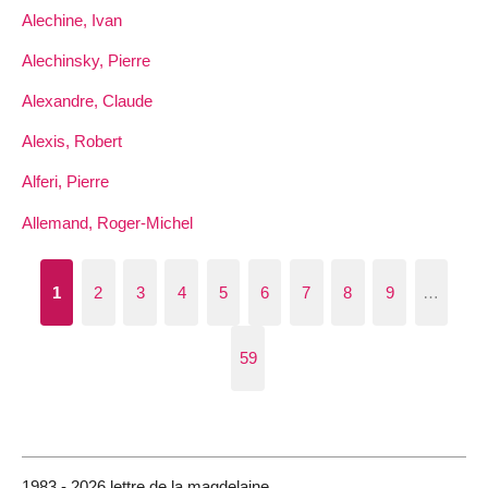
Alechine, Ivan
Alechinsky, Pierre
Alexandre, Claude
Alexis, Robert
Alferi, Pierre
Allemand, Roger-Michel
1
2
3
4
5
6
7
8
9
…
59
1983 - 2026 lettre de la magdelaine