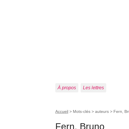
À propos
Les lettres
Accueil
> Mots-clés > auteurs >
Fern, B
Fern, Bruno