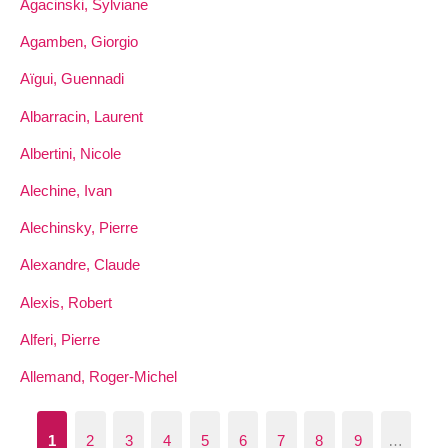
Agacinski, Sylviane
Agamben, Giorgio
Aïgui, Guennadi
Albarracin, Laurent
Albertini, Nicole
Alechine, Ivan
Alechinsky, Pierre
Alexandre, Claude
Alexis, Robert
Alferi, Pierre
Allemand, Roger-Michel
1
2
3
4
5
6
7
8
9
…