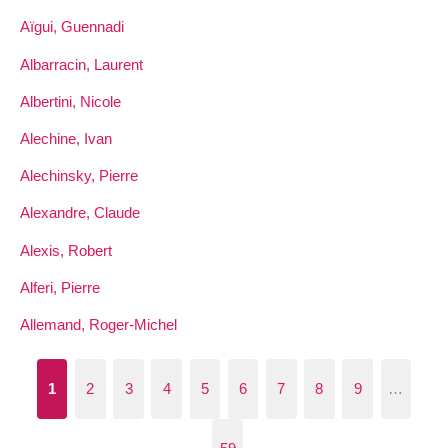
Aïgui, Guennadi
Albarracin, Laurent
Albertini, Nicole
Alechine, Ivan
Alechinsky, Pierre
Alexandre, Claude
Alexis, Robert
Alferi, Pierre
Allemand, Roger-Michel
1
2
3
4
5
6
7
8
9
…