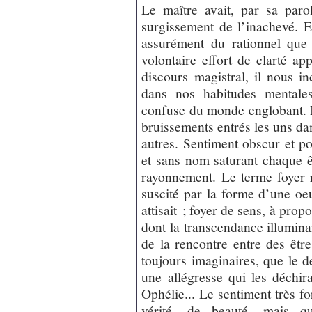
Le maître avait, par sa parol
surgissement de l’inachevé. E
assurément du rationnel que
volontaire effort de clarté a
discours magistral, il nous in
dans nos habitudes mentales
confuse du monde englobant. In
bruissements entrés les uns dan
autres. Sentiment obscur et p
et sans nom saturant chaque êt
rayonnement. Le terme foyer r
suscité par la forme d’une oeu
attisait ; foyer de sens, à pro
dont la transcendance illuminait
de la rencontre entre des êtr
toujours imaginaires, que le de
une allégresse qui les déchir
Ophélie... Le sentiment très for
vérité, de beauté, mais que