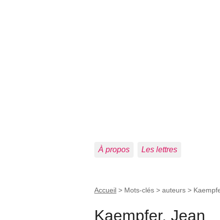
À propos
Les lettres
Accueil
> Mots-clés > auteurs >
Kaempfe
Kaempfer, Jean