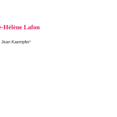
ie-Hélène Lafon
; Jean Kaempfer
¹