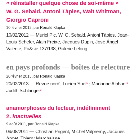
« réinstaller quelque chose de soi-même »
W. G. Sebald, Antoni Tàpies, Walt Whitman,
Giorgio Caproni
10 février 2012, par Ronald Klapka
10/02/2012 — Muriel Pic, W. G. Sebald, Antoni Tàpies, Jean-
Louis Schefer, Alain Freixe, Jacques Dupin, José Ángel
Valente, Po&sie 137/138, Galerie Lelong
en pays profonds — boîtes de relecture
20 février 2013, par Ronald Klapka
20/02/2013 — Revue nord’, Lucien Suel
¹
; Marianne Alphant
²
;
Judith Schlanger
³
anamorphoses du lecteur, indéfiniment
2.
inactuelles
9 août 2011, par Ronald Klapka
09/08/2011 — Christian Prigent, Michel Valprémy, Jacques
Ancet, Thierry Marchaisse