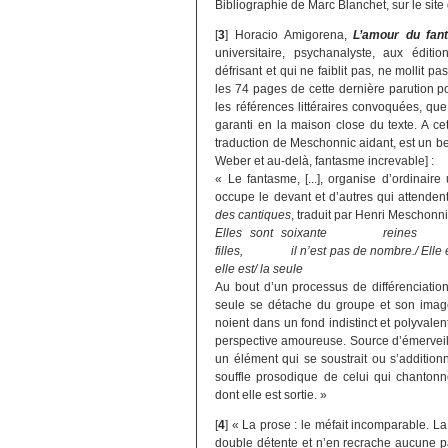
Bibliographie de Marc Blanchet, sur le site
[
3
]
Horacio Amigorena,
L’amour du fan
universitaire, psychanalyste, aux édit
défrisant et qui ne faiblit pas, ne mollit 
les 74 pages de cette dernière parution p
les références littéraires convoquées, que d
garanti en la maison close du texte. A ce
traduction de Meschonnic aidant, est un bea
Weber et au-delà, fantasme increvable] :
« Le fantasme, [...], organise d’ordinair
occupe le devant et d’autres qui attende
des cantiques
, traduit par Henri Meschonnic,
Elles sont soixante reines e
filles, il n’est pas de nombre./ 
elle est/ la seule
Au bout d’un processus de différenciation 
seule se détache du groupe et son image
noient dans un fond indistinct et polyvalen
perspective amoureuse. Source d’émerveill
un élément qui se soustrait ou s’addition
souffle prosodique de celui qui chanton
dont elle est sortie. »
[
4
]
« La prose : le méfait incomparable. La
double détente et n’en recrache aucune pa