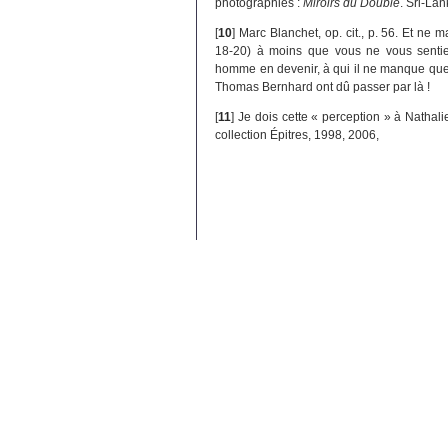
photographies :
Miroirs du Double
. Sri-La
[
10
]
Marc Blanchet, op. cit., p. 56. Et ne m
18-20) à moins que vous ne vous sentiez
homme en devenir, à qui il ne manque que «
Thomas Bernhard ont dû passer par là !
[
11
]
Je dois cette « perception » à Nathal
collection Épitres, 1998, 2006,