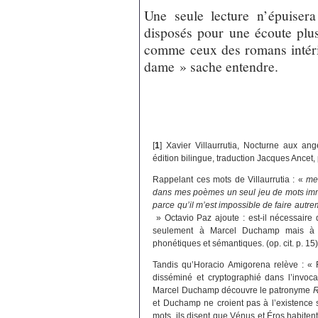
Une seule lecture n’épuisera 
disposés pour une écoute plus 
comme ceux des romans intérie
dame » sache entendre.
[
1
]
Xavier Villaurrutia, Nocturne aux an
édition bilingue, traduction Jacques Ancet,
Rappelant ces mots de Villaurrutia : «
me
dans mes poèmes un seul jeu de mots immoti
parce qu’il m’est impossible de faire autrem
» Octavio Paz ajoute : est-il nécessaire
seulement à Marcel Duchamp mais à Ro
phonétiques et sémantiques. (op. cit. p. 15
Tandis qu’Horacio Amigorena relève : «
disséminé et cryptographié dans l’invo
Marcel Duchamp découvre le patronyme
R
et Duchamp ne croient pas à l’existence 
mots, ils disent que Vénus et Éros habiten