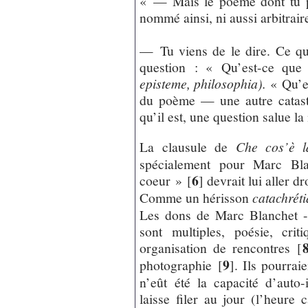
« — Mais le poème dont tu pa
nommé ainsi, ni aussi arbitrai
— Tu viens de le dire. Ce qu’i
question : « Qu’est-ce que
episteme, philosophia).
« Qu’es
du poème — une autre catast
qu’il est, une question salue la
La clausule de
Che cos’è l
spécialement pour Marc Bla
6
coeur »
[
]
devrait lui aller dr
Comme un hérisson
catachrét
Les dons de Marc Blanchet -
sont multiples, poésie, criti
organisation de rencontres
[
9
photographie
[
]
. Ils pourra
n’eût été la capacité d’auto
laisse filer au jour (l’heure 