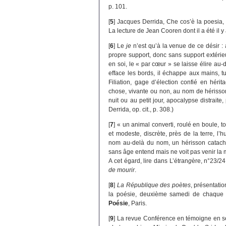
p. 101.
[
5
]
Jacques Derrida, Che cos’è la poesia,
La lecture de Jean Cooren dont il a été il y
[
6
]
Le
je
n’est qu’à la venue de ce désir 
propre support, donc sans support extérieu
en soi, le « par cœur » se laisse élire au-
efface les bords, il échappe aux mains, t
Filiation, gage d’élection confié en héri
chose, vivante ou non, au nom de hérisson
nuit ou au petit jour, apocalypse distrait
Derrida, op. cit., p. 308.)
[
7
]
« un animal converti, roulé en boule, t
et modeste, discrète, près de la terre, l’
nom au-delà du nom, un hérisson catachr
sans âge entend mais ne voit pas venir la mo
A cet égard, lire dans L’étran
g
ère, n°23/24,
de mourir
.
[
8
]
La République des poètes
, présentatio
la poésie, deuxième samedi de chaque m
Poésie
, Paris.
[
9
]
La revue Conférence en témoigne en 