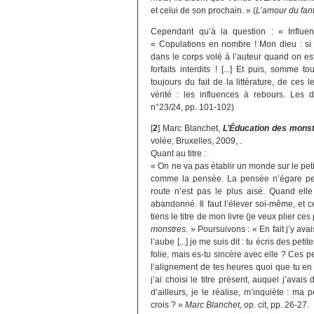
et celui de son prochain. » (
L’amour du fa
Cependant qu’à la question : « Influ
« Copulations en nombre ! Mon dieu : si 
dans le corps volé à l’auteur quand on est p
forfaits interdits ! [...] Et puis, somme
toujours du fait de la littérature, de ces
vérité : les influences à rebours. Les
n°23/24, pp. 101-102)
[
2
]
Marc Blanchet,
L’Éducation des mons
volée, Bruxelles, 2009, .
Quant au titre :
« On ne va pas établir un monde sur le petit 
comme la pensée. La pensée n’égare pers
route n’est pas le plus aisé. Quand elle
abandonné. Il faut l’élever soi-même, et 
tiens le titre de mon livre (je veux plier ce
monstres.
» Poursuivons : « En fait j’y avai
l’aube [...] je me suis dit : tu écris des pet
folie, mais es-tu sincère avec elle ? Ces 
l’alignement de tes heures quoi que tu en di
j’ai choisi le titre présent, auquel j’ava
d’ailleurs, je le réalise, m’inquiète : m
crois ? »
Marc Blanchet
, op. cit, pp. 26-27.