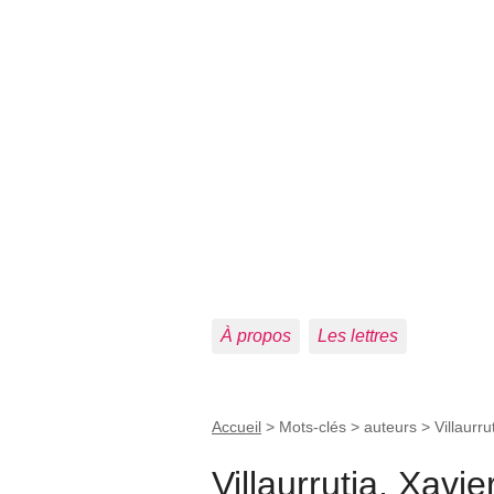
À propos
Les lettres
Accueil
> Mots-clés > auteurs >
Villaurru
Villaurrutia, Xavie