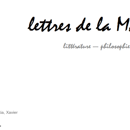
tia, Xavier
r