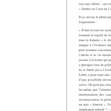
tous mes efforts ; sur c
« Gratter est l’acte de l
Et je suivrai le philoso
longuement :
« Il faut revenir un insta
tournant le regard de la
dans la formule « le dés
marque à l’évidence dan
peut nommer concentrati
l’artiste et la vie mon
jacente à la Lettre qui 
a (presque) rien de poli
ne se limite pas à l’exis
Lettre a pour sujet une
d’une possibilité deven
active. On peut par consé
lui-même que l’intransi
intériorisation des co
reconnaissance, la gloir
un trait «
féminin
». Un 
simplement refoulé ? —, 