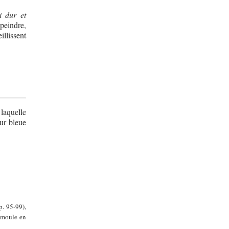
i dur et
peindre,
illissent
laquelle
eur bleue
p. 95-99),
e moule en