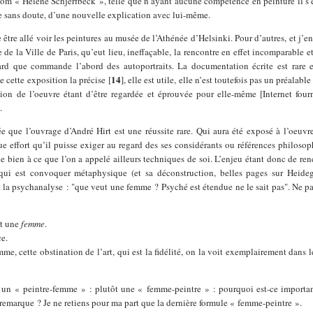
nom « Hélène Schjerfbeck », telle que n’ayant aucune compétence en peinture il s’
ue sans doute, d’une nouvelle explication avec lui-même.
être allé voir les peintures au musée de l’Athénée d’Helsinki. Pour d’autres, et j’en 
e la Ville de Paris, qu’eut lieu, ineffaçable, la rencontre en effet incomparable et
rd que commande l’abord des autoportraits. La documentation écrite est rare 
14
e cette exposition la précise
[
]
, elle est utile, elle n’est toutefois pas un préalable
tion de l’oeuvre étant d’être regardée et éprouvée pour elle-même [Internet four
.
e que l’ouvrage d’André Hirt est une réussite rare. Qui aura été exposé à l’oeuvr
e effort qu’il puisse exiger au regard des ses considérants ou références philosop
ue bien à ce que l’on a appelé ailleurs techniques de soi. L’enjeu étant donc de ren
qui est convoquer métaphysique (et sa déconstruction, belles pages sur Heideg
 la psychanalyse : "que veut une femme ? Psyché est étendue ne le sait pas". Ne p
st une
femme
.
ce.
me, cette obstination de l’art, qui est la fidélité, on la voit exemplairement dans 
 un « peintre-femme » : plutôt une « femme-peintre » : pourquoi est-ce importan
a remarque ? Je ne retiens pour ma part que la dernière formule « femme-peintre ».