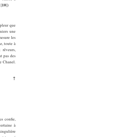
10
[
]
)
mpleur que
quiers une
mesure les
e, toute à
 rêveurs,
nt pas des
de Chanel.
↑
us confie,
certaine à
singulière