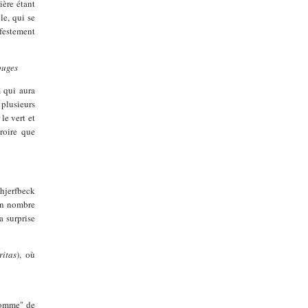
ière étant
le, qui se
ifestement
ouges
m qui aura
 plusieurs
le vert et
roire que
chjerfbeck
bon nombre
a surprise
ritas
), où
"somme" de