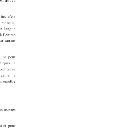
est trouvé
fus, c’est
 radicale,
en langue
 à l’entrée
nit autant
e, ne peut
hiques, la
contrer sa
ger et la
as omettre
les œuvres
t et pour