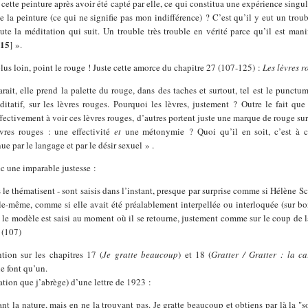
 cette peinture après avoir été capté par elle, ce qui constitua une expérience singul
la peinture (ce qui ne signifie pas mon indifférence) ? C’est qu’il y eut un troub
oute la méditation qui suit. Un trouble très trouble en vérité parce qu’il est man
15
]
».
us loin, point le rouge ! Juste cette amorce du chapitre 27 (107-125) :
Les lèvres r
rait, elle prend la palette du rouge, dans des taches et surtout, tel est le punctu
ditatif, sur les lèvres rouges. Pourquoi les lèvres, justement ? Outre le fait que
fectivement à voir ces lèvres rouges, d’autres portent juste une marque de rouge sur 
èvres rouges : une effectivité
et
une métonymie ? Quoi qu’il en soit, c’est à c
nue par le langage et par le désir sexuel » .
c une imparable justesse :
ns le thématisent - sont saisis dans l’instant, presque par surprise comme si Hélène S
elle-même, comme si elle avait été préalablement interpellée ou interloquée (sur 
t, le modèle est saisi au moment où il se retourne, justement comme sur le coup de l
. (107)
ention sur les chapitres 17 (
Je gratte beaucoup
) et 18 (
Gratter / Gratter : la ca
e font qu’un.
tation que j’abrège) d’une lettre de 1923 :
ant la nature, mais en ne la trouvant pas. Je gratte beaucoup et obtiens par là la 