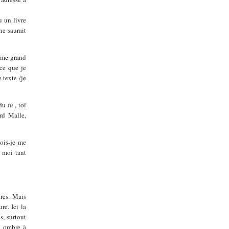
u un livre
ne saurait
même grand
rce que je
 texte /je
 du
tu
, toi
rd Malle,
dois-je me
e moi tant
ures. Mais
re. Ici la
s, surtout
re ombre à