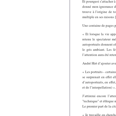
Et pourquoi s’attacher à
donné mon ignorance de 
trouve à l’origine de t
multiple en ses raisons
[
Une centaine de pages pl
« Et lorsque la vie appa
retenu le spectateur mé
autoportraits donnent ef
le gris ambiant. Les l
l’attention aura été rete
André Hirt d’ajouter ave
« Les portraits - certai
se surprenait en effet 
d’autoportraits, en effe
et de l’interpellation) »
J’attirerai encore l’att
"technique" et éthique n
Le premier part de la ci
« Je travaille en cherch