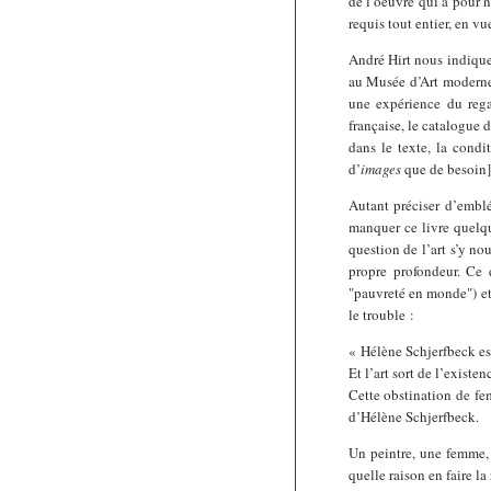
de l’oeuvre qui a pour 
requis tout entier, en v
André Hirt nous indique 
au Musée d’Art moderne d
une expérience du rega
française, le catalogue d
dans le texte, la condi
d’
images
que de besoin]
Autant préciser d’emblé
manquer ce livre quelqu
question de l’art s’y no
propre profondeur. Ce 
"pauvreté en monde") et
le trouble :
« Hélène Schjerfbeck e
Et l’art sort de l’existen
Cette obstination de fem
d’Hélène Schjerfbeck.
Un peintre, une femme,
quelle raison en faire l