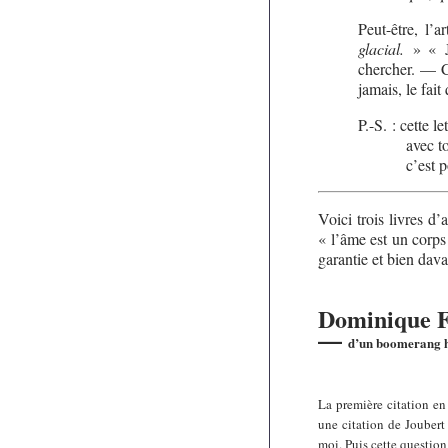
Peut-être, l’a
glacial.
» « Je
chercher. — Ce
jamais, le fai
P.-S. : cette let
avec ton s
c’est pour ç
Voici trois livres d
« l’âme est un corps
garantie et bien dava
Dominique 
—
d’un boomerang h
La première citation en
une citation de Joubert
moi. Puis cette question