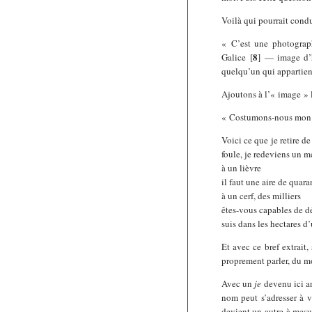
Voilà qui pourrait condu
« C’est une photogra
8
Galice
[
]
— image d’ho
quelqu’un qui appartient
Ajoutons à l’« image » 
« Costumons-nous mon
Voici ce que je retire d
foule, je redeviens un 
à un lièvre
il faut une aire de quara
à un cerf, des milliers
êtes-vous capables de dé
suis dans les hectares d
Et avec ce bref extrait,
proprement parler, du m
Avec un
je
devenu ici a
nom peut s’adresser à v
devient un autre à mesur