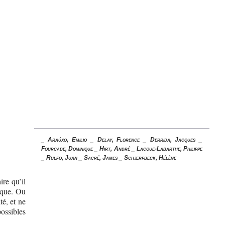
_
Araúxo, Emilio
_
Delay, Florence
_
Derrida, Jacques
_
Fourcade, Dominique
_
Hirt, André
_
Lacoue-Labarthe, Philippe
_
Rulfo, Juan
_
Sacré, James
_
Schjerfbeck, Hélène
ire qu’il
asque. Ou
té, et ne
possibles