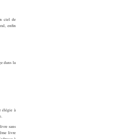
n ciel de
al, enfin
ge dans la
e élégie à
e.
ivre sans
même livre
’adresse à