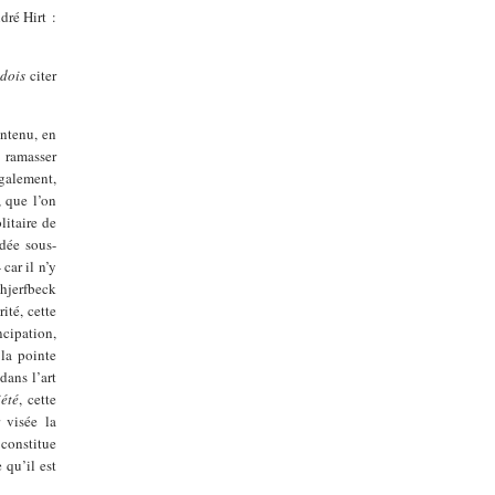
dré Hirt :
e
dois
citer
ontenu, en
t ramasser
également,
, que l’on
litaire de
idée sous-
car il n’y
chjerfbeck
ité, cette
ncipation,
 la pointe
dans l’art
iété
, cette
 visée la
 constitue
 qu’il est