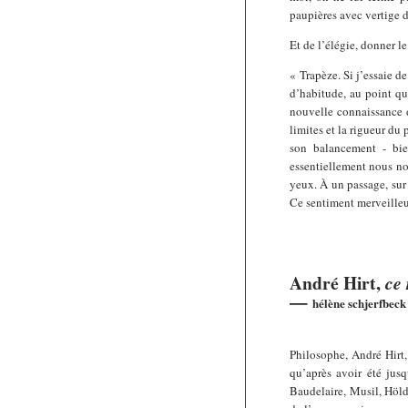
paupières avec vertige 
Et de l’élégie, donner le
« Trapèze. Si j’essaie 
d’habitude, au point qu
nouvelle connaissance d
limites et la rigueur du
son balancement - bie
essentiellement nous no
yeux. À un passage, sur
Ce sentiment merveilleu
André Hirt,
ce 
—
hélène schjerfbeck
Philosophe, André Hirt,
qu’après avoir été jusq
Baudelaire, Musil, Höld