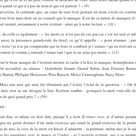
 parmi ce qui n’a pas de nom et qui est partout ? » (9)
nviction, la certitude que, au cœur de tout livre portant un nom, s’écrit en contin
 vrai livre mais dont on ne connaît que le manque. Il est de sa nature de manquer, il 
out instant, notamment à notre écriture - ainsi qu’à notre lecture ». (16 )
, de celle-ci également : « les morts ce n’est pas du cas par cas c’est un seul et 
aussi, la puissance paradoxale du deuil, ce qu’il appelle : « pour résumer : pa
ce texte / je n’ai pu comprendre qui tu étais et combien je t’aimais / qu’en écrivant ce
ement et comme j’entends t’aimer tant / que tu ne seras pas morte ». (12)
dont le beau masque de l’écriture montre et cache à la fois le manque, homophonie
été reconduit au silence : Godofredo Iommi, Gustaf Sobin, Jean Founier, Berna
 Hantaï, Philippe Hosiasson, Pina Bausch, Merce Cunningham, Stacy Doris.
 Mais une nuit qui aura été illuminée par l’éclair, l’éclat de la question : « Où 
, mais rien ne me désigne le lieu. Écriture sombre : pourquoi la mort veut-elle d
re de quel grand prix ? » (59)
nd :
ut dire, et même on doit dire, puisqu’il a écrit
Écriture rose
, et d’autres peint
t pas un genre distinct d’un autre exercice qui serait le grand exercice de la peintu
 de moi, la voix de la mort, est forcée d’admettre : la peinture, même moi je le sai
s les paupières avec le pouce et l’index - ni l’aveugle écriture, qui a sa prop