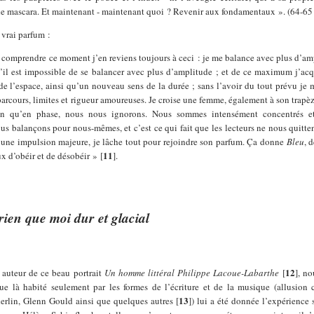
de mascara. Et maintenant - maintenant quoi ? Revenir aux fondamentaux ». (64-65
 vrai parfum :
de comprendre ce moment j’en reviens toujours à ceci : je me balance avec plus d’a
’il est impossible de se balancer avec plus d’amplitude ; et de ce maximum j’ac
e l’espace, ainsi qu’un nouveau sens de la durée ; sans l’avoir du tout prévu je 
 parcours, limites et rigueur amoureuses. Je croise une femme, également à son trapèz
n qu’en phase, nous nous ignorons. Nous sommes intensément concentrés et
us balançons pour nous-mêmes, et c’est ce qui fait que les lecteurs ne nous quitte
 une impulsion majeure, je lâche tout pour rejoindre son parfum. Ça donne
Bleu
, 
11
x d’obéir et de désobéir »
[
]
.
rien que moi dur et glacial
12
 auteur de ce beau portrait
Un homme littéral Philippe Lacoue-Labarthe
[
]
, no
ue là habité seulement par les formes de l’écriture et de la musique (allusion 
13
erlin, Glenn Gould ainsi que quelques autres
[
]
) lui a été donnée l’expérience 