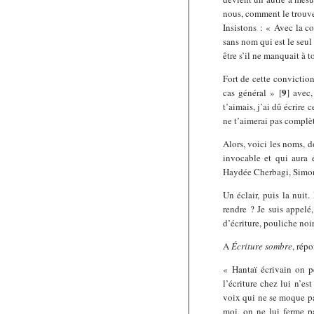
nous, comment le trouver
Insistons : « Avec la co
sans nom qui est le seul
être s’il ne manquait à t
Fort de cette conviction
9
cas général »
[
]
avec, 
t’aimais, j’ai dû écrire 
ne t’aimerai pas complèt
Alors, voici les noms, 
invocable et qui aura 
Haydée Cherbagi, Simon
Un éclair, puis la nuit.
rendre ? Je suis appelé
d’écriture, pouliche noi
A
Écriture sombre
, répo
« Hantaï écrivain on pe
l’écriture chez lui n’es
voix qui ne se moque pas
moi, on ne lui ferme pa