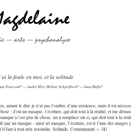
ai la foule en moi, et la solitude
que Fourcade
¹
— André Hirt, Hélène Schjerfbeck
²
— Juan Rulfo
³
en, autant le dire je n’ai pas l’ombre d’une existence, mais il est nécessa
chose : d’où un masque, l’écriture, qui doit tout à là réalité, et me dém
 manque (c’est peu de chose, un n remplace un s), qui doit tout à la réali
é par un masque - ainsi tel masque, l’écriture, est-il l’une des images 
1
il faut à tout prix rejoindre. Solitude. Communauté ».
[
]