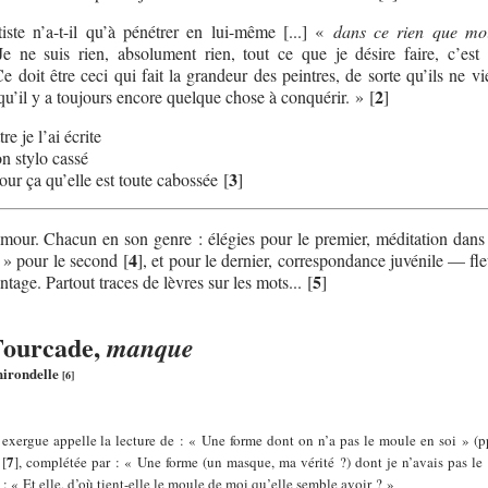
rtiste n’a-t-il qu’à pénétrer en lui-même [...] «
dans ce rien que mo
 ne suis rien, absolument rien, tout ce que je désire faire, c’est 
 doit être ceci qui fait la grandeur des peintres, de sorte qu’ils ne vie
2
t qu’il y a toujours encore quelque chose à conquérir. »
[
]
tre je l’ai écrite
tylo cassé
3
a qu’elle est toute cabossée
[
]
’amour. Chacun en son genre : élégies pour le premier, méditation dans 
4
 » pour le second
[
]
, et pour le dernier, correspondance juvénile — fl
5
ntage. Partout traces de lèvres sur les mots...
[
]
Fourcade,
manque
irondelle
[
6
]
 exergue appelle la lecture de : « Une forme dont on n’a pas le moule en soi » (p
7
[
]
, complétée par : « Une forme (un masque, ma vérité ?) dont je n’avais pas l
 : « Et elle, d’où tient-elle le moule de moi qu’elle semble avoir ? »