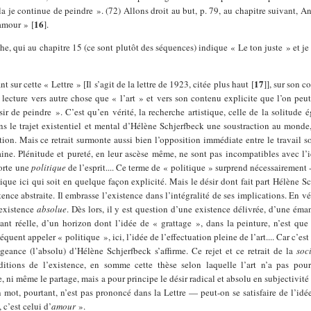
ela je continue de peindre ». (72) Allons droit au but, p. 79, au chapitre suivant, An
16
’amour »
[
]
.
phe, qui au chapitre 15 (ce sont plutôt des séquences) indique « Le ton juste » et j
17
nt sur cette « Lettre » [Il s’agit de la lettre de 1923, citée plus haut
[
]
], sur son c
 lecture vers autre chose que « l’art » et vers son contenu explicite que l’on peu
ir de peindre ». C’est qu’en vérité, la recherche artistique, celle de la solitude 
s le trajet existentiel et mental d’Hélène Schjerfbeck une soustraction au monde
on. Mais ce retrait surmonte aussi bien l’opposition immédiate entre le travail so
daine. Plénitude et pureté, en leur ascèse même, ne sont pas incompatibles avec l’
porte une
politique
de l’esprit.... Ce terme de « politique » surprend nécessairement - 
tique ici qui soit en quelque façon explicité. Mais le désir dont fait part Hélène S
tence abstraite. Il embrasse l’existence dans l’intégralité de ses implications. En vér
 existence
absolue
. Dès lors, il y est question d’une existence délivrée, d’une éma
ant réelle, d’un horizon dont l’idée de « grattage », dans la peinture, n’est que
quent appeler « politique », ici, l’idée de l’effectuation pleine de l’art.... Car c’est 
geance (l’absolu) d’Hélène Schjerfbeck s’affirme. Ce rejet et ce retrait de la
soc
nditions de l’existence, en somme cette thèse selon laquelle l’art n’a pas pour
e, ni même le partage, mais a pour principe le désir radical et absolu en subjectivité
mot, pourtant, n’est pas prononcé dans la Lettre — peut-on se satisfaire de l’idée
c’est celui d’
amour
».