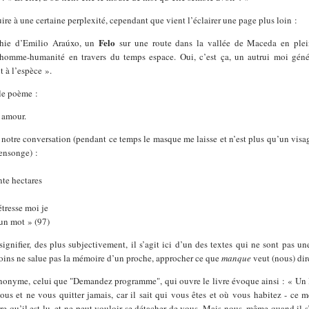
ire à une certaine perplexité, cependant que vient l’éclairer une page plus loin :
Felo
phie d’Emilio Araúxo, un
sur une route dans la vallée de Maceda en plei
mme-humanité en travers du temps espace. Oui, c’est ça, un autrui moi génér
 à l’espèce ».
le poème :
 amour.
e notre conversation (pendant ce temps le masque me laisse et n’est plus qu’un visa
mensonge) :
nte hectares
tresse moi je
’un mot » (97)
 signifier, des plus subjectivement, il s’agit ici d’un des textes qui ne sont pas un
oins ne salue pas la mémoire d’un proche, approcher ce que
manque
veut (nous) dir
nonyme, celui que "Demandez programme", qui ouvre le livre évoque ainsi : « Un l
ous et ne vous quitter jamais, car il sait qui vous êtes et où vous habitez - ce 
e qu’il est lu, et ne peut vouloir se détacher de vous. Mais nous, même quand il s