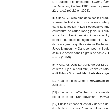
[
7
]
Hautement recommandé :
Grand Hôtel 
De Tervuren
, Galilée 1981, avec la prés
libre
, a été réédité en 2008).
[
8
]
Citons : « La baleine de toutes les dro
falaises de Malte. Au cours de ma chute, je
dans la collection « Les Poquettes volant
couverture de carton rosé ; je voulais su
très sobre -
Simulacres de l’innocence
. Il
peint ou qui joue) de façon éphémère. Mon
dans son jeu de quilles ? André Balthazar
Joyce Mansour : « Dans son poème, l’auteu
as mis le désert dans un grain de sable ».
noir. » (138-9)
[
9
]
« Charles Duits fait partie de ces rares
entières. Il y a là peut-être, les vraies ra
écrit Thierry Guichard (
Matricule des ange
[
10
]
Claude Louis-Combet,
Huysmans au 
avril 2012.
[
11
]
Claude Louis-Combet, « Lydwine de
réédition de Joris-Karl, Huysmans,
Lydwin
[
12
]
Publiés en fascicules "aux dépens de
des Vallées et autres Claudine Moine, ont