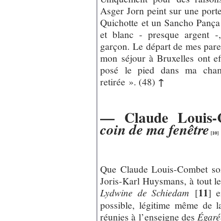
Asger Jorn peint sur une por
Quichotte et un Sancho Pança 
et blanc - presque argent -
garçon. Le départ de mes parent
mon séjour à Bruxelles ont ef
posé le pied dans ma chamb
↑
retirée ». (48)
— Claude Louis
coin de ma fenêtre
[
10
]
Que Claude Louis-Combet soi
Joris-Karl Huysmans, à tout le
11
Lydwine de Schiedam
[
]
en
possible, légitime même de la
réunies à l’enseigne des
Égaré