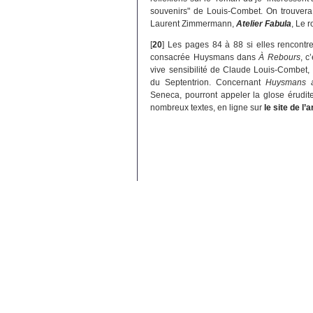
souvenirs" de Louis-Combet. On trouvera
Laurent Zimmermann,
Atelier Fabula
, Le 
[
20
]
Les pages 84 à 88 si elles rencontr
consacrée Huysmans dans
À Rebours
, c
vive sensibilité de Claude Louis-Combet, 
du Septentrion. Concernant
Huysmans a
Seneca, pourront appeler la glose érudit
nombreux textes, en ligne sur
le site de l’a