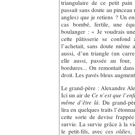
triangulaire de ce petit pai
passait sans doute au pinceau 
angles) que je retiens ? Un en
cas bombé, fertile, une éq
boulanger : « Je voudrais un
cette pâtisserie se confond
l’achetait, sans doute même av
aussi, d’un triangle (un carre
elle aussi, passée au four,
bordures... On remontait dans
droit. Les pavés bleus augmen
Le grand-père : Alexandre Ale
Ici un air de
Ce n’est que l’en
même d’être là
. Du grand-pè
lira en quelques traits l’étonna
cette sorte de devise frappé
survie. La survie grâce à la v
le petit-fils, avec ces
oldies
,