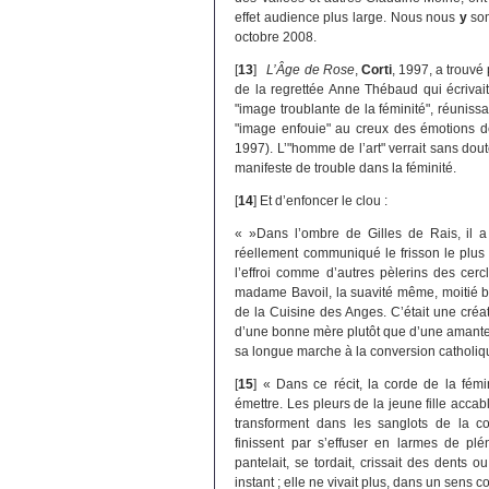
effet audience plus large. Nous nous
y
som
octobre 2008.
[
13
]
L’Âge de Rose
,
Corti
, 1997, a trouvé
de la regrettée Anne Thébaud qui écrivait
"image troublante de la féminité", réunissa
"image enfouie" au creux des émotions de 
1997). L’"homme de l’art" verrait sans do
manifeste de trouble dans la féminité.
[
14
]
Et d’enfoncer le clou :
« »Dans l’ombre de Gilles de Rais, il 
réellement communiqué le frisson le plus 
l’effroi comme d’autres pèlerins des cerc
madame Bavoil, la suavité même, moitié ba
de la Cuisine des Anges. C’était une créa
d’une bonne mère plutôt que d’une amante vor
sa longue marche à la conversion catholiq
[
15
]
« Dans ce récit, la corde de la fémi
émettre. Les pleurs de la jeune fille acc
transforment dans les sanglots de la co
finissent par s’effuser en larmes de plé
pantelait, se tordait, crissait des dents 
instant ; elle ne vivait plus, dans un sens