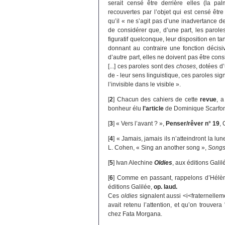
serait censé être derrière elles (la p
recouvertes par l’objet qui est censé êtr
qu’il « ne s’agit pas d’une inadvertance de
de considérer que, d’une part, les parol
figuratif quelconque, leur disposition en tan
donnant au contraire une fonction décisi
d’autre part, elles ne doivent pas être c
[...] ces paroles sont des
choses
, dotées d
de - leur sens linguistique, ces paroles signi
l’invisible dans le visible ».
[
2
]
Chacun des cahiers de cette
revue
, 
bonheur élu
l’article
de Dominique Scarfo
[
3
]
« Vers l’avant ? »,
Penser/rêver n° 19
, 
[
4
]
« Jamais, jamais ils n’atteindront la lu
L. Cohen, « Sing an another song »,
Songs
[
5
]
Ivan Alechine
Oldies
, aux éditions Gali
[
6
]
Comme en passant, rappelons d’Hélè
éditions Galilée,
op. laud.
Ces
oldies
signalent aussi <i<fraternellem
avait retenu l’attention, et qu’on trouve
chez Fata Morgana.