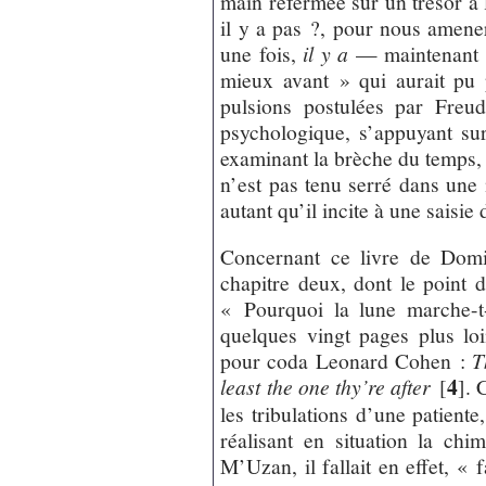
main refermée sur un trésor à l
il y a pas ?, pour nous amener
une fois,
il y a
— maintenant »
mieux avant » qui aurait pu
pulsions postulées par Freu
psychologique, s’appuyant su
examinant la brèche du temps, 
n’est pas tenu serré dans une
autant qu’il incite à une saisi
Concernant ce livre de Dom
chapitre deux, dont le point d
« Pourquoi la lune marche-t
quelques vingt pages plus lo
pour coda Leonard Cohen :
T
4
least the one thy’re after
[
]
. 
les tribulations d’une patiente,
réalisant en situation la ch
M’Uzan, il fallait en effet, « 