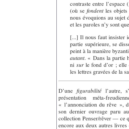
contraste entre l’espace 
(où se
fondent
les objets 
nous évoquions au sujet d
et les paroles n’y sont qu
[...] Il nous faut insister
partie supérieure, se diss
peint à la manière byzant
autant
. « Dans la partie h
ni
sur
le fond d’or ; elle
les lettres gravées de la s
D’une
figurabilité
l’autre, s
présentation méta-freudi
« l’annonciation du rêve », d
son dernier ouvrage paru au
collection Penser/rêver — ce q
encore aux deux autres livres 