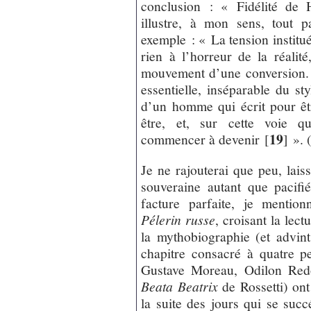
conclusion : « Fidélité de 
illustre, à mon sens, tout pa
exemple : « La tension institu
rien à l’horreur de la réalit
mouvement d’une conversion. 
essentielle, inséparable du sty
d’un homme qui écrit pour êtr
être, et, sur cette voie q
19
commencer à devenir
[
]
». 
Je ne rajouterai que peu, laiss
souveraine autant que pacifi
facture parfaite, je mentio
Pélerin russe
, croisant la lec
la mythobiographie (et advin
chapitre consacré à quatre p
Gustave Moreau, Odilon Re
Beata Beatrix
de Rossetti) ont
la suite des jours qui se suc