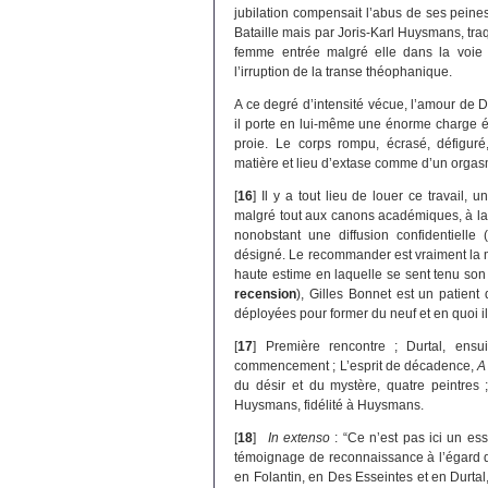
jubilation compensait l’abus de ses peine
Bataille mais par Joris-Karl Huysmans, t
femme entrée malgré elle dans la voie 
l’irruption de la transe théophanique.
A ce degré d’intensité vécue, l’amour de Di
il porte en lui-même une énorme charge ér
proie. Le corps rompu, écrasé, défiguré, 
matière et lieu d’extase comme d’un orgas
[
16
]
Il y a tout lieu de louer ce travail,
malgré tout aux canons académiques, à laq
nonobstant une diffusion confidentiell
désigné. Le recommander est vraiment la moi
haute estime en laquelle se sent tenu son 
recension
), Gilles Bonnet est un patient
déployées pour former du neuf et en quoi i
[
17
]
Première rencontre ; Durtal, ensu
commencement ; L’esprit de décadence,
A
du désir et du mystère, quatre peintres ;
Huysmans, fidélité à Huysmans.
[
18
]
In extenso
: “Ce n’est pas ici un e
témoignage de reconnaissance à l’égard d’
en Folantin, en Des Esseintes et en Durtal,