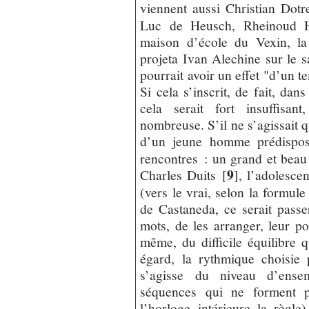
viennent aussi Christian Dot
Luc de Heusch, Rheinoud He
maison d’école du Vexin, la
projeta Ivan Alechine sur le s
pourrait avoir un effet "d’un t
Si cela s’inscrit, de fait, da
cela serait fort insuffisan
nombreuse. S’il ne s’agissait 
d’un jeune homme prédispos
rencontres : un grand et bea
9
Charles Duits
[
]
, l’adolesce
(vers le vrai, selon la formu
de Castaneda, ce serait passe
mots, de les arranger, leur 
même, du difficile équilibre q
égard, la rythmique choisie p
s’agisse du niveau d’ensem
séquences qui ne forment pa
l’horloge intérieure la règl