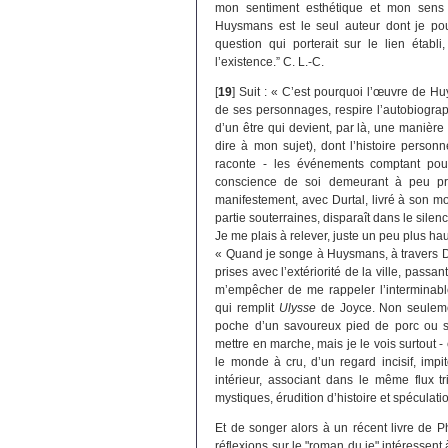
mon sentiment esthétique et mon sens 
Huysmans est le seul auteur dont je pou
question qui porterait sur le lien établi
l’existence.” C. L.-C.
[
19
]
Suit : « C’est pourquoi l’œuvre de Huy
de ses personnages, respire l’autobiograp
d’un être qui devient, par là, une manière 
dire à mon sujet), dont l’histoire personn
raconte - les événements comptant pou
conscience de soi demeurant à peu près
manifestement, avec Durtal, livré à son mon
partie souterraines, disparaît dans le sile
Je me plais à relever, juste un peu plus hau
« Quand je songe à Huysmans, à travers Du
prises avec l’extériorité de la ville, passant
m’empêcher de me rappeler l’interminab
qui remplit
Ulysse
de Joyce. Non seuleme
poche d’un savoureux pied de porc ou s
mettre en marche, mais je le vois surtout -
le monde à cru, d’un regard incisif, impi
intérieur, associant dans le même flux tr
mystiques, érudition d’histoire et spéculat
Et de songer alors à un récent livre de P
réflexions sur le "roman du je" intéressent