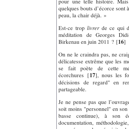
pour une telle histoire. Ma
quelques bouts d’écorce sont à
peau, la chair déjà. »
Est-ce trop
livrer
de ce qui d
méditation de Georges Didi
16
Birkenau en juin 2011 ?
[
]
On ne le craindra pas, ne crai
délicatesse extrême que les mo
se fait poète de cette mé
17
écorchures
[
]
, nous les fo
décisions de regard" en ren
partageable.
Je ne pense pas que l’ouvrag
soit moins "personnel" en son f
basse continue), à son écr
documentation, méthodologie,