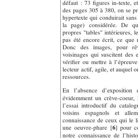
défaut : 73 figures in-texte, 
des pages 305 à 380, on se pr
hypertexte qui conduirait sans f
la page) considérée. De q
propres "tables" intérieures, l
pas été encore écrit, ce que n
Donc des images, pour rêve
voisinages qui suscitent des
vérifier ou mettre à l’épreuv
lecteur actif, agile, et auqu
ressources.
En l’absence d’exposition
évidemment un crève-coeur, le
l’essai introductif du catalo
voisins espagnols et alle
connaissance de ceux qui le l
6
une oeuvre-phare
[
]
pour co
notre connaissance de l’hist