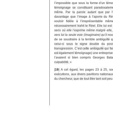
l’impossible que sous la forme d’un témo
témoignage se constituant paradoxalemen
même. Par la parole autant que par l’
davantage que l’image à l’aporie du Rée
vouloir fidèle à l’irreprésentable mê
nécessairement trahit le Réel. Elle lui est
sens où elle l’exprime même malgré elle, l
vers lui la seule voie (imaginaire) qu’il no
de se soustraire à la terrible ambiguïté q
celui-ci sous le signe double du possi
transgression. C’est cette ambiguïté qui fa
est également témoignage) une entreprise 
l’avaient si bien compris Georges Bata
culpabilité. »
[
19
]
A cet égard, les pages 23 à 25, son
exécutions, aux divers pavillons nationaux
du chercheur, que de tout être tant soit peu 