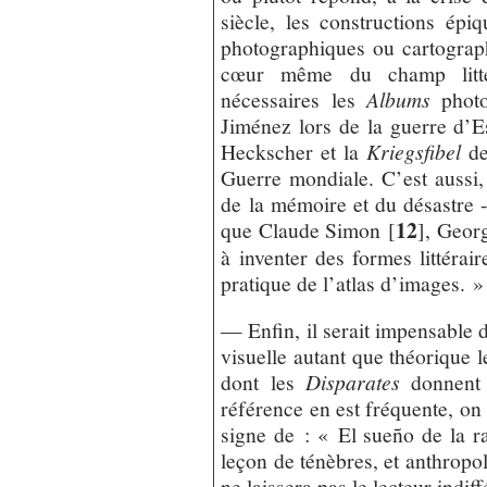
siècle, les constructions épi
photographiques ou cartograph
cœur même du champ litté
nécessaires les
Albums
photo
Jiménez lors de la guerre d’
Heckscher et la
Kriegsfibel
de
Guerre mondiale. C’est aussi
de la mémoire et du désastre -
12
que Claude Simon
[
]
, Geor
à inventer des formes littéra
pratique de l’atlas d’images. 
— Enfin, il serait impensable d
visuelle autant que théorique 
dont les
Disparates
donnent
référence en est fréquente, on 
signe de : « El sueño de la r
leçon de ténèbres, et anthropo
ne laissera pas le lecteur indiff