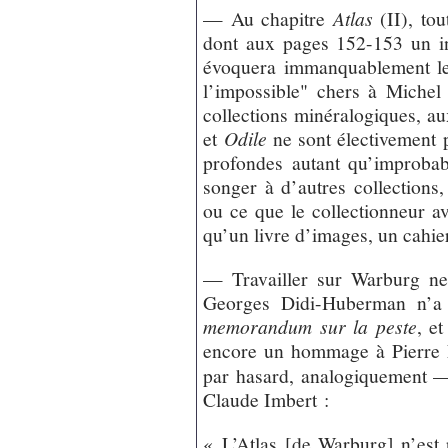
— Au chapitre
Atlas
(II), tou
dont aux pages 152-153 un in
évoquera immanquablement les
l’impossible" chers à Michel
collections minéralogiques, au
et
Odile
ne sont électivement 
profondes autant qu’improbabl
songer à d’autres collections
ou ce que le collectionneur a
qu’un livre d’images, un cahie
— Travailler sur Warburg ne
Georges Didi-Huberman n’a
memorandum sur la peste
, et
encore un hommage à Pierre 
par hasard, analogiquement 
Claude Imbert :
« L’Atlas [de Warburg] n’est p