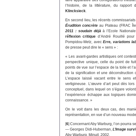
faire apparaître des configurations inédit
l’histoire, de la littérature, du rapport
Klincksieck
.
En second lieu, les récents commissariat
Érudition concrète
au Plateau (FRAC Île 
2011 : soudain déjà
à l’Ecole Nationale
réflexion critique
d’André Rouillé pour p
Pompidou-Metz, avec
Erre, variations la
de presse peut dire le « sens » :
« Les avant-gardes artistiques ont contes
perspective unique, celle du point de fui
points de vue sur l’espace de la toile et l
de la signification et une déconstruction
L’espace laissé vacant entre le sens 
vertigineuse. L’œuvre d’art peut dès lor
conceptuel, dans lequel on s’égare volon
l’expérience échappe aux logiques domi
connaissance. »
On le voit dans les deux cas, des mani
représentation, en vue d’un nouveau mode 
[
6
]
Concernant Aby Warburg, l’on pourra se r
— Georges Didi-Huberman,
L’Image surv
Aby Warburg, Minuit, 2002.