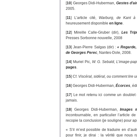
[
10
]
Georges Didi-Huberman,
Gestes d’air
2005.
[
11
]
L’article cité,
Warburg, de Kant à
heureusement disponible
en ligne
.
[
12
]
Mireille Calle-Gruber (dir),
Les Trip
Presses Sorbonne nouvelle, 2008
[
13
]
Jean-Pierre Salgas (dir) :
« Regarde,
de Georges Perec
, Nantes-Dole, 2008.
[
14
]
Muriel Pic,
W. G. Sebald, L’image-pap
pages
.
[
15
]
Cf.
Viscéral, sidéral, ou comment lire 
[
16
]
Georges Didi-Huberman,
Écorces
, éd
[
17
]
Le mot retenu ici comme un doublet de
jamais.
[
18
]
Georges Didi-Huberman,
Images m
incontournable, en particulier l’article d
recopie la conclusion (je souligne) pour app
« S’il m’est possible de traduire en d’au
pour finir, je dirai : la vérité que nous