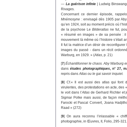
—
La guérison infinie
| Ludwig Binswange
Rivages.
Concernant ce dernier épisode, rappelo
Mnémosyne
: envisagé dès 1905 par Aby 
qu’en 1924, soit au moment précis où l’histo
de la psychose Le
Bilderatlas
ne fut, po
« résumé en images » de sa pensée : il o
mouvement là même où l’histoire s’était ar
Il fut la matrice d’un désir de reconfigure
images du passé - dans un récit ordonné ou
Warburg, en 1929. » (
Atlas
, p. 21)
[
7
]
Échantillonner le chaos. Aby Warburg et
dans
études photographiques
, n° 27, m
repris dans
Atlas ou le gai savoir inquiet.
[
8
]
Cf.« Il est aussi des atlas qui font
virulentes, des protestations en acte, de
le voit dans l’
Atlas
de Gerhard Richter et 
Sigmar Polke mais aussi, de façon méth
Farocki et Pascal Convert, Joana Hadjith
Raad » (272)
[
9
]
On aura reconnu l’inlassable « chiff
photographie, in Œuvres, II, Folio, 295-321