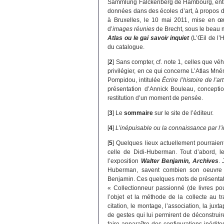
Sammlung Falckenberg de Hambourg, entr
données dans des écoles d’art, à propos d
à Bruxelles, le 10 mai 2011, mise en œ
d’
images réunies
de Brecht, sous le beau 
Atlas ou le gai savoir inquiet
(L’Œil de l’H
du catalogue.
[
2
]
Sans compter, cf. note 1, celles que véh
privilégier, en ce qui concerne L’Atlas Mné
Pompidou, intitulée
Écrire l’histoire de l
présentation d’Annick Bouleau, conceptio
restitution d’un moment de pensée.
[
3
]
Le
sommaire
sur le site de l’éditeur.
[
4
]
L’inépuisable ou la connaissance par l’
[
5
]
Quelques lieux actuellement pourraien
celle de Didi-Huberman. Tout d’abord, l
l’exposition
Walter Benjamin, Archives
. 
Huberman, savent combien son oeuvre 
Benjamin. Ces quelques mots de présentati
« Collectionneur passionné (de livres p
l’objet et la méthode de la collecte au t
citation, le montage, l’association, la jux
de gestes qui lui permirent de déconstrui