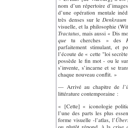
nom d’un répertoire d’images
d’une opération mentale inéd
très denses sur le
Denkraum
visuelle, et la philosophie (Wi
Tractatus
, mais aussi « Dis m
que
tu cherches » des
parfaitement stimulant, et p
l’écoute de « cette "loi secrè
possède le fin mot - ou le su
s’invente, s’incarne et se tra
chaque nouveau conflit. »
— Arrivé au chapitre de
l’
littérature contemporaine :
« [Cette] « iconologie poli
l’une des parts les plus essen
forme visuelle -l’atlas, l’
Übers
ou plutôt répond, à la crise