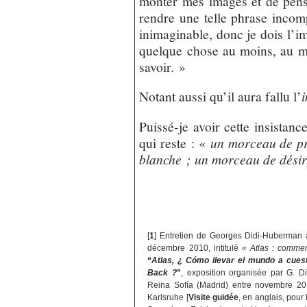
monter mes images et de pense
rendre une telle phrase incompl
inimaginable, donc je dois l’i
quelque chose au moins, au 
savoir. »
Notant aussi qu’il aura fallu l’
Puissé-je avoir cette insistanc
qui reste : «
un morceau de pré
blanche ; un morceau de désir, 
[
1
]
Entretien de Georges Didi-Huberman 
décembre 2010, intitulé
« Atlas : comme
“
Atlas, ¿ Cómo llevar el mundo a cues
Back ?
”
, exposition organisée par G. 
Reina Sofía (Madrid) entre novembre 201
Karlsruhe [
Visite guidée
, en anglais, pour 