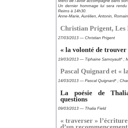
Merci de l’avoir accompagné dans son é
Un dernier hommage lui sera rendu l
Reims à 14h30.
Anne-Marie, Aurélien, Antonin, Roma
Christian Prigent, Les
27/03/2013 — Christian Prigent
« la volonté de trouve
19/03/2013 — Tiphaine Samoyault
¹
; 
Pascal Quignard et « l
14/03/2013 — Pascal Quignard
¹
; Cha
La poésie de Thali
questions
09/03/2013 — Thalia Field
« traverser » l’écriture
d’un recommencement 