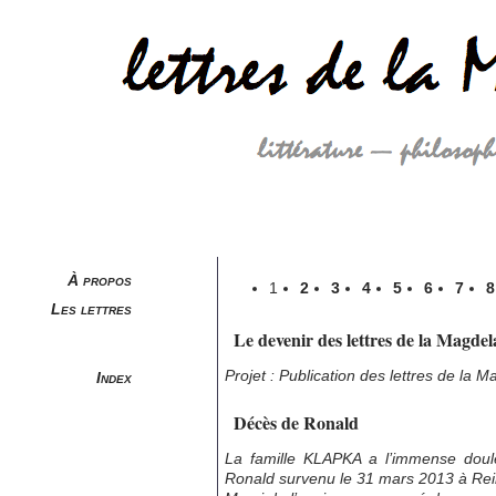
À propos
1
2
3
4
5
6
7
8
Les lettres
Le devenir des lettres de la Magdel
Projet : Publication des lettres de la 
Index
Décès de Ronald
La famille KLAPKA a l’immense dou
Ronald survenu le 31 mars 2013 à Re