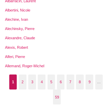
Albarracin, Laurent
Albertini, Nicole
Alechine, Ivan
Alechinsky, Pierre
Alexandre, Claude
Alexis, Robert
Alferi, Pierre
Allemand, Roger-Michel
1
2
3
4
5
6
7
8
9
…
59