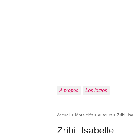
À propos
Les lettres
Accueil
> Mots-clés > auteurs >
Zribi, Is
Zribi, Isabelle