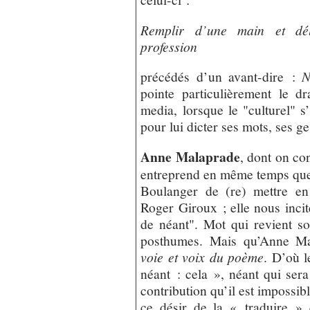
Remplir d’une main et déli
profession
précédés d’un avant-dire :
N
pointe particulièrement le 
media, lorsque le "culturel" s
pour lui dicter ses mots, ses g
Anne Malaprade
, dont on co
entreprend en même temps que 
Boulanger de (re) mettre en
Roger Giroux ; elle nous inci
de néant". Mot qui revient so
posthumes. Mais qu’Anne Mal
voie et voix du poème
. D’où l
néant : cela », néant qui se
contribution qu’il est impossibl
ce désir de la « traduire »