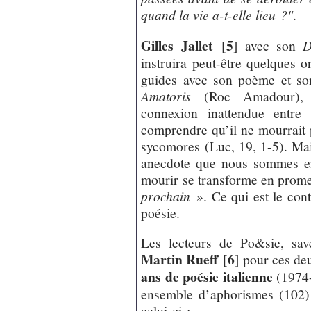
quand la vie a-t-elle lieu ?"
.
Gilles Jallet
5
[
]
avec son
D
instruira peut-être quelques o
guides avec son poème et so
Amatoris
(Roc Amadour), do
connexion inattendue entre 
comprendre qu’il ne mourrait p
sycomores (Luc, 19, 1-5). Mai
anecdote que nous sommes ent
mourir se transforme en prom
prochain
». Ce qui est le cont
poésie.
Les lecteurs de Po&sie, sav
Martin Rueff
6
[
]
pour ces de
ans de poésie italienne
(1974-
ensemble d’aphorismes (102
celui-ci :