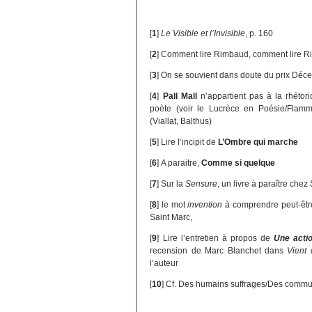
[
1
]
Le Visible et l’Invisible
, p. 160
[
2
]
Comment lire Rimbaud, comment lire Rim
[
3
]
On se souvient dans doute du prix Dé
[
4
]
Pall Mall
n’appartient pas à la rhétori
poète (voir le Lucrèce en Poésie/Flamm
(Viallat, Balthus)
[
5
]
Lire l’incipit de
L’Ombre qui marche
[
6
]
A paraitre,
Comme si quelque
[
7
]
Sur la
Sensure
, un livre à paraître chez
[
8
]
le mot
invention
à comprendre peut-êtr
Saint Marc,
[
9
]
Lire l’entretien à propos de
Une acti
recension de Marc Blanchet dans
Vient 
l’auteur
[
10
]
Cf. Des humains suffrages/Des commun