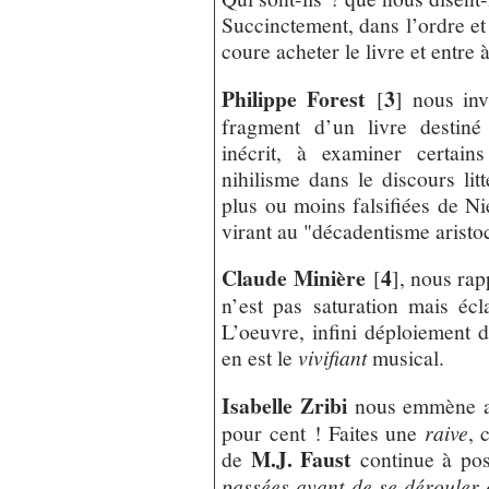
Succinctement, dans l’ordre et 
coure acheter le livre et entre 
Philippe Forest
3
[
]
nous inv
fragment d’un livre destiné
inécrit, à examiner certai
nihilisme dans le discours lit
plus ou moins falsifiées de Ni
virant au "décadentisme aristo
Claude Minière
4
[
]
, nous rap
n’est pas saturation mais éc
L’oeuvre, infini déploiement d
en est le
vivifiant
musical.
Isabelle Zribi
nous emmène 
pour cent ! Faites une
raive
, 
M.J. Faust
de
continue à pos
passées avant de se dérouler 