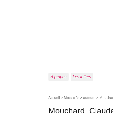
À propos
Les lettres
Accueil
> Mots-clés > auteurs >
Mouchar
Mouchard, Claud