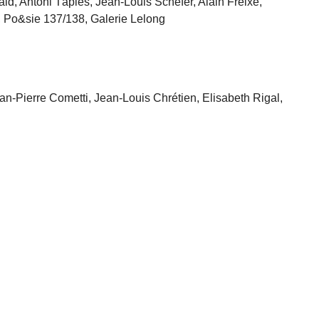
ld, Antoni Tàpies, Jean-Louis Schefer, Alain Freixe,
 Po&sie 137/138, Galerie Lelong
n-Pierre Cometti, Jean-Louis Chrétien, Elisabeth Rigal,