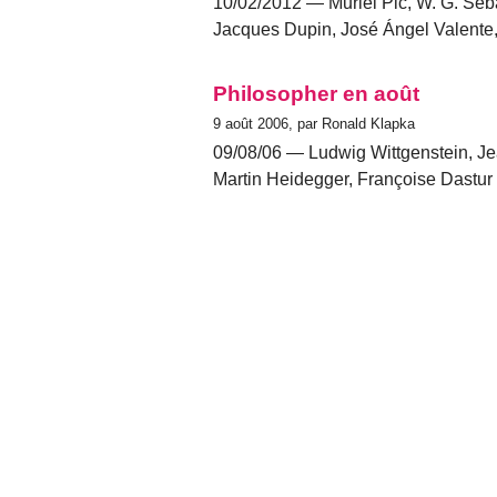
10/02/2012 — Muriel Pic, W. G. Seba
Jacques Dupin, José Ángel Valente,
Philosopher en août
9 août 2006, par Ronald Klapka
09/08/06 — Ludwig Wittgenstein, Jea
Martin Heidegger, Françoise Dastur