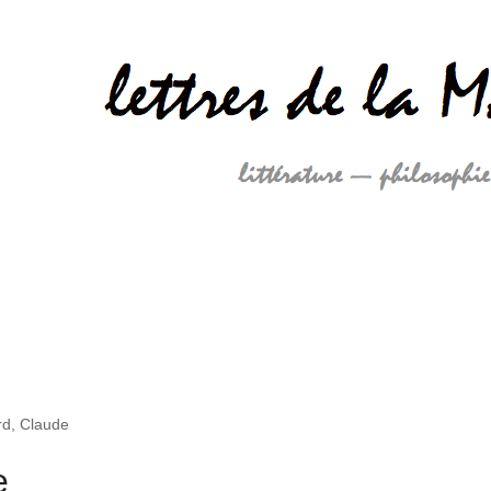
d, Claude
e