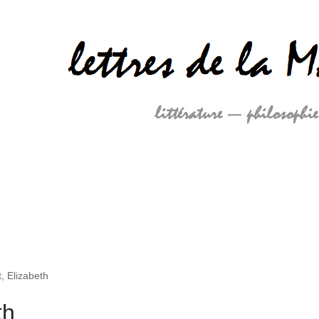
, Elizabeth
th