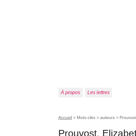
À propos
Les lettres
Accueil
> Mots-clés > auteurs >
Prouvost
Prouvost, Elizabe